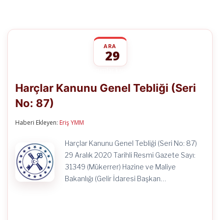
ARA
29
Harçlar
yorumlar kapalı
Kanunu
Harçlar Kanunu Genel Tebliği (Seri
Genel
Tebliği
No: 87)
(Seri
No:
87)
Haberi Ekleyen:
Eriş YMM
için
Harçlar Kanunu Genel Tebliği (Seri No: 87)
29 Aralık 2020 Tarihli Resmi Gazete Sayı:
31349 (Mükerrer) Hazine ve Maliye
Bakanlığı (Gelir İdaresi Başkan…