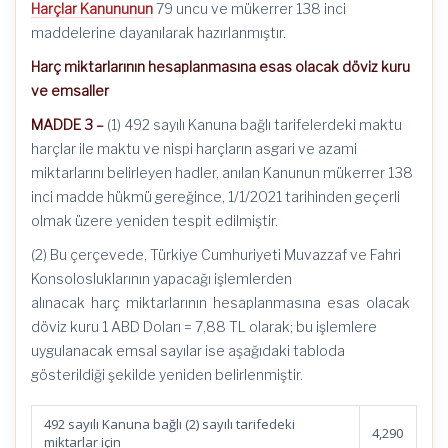
Harçlar Kanununun
79 uncu ve mükerrer 138 inci
maddelerine dayanılarak hazırlanmıştır.
Harç miktarlarının hesaplanmasına esas olacak döviz kuru
ve emsaller
MADDE 3 –
(1) 492 sayılı Kanuna bağlı tarifelerdeki maktu
harçlar ile maktu ve nispi harçların asgari ve azami
miktarlarını belirleyen hadler, anılan Kanunun mükerrer 138
inci madde hükmü gereğince, 1/1/2021 tarihinden geçerli
olmak üzere yeniden tespit edilmiştir.
(2) Bu çerçevede, Türkiye Cumhuriyeti Muvazzaf ve Fahri
Konsolosluklarının yapacağı işlemlerden
alınacak harç miktarlarının hesaplanmasına esas olacak
döviz kuru 1 ABD Doları = 7,88 TL olarak; bu işlemlere
uygulanacak emsal sayılar ise aşağıdaki tabloda
gösterildiği şekilde yeniden belirlenmiştir.
492 sayılı Kanuna bağlı (2) sayılı tarifedeki
4,290
miktarlar için