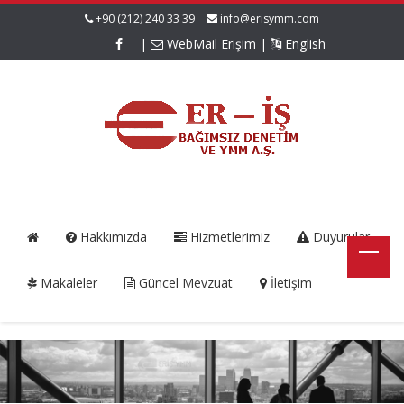
+90 (212) 240 33 39
info@erisymm.com
|
WebMail Erişim
|
English
Hakkımızda
Hizmetlerimiz
Duyurular
Makaleler
Güncel Mevzuat
İletişim