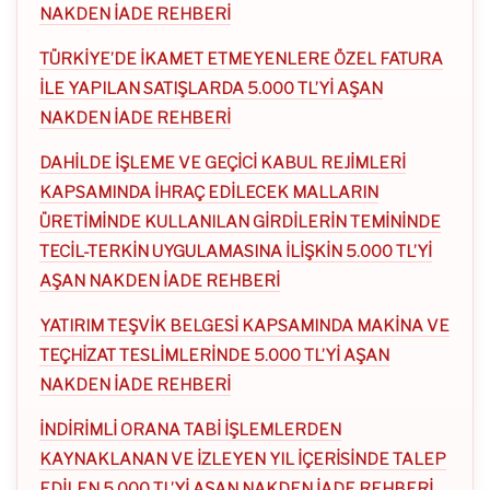
NAKDEN İADE REHBERİ
TÜRKİYE’DE İKAMET ETMEYENLERE ÖZEL FATURA
İLE YAPILAN SATIŞLARDA 5.000 TL’Yİ AŞAN
NAKDEN İADE REHBERİ
DAHİLDE İŞLEME VE GEÇİCİ KABUL REJİMLERİ
KAPSAMINDA İHRAÇ EDİLECEK MALLARIN
ÜRETİMİNDE KULLANILAN GİRDİLERİN TEMİNİNDE
TECİL-TERKİN UYGULAMASINA İLİŞKİN 5.000 TL’Yİ
AŞAN NAKDEN İADE REHBERİ
YATIRIM TEŞVİK BELGESİ KAPSAMINDA MAKİNA VE
TEÇHİZAT TESLİMLERİNDE 5.000 TL’Yİ AŞAN
NAKDEN İADE REHBERİ
İNDİRİMLİ ORANA TABİ İŞLEMLERDEN
KAYNAKLANAN VE İZLEYEN YIL İÇERİSİNDE TALEP
EDİLEN 5.000 TL’Yİ AŞAN NAKDEN İADE REHBERİ