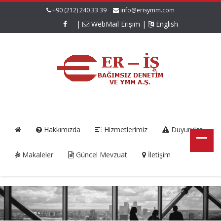
+90 (212) 240 33 39
info@erisymm.com
|
WebMail Erişim
|
English
Hakkımızda
Hizmetlerimiz
Duyurular
Makaleler
Güncel Mevzuat
İletişim