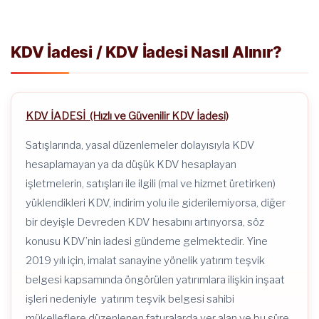
KDV İadesi / KDV İadesi Nasıl Alınır?
KDV İADESİ
(Hızlı ve Güvenilir KDV İadesi)
Satışlarında, yasal düzenlemeler dolayısıyla KDV
hesaplamayan ya da düşük KDV hesaplayan
işletmelerin, satışları ile ilgili (mal ve hizmet üretirken)
yüklendikleri KDV, indirim yolu ile giderilemiyorsa, diğer
bir deyişle Devreden KDV hesabını artırıyorsa, söz
konusu KDV’nin iadesi gündeme gelmektedir. Yine
2019 yılı için, imalat sanayine yönelik yatırım teşvik
belgesi kapsamında öngörülen yatırımlara ilişkin inşaat
işleri nedeniyle yatırım teşvik belgesi sahibi
mükelleflere düzenlenen faturalarda yer alan ve bu süre