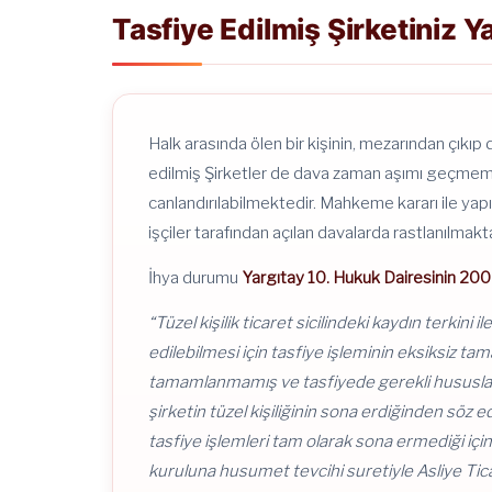
Tasfiye Edilmiş Şirketiniz Y
Halk arasında ölen bir kişinin, mezarından çıkıp
edilmiş Şirketler de dava zaman aşımı geçmemiş 
canlandırılabilmektedir. Mahkeme kararı ile ya
işçiler tarafından açılan davalarda rastlanılmakta
İhya durumu
Yargıtay 10. Hukuk Dairesinin 200
“Tüzel kişilik ticaret sicilindeki kaydın terkini
edilebilmesi için tasfiye işleminin eksiksiz t
tamamlanmamış ve tasfiyede gerekli hususlar eks
şirketin tüzel kişiliğinin sona erdiğinden söz 
tasfiye işlemleri tam olarak sona ermediği için 
kuruluna husumet tevcihi suretiyle Asliye Ti