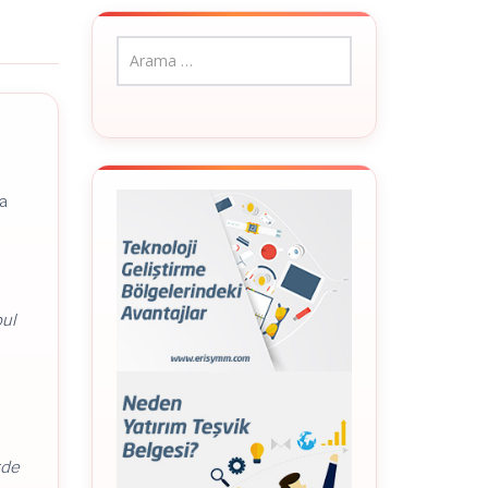
da
bul
rde