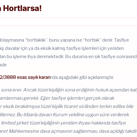
a Hortlarsa!
 dolaşmasına “hortlaklık”, bunu yapana ise “hortlak” denir. Tasfiye
davalar için ya da eksik kalmış tasfiye işlemleri için yeniden
pılan bu işleme ihya denmektedir. Bu duruma en sık tasfiye sonrasın
dır.
2/3888 esas sayılı kararı
nda aşağıdaki gibi açıklanmıştır.
 ile sona erer. Ancak tüzel kişiliğin sona erdiğinin hukuk açısından ka
amamlanması gerekir. Eğer tasfiye işlemleri gerçek olarak
ik bırakılmışsa tüzel kişilik ticaret sicilinden terkin edilse bile
edilemez. Bu itibarla davacı Kurum vekiline uygun süre verilerek
limited şirket tüzel kişiliğinin yeniden ihyası hakkında tasfiye
caret Mahkemesine dava açmasının sağlanması, dava açıldığı takdi