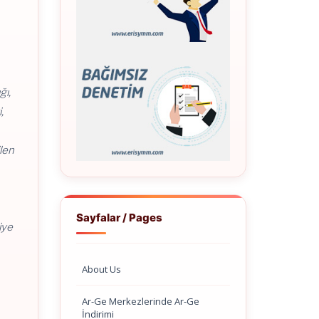
ğı,
,
ilen
Sayfalar / Pages
iye
About Us
Ar-Ge Merkezlerinde Ar-Ge
İndirimi