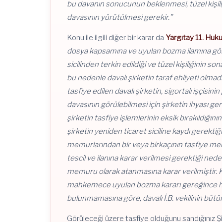
bu davanın sonucunun beklenmesi, tüzel kişiliği
davasının yürütülmesi gerekir.”
Konu ile ilgili diğer bir karar da
Yargıtay 11. Huku
dosya kapsamına ve uyulan bozma ilamına göre; 
sicilinden terkin edildiği ve tüzel kişiliğinin
bu nedenle davalı şirketin taraf ehliyeti olma
tasfiye edilen davalı şirketin, sigortalı işçisin
davasının görülebilmesi için şirketin ihyası ge
şirketin tasfiye işlemlerinin eksik bırakıldığın
şirketin yeniden ticaret siciline kaydı gerektiğ
memurlarından bir veya birkaçının tasfiye m
tescil ve ilanına karar verilmesi gerektiği ned
memuru olarak atanmasına karar verilmiştir. Ka
mahkemece uyulan bozma kararı gereğince hüküm
bulunmamasına göre, davalı İ.B. vekilinin bütü
Görüleceği üzere tasfiye olduğunu sandığınız Şi