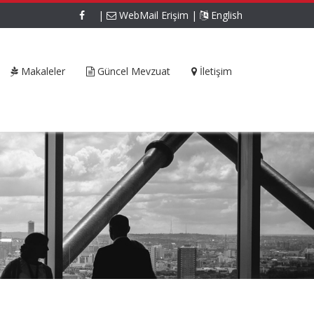
|
WebMail Erişim
|
English
Makaleler
Güncel Mevzuat
İletişim