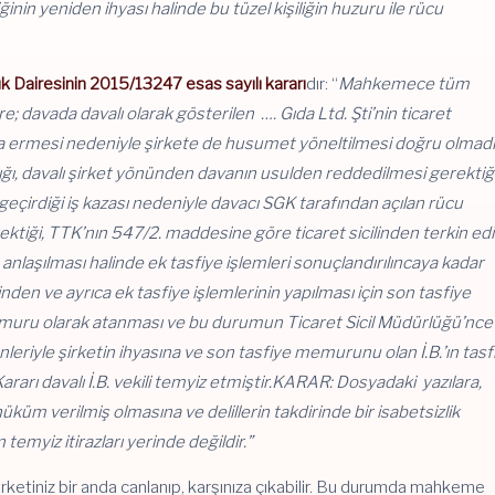
nin yeniden ihyası halinde bu tüzel kişiliğin huzuru ile rücu
k Dairesinin 2015/13247 esas sayılı kararı
dır: “
Mahkemece tüm
davada davalı olarak gösterilen …. Gıda Ltd. Şti’nin ticaret
 sona ermesi nedeniyle şirkete de husumet yöneltilmesi doğru olmadı
dığı, davalı şirket yönünden davanın usulden reddedilmesi gerektiği
in geçirdiği iş kazası nedeniyle davacı SGK tarafından açılan rücu
rektiği, TTK’nın 547/2. maddesine göre ticaret sicilinden terkin ed
ın anlaşılması halinde ek tasfiye işlemleri sonuçlandırılıncaya kadar
inden ve ayrıca ek tasfiye işlemlerinin yapılması için son tasfiye
emuru olarak atanması ve bu durumun Ticaret Sicil Müdürlüğü’nce
enleriyle şirketin ihyasına ve son tasfiye memurunu olan İ.B.’ın tasf
rarı davalı İ.B. vekili temyiz etmiştir.KARAR: Dosyadaki yazılara,
 verilmiş olmasına ve delillerin takdirinde bir isabetsizlik
n temyiz itirazları yerinde değildir.”
rketiniz bir anda canlanıp, karşınıza çıkabilir. Bu durumda mahkeme