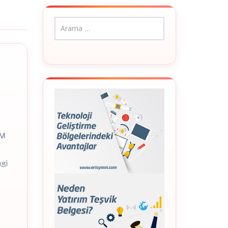
MM
ngi