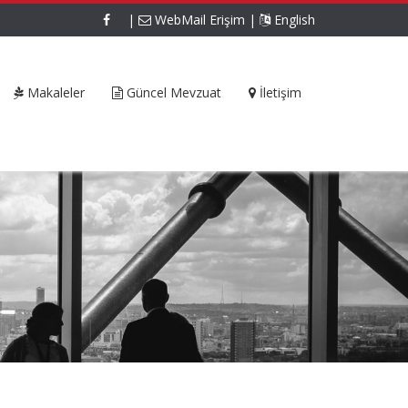
|
WebMail Erişim
|
English
Makaleler
Güncel Mevzuat
İletişim