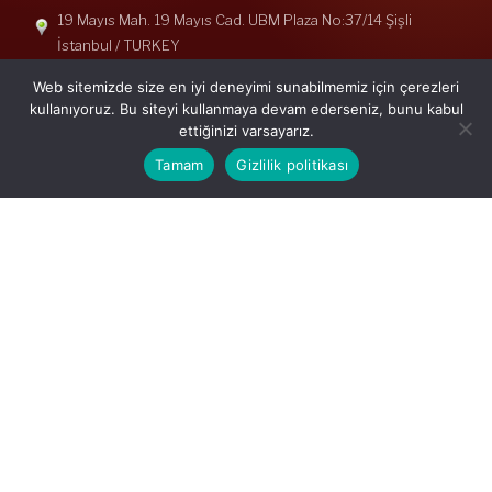
19 Mayıs Mah. 19 Mayıs Cad. UBM Plaza No:37/14 Şişli
İstanbul / TURKEY
Telefon: +90(212) 240 33 39
Web sitemizde size en iyi deneyimi sunabilmemiz için çerezleri
Telefon: +90(212) 248 19 36
kullanıyoruz. Bu siteyi kullanmaya devam ederseniz, bunu kabul
ettiğinizi varsayarız.
info@erisymm.com
Tamam
Gizlilik politikası
PRATIK MENÜ
Ana Sayfa
Hakkımızda
Hizmetlerimiz
Güncel Mevzuat
İletişim