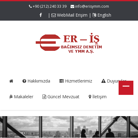
+90 (212) 240 33 39
info@erisymm.com
|
WebMail Erişim
|
English
Hakkımızda
Hizmetlerimiz
Duyurular
Makaleler
Güncel Mevzuat
İletişim