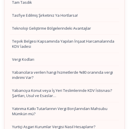
Tam Tasdik
Tasfiye Edilmiş Şirketiniz Ya Hortlarsa!
Teknoloji Geliştirme Bölgelerindeki Avantajlar
Teşvik Belgesi Kapsamında Yapılan İnşaat Harcamalarında
KDV İadesi
Vergi Kodları
Yabancılara verilen hangi hizmetlerde %80 oranında vergi
indirimi Var?
Yabancıya Konut veya İş Yeri Teslimlerinde KDV İstisnası?
Şartları, Usul ve Esaslar…
Yatırıma Katkı Tutarlarının Vergi Borçlarından Mahsubu
Mümkün mü?
Yurtiçi Asgari Kurumlar Vergisi Nasıl Hesaplanır?