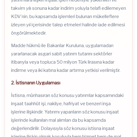
takvim yılı sonuna kadar indirim yoluyla telafi edilemeyen
KDV’nin, bu kapsamda işlemleri bulunan mükelleflere
izleyen yıl içerisinde talep etmeleri halinde iade edilmesi
öngörülmektedir.
Madde hükmü ile Bakanlar Kuruluna, uygulamadan
yararlanacak asgari sabit yatırım tutarını sektörler
itibarıyla veya topluca 50 milyon Türk lirasına kadar
indirme veya iki katına kadar artırma yetkisi verilmiştir.
2. İstisnanın Uygulaması
İstisna, münhasıran söz konusu yatırımlar kapsamındaki
inşaat taahhüt işi, nakliye, hafriyat ve benzeri inşa
işlerine ilişkindir. Yatırımı yapanların söz konusu inşaat
işlerinde kullanılan mal alımları da bu kapsamda
değerlendirilir. Dolayısıyla söz konusu istisna inşaat
işlerine ilişkin olmak koşuluyla hem hizmet hem de mal