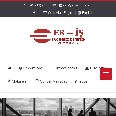
+90 (212) 240 33 39
info@erisymm.com
|
WebMail Erişim
|
English
Hakkımızda
Hizmetlerimiz
Duyurular
Makaleler
Güncel Mevzuat
İletişim