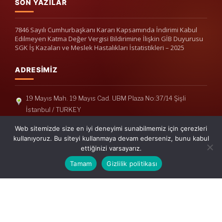
SON YAZILAR
7846 Sayılı Cumhurbaşkanı Kararı Kapsamında İndirimi Kabul
Edilmeyen Katma Değer Vergisi Bildirimine İlişkin GİB Duyurusu
SGK İş Kazaları ve Meslek Hastalıkları İstatistikleri – 2025
ADRESIMIZ
19 Mayıs Mah. 19 Mayıs Cad. UBM Plaza No:37/14 Şişli
İstanbul / TURKEY
Telefon: +90(212) 240 33 39
Web sitemizde size en iyi deneyimi sunabilmemiz için çerezleri
Telefon: +90(212) 248 19 36
kullanıyoruz. Bu siteyi kullanmaya devam ederseniz, bunu kabul
ettiğinizi varsayarız.
info@erisymm.com
Tamam
Gizlilik politikası
PRATIK MENÜ
Ana Sayfa
Hakkımızda