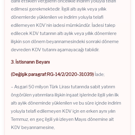
dahil ettikleri vergilerin öncelikle indirim yoluyla telafi
edilmesi gerekmektedir. İlgili altı aylık veya yıllık
dönemlerde yüklenilen ve indirim yoluyla telafi
edilemeyen KDV’nin iadesi mümkündür. İadesi talep
edilecek KDV tutarının altı aylık veya yıllık dönemlere
ilişkin son dönem beyannamesindeki sonraki döneme
devreden KDV tutarını aşamayacağı tabiidir.
3. İstisnanın Beyanı
(Değişik paragraf:RG-14/2/2020-31039)
İade;
– Asgari 50 milyon Türk Lirası tutarında sabit yatırım
öngörülen yatırımlara ilişkin inşaat işlerinde ilgili yılın ilk
altı aylık döneminde yüklenilen ve bu süre içinde indirim
yoluyla telafi edilemeyen KDV için en erken aynı yılın
Temmuz, en geç ilgili yılı izleyen Mayıs dönemine ait
KDV beyannamesine,