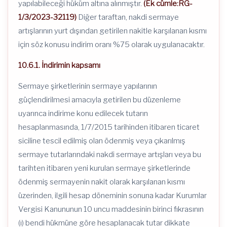
yapılabileceği hüküm altına alınmıştır.
(Ek cümle:RG-
1/3/2023-32119)
Diğer taraftan, nakdi sermaye
artışlarının yurt dışından getirilen nakitle karşılanan kısmı
için söz konusu indirim oranı %75 olarak uygulanacaktır.
10.6.1. İndirimin kapsamı
Sermaye şirketlerinin sermaye yapılarının
güçlendirilmesi amacıyla getirilen bu düzenleme
uyarınca indirime konu edilecek tutarın
hesaplanmasında, 1/7/2015 tarihinden itibaren ticaret
siciline tescil edilmiş olan ödenmiş veya çıkarılmış
sermaye tutarlarındaki nakdi sermaye artışları veya bu
tarihten itibaren yeni kurulan sermaye şirketlerinde
ödenmiş sermayenin nakit olarak karşılanan kısmı
üzerinden, ilgili hesap döneminin sonuna kadar Kurumlar
Vergisi Kanununun 10 uncu maddesinin birinci fıkrasının
(ı) bendi hükmüne göre hesaplanacak tutar dikkate