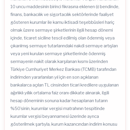
10 uncu maddesinin birinci fıkrasına eklenen (ı) bendinde,
finans, bankacılık ve sigortacılık sektörlerinde faaliyet
gösteren kurumlar ile kamu iktisadi teşebbüsleri hariç
olmak üzere sermaye şirketlerinin ilgili hesap dönemi
içinde, ticaret siciline tescil edilmiş olan ödenmiş veya
çıkarılmış sermaye tutarlarındaki nakdi sermaye artışları
veya yeni kurulan sermaye şirketlerinde ödenmiş
sermayenin nakit olarak karşılanan kısmı üzerinden
Türkiye Cumhuriyet Merkez Bankası (TCMB) tarafından
indirimden yararlanılan yıl için en son açıklanan
bankalarca açılan TL cinsinden ticari kredilere uygulanan
ağırlıklı yıllık ortalama faiz oranı dikkate alınarak, ilgili
hesap döneminin sonuna kadar hesaplanan tutarın
%50’sinin, kurumlar vergisi matrahının tespitinde
kurumlar vergisi beyannamesi üzerinde ayrıca
gösterilmek şartıyla, kurum kazancından indirim konusu