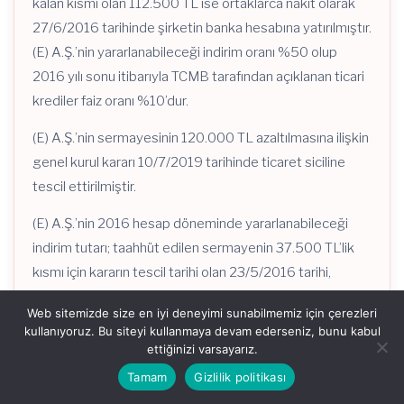
kalan kısmı olan 112.500 TL ise ortaklarca nakit olarak
27/6/2016 tarihinde şirketin banka hesabına yatırılmıştır.
(E) A.Ş.’nin yararlanabileceği indirim oranı %50 olup
2016 yılı sonu itibarıyla TCMB tarafından açıklanan ticari
krediler faiz oranı %10’dur.
(E) A.Ş.’nin sermayesinin 120.000 TL azaltılmasına ilişkin
genel kurul kararı 10/7/2019 tarihinde ticaret siciline
tescil ettirilmiştir.
(E) A.Ş.’nin 2016 hesap döneminde yararlanabileceği
indirim tutarı; taahhüt edilen sermayenin 37.500 TL’lik
kısmı için kararın tescil tarihi olan 23/5/2016 tarihi,
112.500 TL’lik kısmı için ise bu tutarın ortaklar tarafından
Web sitemizde size en iyi deneyimi sunabilmemiz için çerezleri
şirketin banka hesabına yatırıldığı 27/6/2016 tarihi
kullanıyoruz. Bu siteyi kullanmaya devam ederseniz, bunu kabul
dikkate alınarak hesaplanacaktır.
ettiğinizi varsayarız.
Tamam
Gizlilik politikası
37.500 TL için;