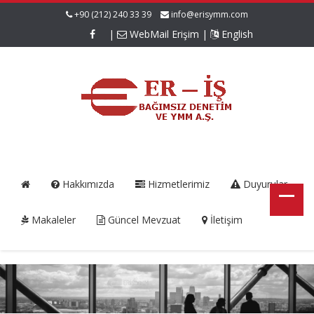
+90 (212) 240 33 39
info@erisymm.com
|
WebMail Erişim
|
English
Hakkımızda
Hizmetlerimiz
Duyurular
Makaleler
Güncel Mevzuat
İletişim