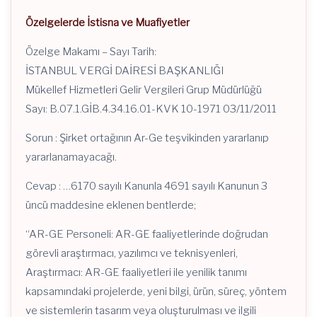
Özelgelerde İstisna ve Muafiyetler
Özelge Makamı – Sayı Tarih:
İSTANBUL VERGİ DAİRESİ BAŞKANLIĞI
Mükellef Hizmetleri Gelir Vergileri Grup Müdürlüğü
Sayı: B.07.1.GİB.4.34.16.01-KVK 10-1971 03/11/2011
Sorun : Şirket ortağının Ar-Ge teşvikinden yararlanıp
yararlanamayacağı.
Cevap : …6170 sayılı Kanunla 4691 sayılı Kanunun 3
üncü maddesine eklenen bentlerde;
“AR-GE Personeli: AR-GE faaliyetlerinde doğrudan
görevli araştırmacı, yazılımcı ve teknisyenleri,
Araştırmacı: AR-GE faaliyetleri ile yenilik tanımı
kapsamındaki projelerde, yeni bilgi, ürün, süreç, yöntem
ve sistemlerin tasarım veya oluşturulması ve ilgili