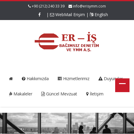
+90 (212) 240 33 39
info@erisymm.com
|
WebMail Erişim
|
English
Hakkımızda
Hizmetlerimiz
Duyurular
Makaleler
Güncel Mevzuat
İletişim