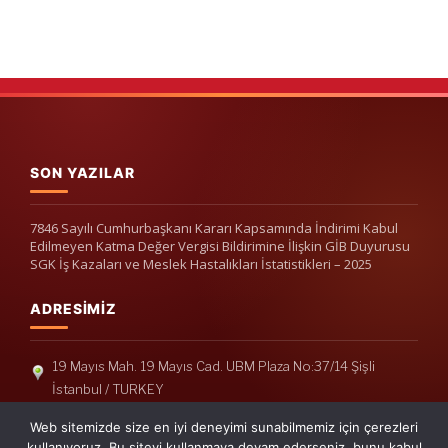
SON YAZILAR
7846 Sayılı Cumhurbaşkanı Kararı Kapsamında İndirimi Kabul
Edilmeyen Katma Değer Vergisi Bildirimine İlişkin GİB Duyurusu
SGK İş Kazaları ve Meslek Hastalıkları İstatistikleri – 2025
ADRESIMIZ
19 Mayıs Mah. 19 Mayıs Cad. UBM Plaza No:37/14 Şişli
İstanbul / TURKEY
Telefon: +90(212) 240 33 39
Web sitemizde size en iyi deneyimi sunabilmemiz için çerezleri
Telefon: +90(212) 248 19 36
kullanıyoruz. Bu siteyi kullanmaya devam ederseniz, bunu kabul