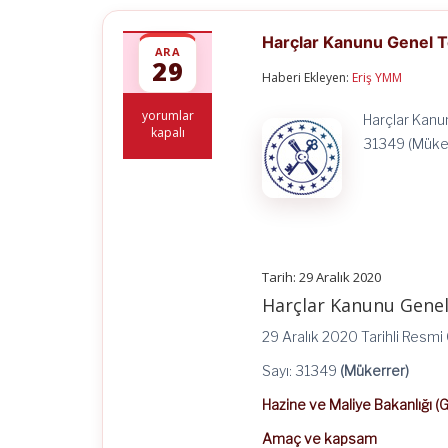
Harçlar Kanunu Genel Te
ARA
29
Haberi Ekleyen:
Eriş YMM
Harçlar
yorumlar
Harçlar Kanun
Kanunu
kapalı
31349 (Müker
Genel
Tebliği
(Seri
No:
86)
için
Tarih: 29 Aralık 2020
Harçlar Kanunu Genel 
29 Aralık 2020 Tarihli Resm
Sayı: 31349
(Mükerrer)
Hazine ve Maliye Bakanlığı (G
Amaç ve kapsam