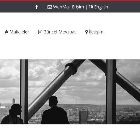
|
WebMail Erişim
|
English
Makaleler
Güncel Mevzuat
İletişim