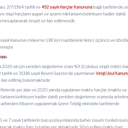
acı, 2/7/1964 tarihli ve
492 sayılı Harçlar Kanununa
bağlı tarifelerde y
e nispî harçların asgarî ve azami miktarlarını belirleyen hadler dahil)
hesaplanarak tespit ve ilan edilmesidir.
2 sayılı Kanunun mükerrer 138 inci maddesinin ikinci, üçüncü ve dörd
anmıştır.
ması
a 2020 yılı için yeniden değerleme oranı %9,11 (dokuz virgül onbir) ol
 tarihli ve 31318 sayılı Resmî Gazete’de yayımlanan
Vergi Usul Kanun
e ilan edilmiş bulunmaktadır.
arifelerde yer alan ve 2020 yılında uygulanan maktu harçlar (maktu ve 
tarlarını belirleyen hadler dahil) yeniden değerleme oranında artırılmış
1 tarihinden itibaren uygulanmak üzere Tebliğ ekindeki tarifelerde
, 5 ve 7 sayılı tarifelerin bazı pozisyonlarında beher rüsum tonilatosu
lınacak maktu harç tutarları yer almaktadır. Sözü edilen maktu harç