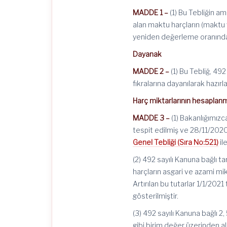
MADDE 1 –
(1) Bu Tebliğin am
alan maktu harçların (maktu v
yeniden değerleme oranında 
Dayanak
MADDE 2 –
(1) Bu Tebliğ, 49
fıkralarına dayanılarak hazırl
Harç miktarlarının hesaplan
MADDE 3 –
(1) Bakanlığımızc
tespit edilmiş ve 28/11/2020
Genel Tebliği (Sıra No:521)
il
(2) 492 sayılı Kanuna bağlı t
harçların asgari ve azami mik
Artırılan bu tutarlar 1/1/202
gösterilmiştir.
(3) 492 sayılı Kanuna bağlı 2
gibi birim değer üzerinden a