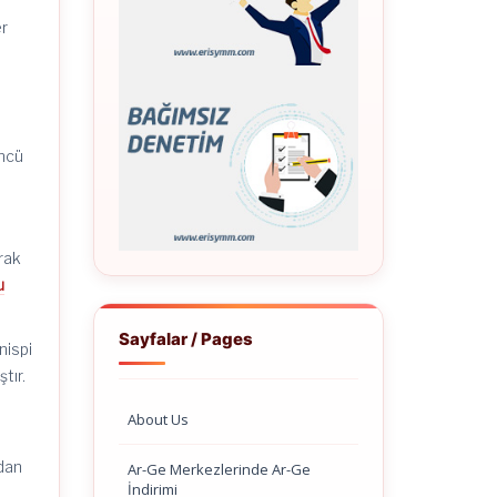
er
üncü
arak
u
Sayfalar / Pages
nispi
tır.
About Us
ndan
Ar-Ge Merkezlerinde Ar-Ge
İndirimi