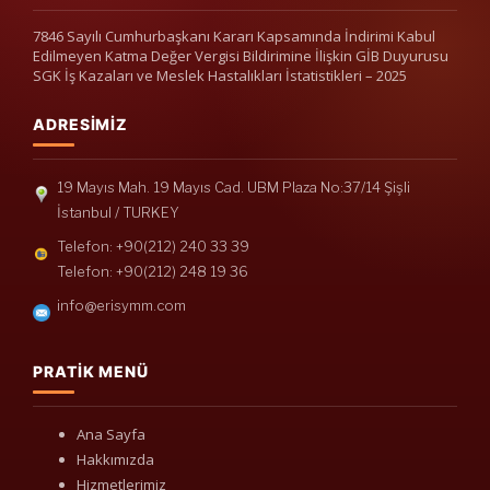
7846 Sayılı Cumhurbaşkanı Kararı Kapsamında İndirimi Kabul
Edilmeyen Katma Değer Vergisi Bildirimine İlişkin GİB Duyurusu
SGK İş Kazaları ve Meslek Hastalıkları İstatistikleri – 2025
ADRESIMIZ
19 Mayıs Mah. 19 Mayıs Cad. UBM Plaza No:37/14 Şişli
İstanbul / TURKEY
Telefon: +90(212) 240 33 39
Telefon: +90(212) 248 19 36
info@erisymm.com
PRATIK MENÜ
Ana Sayfa
Hakkımızda
Hizmetlerimiz