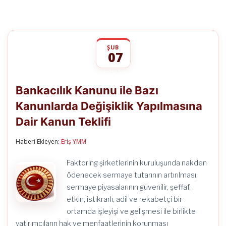
ŞUB
07
Bankacılık
yorumlar kapalı
Kanunu
Bankacılık Kanunu ile Bazı
ile
Bazı
Kanunlarda Değişiklik Yapılmasına
Kanunlarda
Değişiklik
Dair Kanun Teklifi
Yapılmasına
Dair
Kanun
Haberi Ekleyen:
Eriş YMM
Teklifi
için
Faktoring şirketlerinin kuruluşunda nakden
ödenecek sermaye tutarının artırılması,
sermaye piyasalarının güvenilir, şeffaf,
etkin, istikrarlı, adil ve rekabetçi bir
ortamda işleyişi ve gelişmesi ile birlikte
yatırımcıların hak ve menfaatlerinin korunması