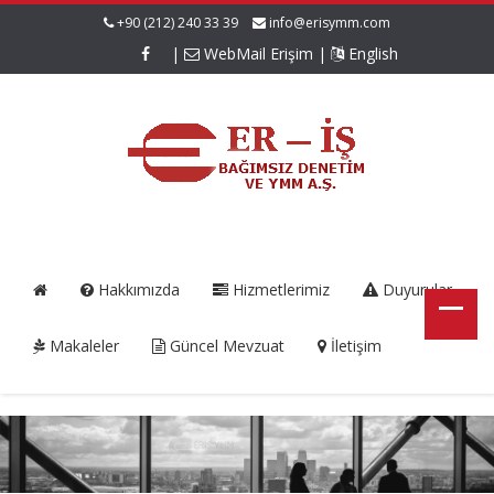
+90 (212) 240 33 39
info@erisymm.com
|
WebMail Erişim
|
English
Hakkımızda
Hizmetlerimiz
Duyurular
Makaleler
Güncel Mevzuat
İletişim