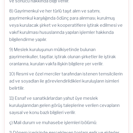
ve sonucu hakkında bilgi verilir.
8) Gayrimenkul ve her türlü taşıt alım ve satımı,
gayrimenkul karşılığında ödünç para alınması, kurulmuş
veya kurulacak şirket ve kooperatiflere iştirak edilmesi ve
vakıf kurulması hususlarında yapılan işlemler hakkında
bilgilendirme yapılır.
9) Meslek kuruluşunun mülkiyetinde bulunan
gayrimenkuller, taşıtlar, iştirak olunan şirketler ile iştirak
oranlarına, kurulan vakfa ilişkin bilgilere yer verilir.
10) Resmi ve özel merciler tarafından istenen temsilcilerin
ad ve soyadları ile görevlendirildikleri kuruluşların isimleri
belirtilir.
11) Esnaf ve sanatkârlardan yahut üye meslek
kuruluşlarından gelen görüş taleplerine verilen cevapların
sayısal ve konu bazlı bilgileri verilir.
ç) Mali durum ve muhasebe işlemleri bölümü:
1) Dönem içerisinde gerçekleşen toplam gelir ve giderler