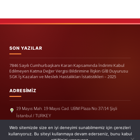
SON YAZILAR
7846 Sayılı Cumhurbaşkanı Kararı Kapsamında İndirimi Kabul
Edilmeyen Katma Değer Vergisi Bildirimine İlişkin GİB Duyurusu
SGK İş Kazaları ve Meslek Hastalıkları İstatistikleri – 2025
ADRESIMIZ
19 Mayıs Mah. 19 Mayıs Cad. UBM Plaza No:37/14 Şişli
İstanbul / TURKEY
Telefon: +90(212) 240 33 39
Web sitemizde size en iyi deneyimi sunabilmemiz için çerezleri
Telefon: +90(212) 248 19 36
kullanıyoruz. Bu siteyi kullanmaya devam ederseniz, bunu kabul