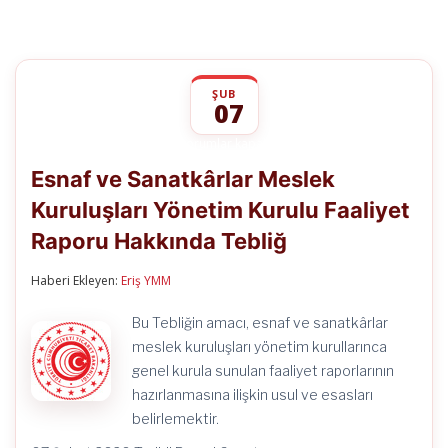
ŞUB
07
Esnaf
yorumlar kapalı
ve
Esnaf ve Sanatkârlar Meslek
Sanatkârlar
Meslek
Kuruluşları Yönetim Kurulu Faaliyet
Kuruluşları
Yönetim
Raporu Hakkında Tebliğ
Kurulu
Faaliyet
Raporu
Haberi Ekleyen:
Eriş YMM
Hakkında
Tebliğ
Bu Tebliğin amacı, esnaf ve sanatkârlar
için
meslek kuruluşları yönetim kurullarınca
genel kurula sunulan faaliyet raporlarının
hazırlanmasına ilişkin usul ve esasları
belirlemektir.