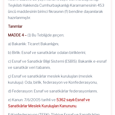
Teşkilatı Hakkında Cumhurbaşkanlığı Kararnamesinin 453
üncü maddesinin birinci fıkrasının (f) bendine dayanılarak
hazırlanmıştır.
Tanımlar
MADDE 4 –
(1) Bu Tebliğde geçen;
a) Bakanlık: Ticaret Bakanlığını,
b) Birlik: Esnaf ve sanatkârlar odaları birliklerini,
c) Esnaf ve Sanatkâr Bilgi Sistemi (ESBİS): Bakanlık e-esnaf
ve sanatkâr veri tabanını,
ç) Esnaf ve sanatkârlar meslek kuruluşları (meslek
kuruluşu): Oda, birlik, federasyon ve Konfederasyonu,
d) Federasyon: Esnaf ve sanatkârlar federasyonlarını,
e) Kanun: 7/6/2005 tarihli ve
5362 sayılı Esnaf ve
Sanatkârlar Meslek Kuruluşları Kanununu
,
f) Konfederasyon (TESK): Türkiye Esnaf ve Sanatkârları