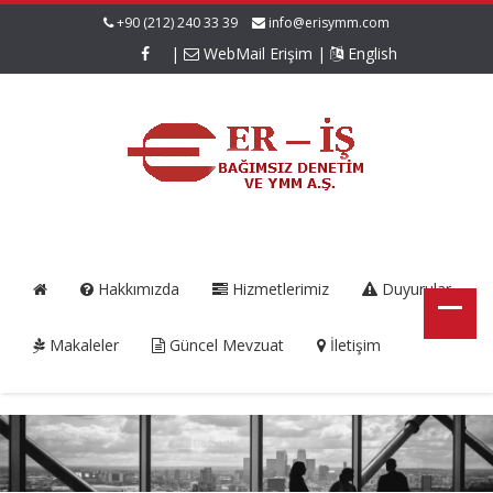
+90 (212) 240 33 39
info@erisymm.com
|
WebMail Erişim
|
English
Hakkımızda
Hizmetlerimiz
Duyurular
Makaleler
Güncel Mevzuat
İletişim