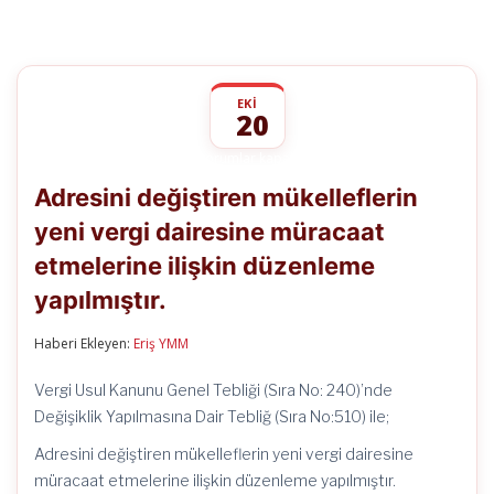
EKI
20
Adresini
yorumlar kapalı
değiştiren
Adresini değiştiren mükelleflerin
mükelleflerin
yeni
yeni vergi dairesine müracaat
vergi
dairesine
etmelerine ilişkin düzenleme
müracaat
etmelerine
yapılmıştır.
ilişkin
düzenleme
Haberi Ekleyen:
Eriş YMM
yapılmıştır.
için
Vergi Usul Kanunu Genel Tebliği (Sıra No: 240)’nde
Değişiklik Yapılmasına Dair Tebliğ (Sıra No:510) ile;
Adresini değiştiren mükelleflerin yeni vergi dairesine
müracaat etmelerine ilişkin düzenleme yapılmıştır.