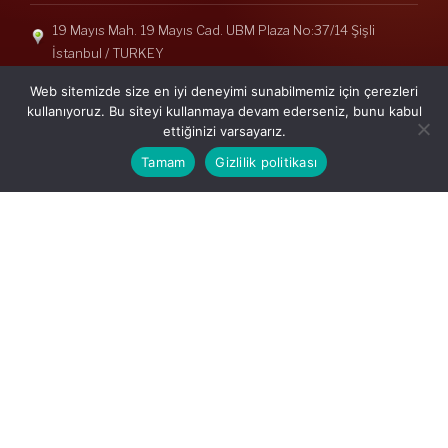
19 Mayıs Mah. 19 Mayıs Cad. UBM Plaza No:37/14 Şişli
İstanbul / TURKEY
Telefon: +90(212) 240 33 39
Web sitemizde size en iyi deneyimi sunabilmemiz için çerezleri
Telefon: +90(212) 248 19 36
kullanıyoruz. Bu siteyi kullanmaya devam ederseniz, bunu kabul
ettiğinizi varsayarız.
info@erisymm.com
Tamam
Gizlilik politikası
PRATIK MENÜ
Ana Sayfa
Hakkımızda
Hizmetlerimiz
Güncel Mevzuat
İletişim