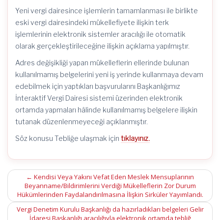
Yeni vergi dairesince işlemlerin tamamlanması ile birlikte
eski vergi dairesindeki mükellefiyete ilişkin terk
işlemlerinin elektronik sistemler aracılığı ile otomatik
olarak gerçekleştirileceğine ilişkin açıklama yapılmıştır.
Adres değişikliği yapan mükelleflerin ellerinde bulunan
kullanılmamış belgelerini yeni iş yerinde kullanmaya devam
edebilmek için yaptıkları başvurularını Başkanlığımız
İnteraktif Vergi Dairesi sistemi üzerinden elektronik
ortamda yapmaları hâlinde kullanılmamış belgelere ilişkin
tutanak düzenlenmeyeceği açıklanmıştır.
Söz konusu Tebliğe ulaşmak için
tıklayınız.
Post
←
Kendisi Veya Yakını Vefat Eden Meslek Mensuplarının
Beyanname/Bildirimlerini Verdiği Mükelleflerin Zor Durum
navigation
Hükümlerinden Faydalandırılmasına İlişkin Sirküler Yayımlandı.
Vergi Denetim Kurulu Başkanlığı da hazırladıkları belgeleri Gelir
İdaresi Başkanlığı aracılığıyla elektronik ortamda tebliğ