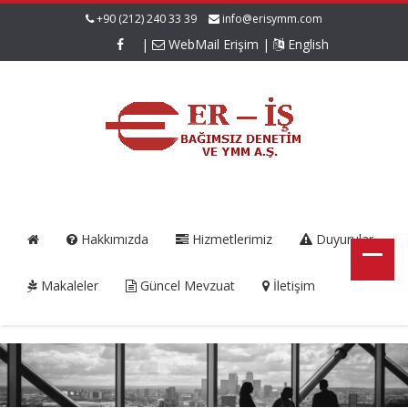
+90 (212) 240 33 39
info@erisymm.com
|
WebMail Erişim
|
English
Hakkımızda
Hizmetlerimiz
Duyurular
Makaleler
Güncel Mevzuat
İletişim