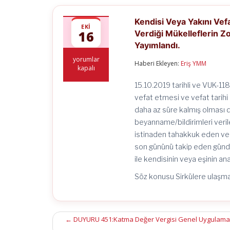
Kendisi Veya Yakını Ve
EKI
16
Verdiği Mükelleflerin Z
Yayımlandı.
Kendisi
yorumlar
Haberi Ekleyen:
Eriş YMM
Veya
kapalı
Yakını
Vefat
15.10.2019 tarihli ve VUK-11
Eden
vefat etmesi ve vefat tarihi
Meslek
daha az süre kalmış olması
Mensuplarının
Beyanname/Bildirimlerini
beyanname/bildirimleri veril
Verdiği
istinaden tahakkuk eden ver
Mükelleflerin
Zor
son gününü takip eden günden
Durum
ile kendisinin veya eşinin a
Hükümlerinden
Faydalandırılmasına
Söz konusu Sirkülere ulaşma
İlişkin
Sirküler
Yayımlandı.
için
Post
←
DUYURU 451:Katma Değer Vergisi Genel Uygulama Teb