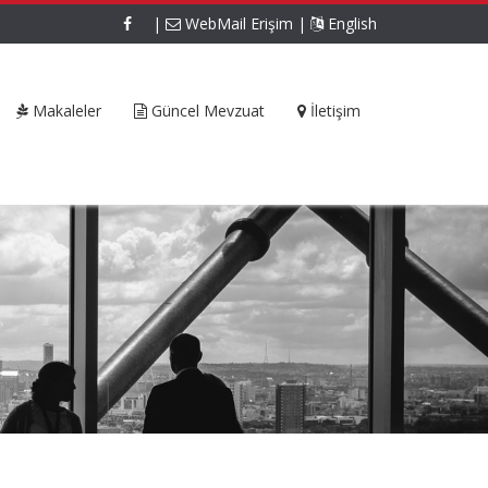
|
WebMail Erişim
|
English
Makaleler
Güncel Mevzuat
İletişim