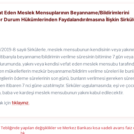
fat Eden Meslek Mensuplarının Beyanname/Bildirimlerini
or Durum Hükümlerinden Faydalandırılmasına İlişkin Sirkül
8/2019-8 sayılı Sirkülerle, meslek mensubunun kendisinin veya yakını
 itibarıyla beyanname/bildirimin verilme süresinin bitimine 7 gün veya
 durumunda, yakını veya kendisi vefat eden meslek mensubu tarafın
en mükelleflerin mezkûr beyanname/bildirim verilme süreleri ile bunl
gilerin ödeme sürelerinin son günü, bunların verilmesi gereken süre
 itibaren 7 nci güne uzatılmıştır. Sirküler uygulamasında; eşi ve ço
na, baba ve kardeşi meslek mensubunun yakını kabul edilecektir.
k için
tıklayınız.
liğinde yapılan değişiklikler ve Merkez Bankası kısa vadeli avans faiz 
hk.