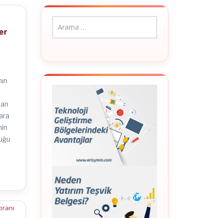
er
nın
dan
ara
nin
cuğu
oranı