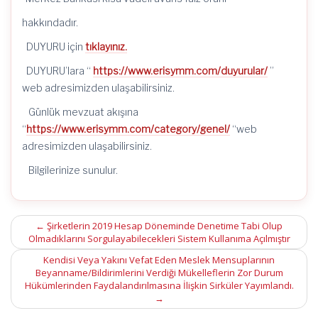
için
hakkındadır.
DUYURU için
tıklayınız.
DUYURU’lara “
https://www.erisymm.com/duyurular/
”
web adresimizden ulaşabilirsiniz.
Günlük mevzuat akışına
“
https://www.erisymm.com/category/genel/
“web
adresimizden ulaşabilirsiniz.
Bilgilerinize sunulur.
Post
←
Şirketlerin 2019 Hesap Döneminde Denetime Tabi Olup
Olmadıklarını Sorgulayabilecekleri Sistem Kullanıma Açılmıştır
navigation
Kendisi Veya Yakını Vefat Eden Meslek Mensuplarının
Beyanname/Bildirimlerini Verdiği Mükelleflerin Zor Durum
Hükümlerinden Faydalandırılmasına İlişkin Sirküler Yayımlandı.
→