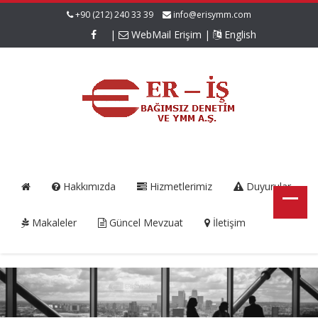
+90 (212) 240 33 39
info@erisymm.com
|
WebMail Erişim
|
English
Hakkımızda
Hizmetlerimiz
Duyurular
Makaleler
Güncel Mevzuat
İletişim