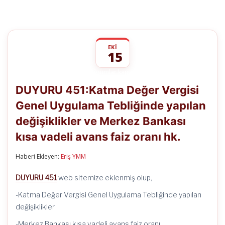
EKI
15
DUYURU
yorumlar kapalı
451:Katma
DUYURU 451:Katma Değer Vergisi
Değer
Vergisi
Genel Uygulama Tebliğinde yapılan
Genel
Uygulama
değişiklikler ve Merkez Bankası
Tebliğinde
yapılan
kısa vadeli avans faiz oranı hk.
değişiklikler
ve
Haberi Ekleyen:
Eriş YMM
Merkez
Bankası
kısa
DUYURU 451
web sitemize eklenmiş olup,
vadeli
avans
-Katma Değer Vergisi Genel Uygulama Tebliğinde yapılan
faiz
değişiklikler
oranı
hk.
-Merkez Bankası kısa vadeli avans faiz oranı