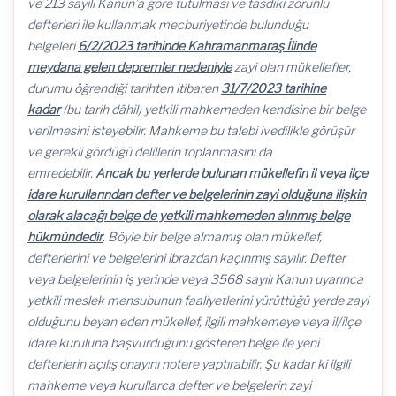
ve 213 sayılı Kanun’a göre tutulması ve tasdiki zorunlu
defterleri ile kullanmak mecburiyetinde bulunduğu
belgeleri
6/2/2023 tarihinde Kahramanmaraş İlinde
meydana gelen depremler nedeniyle
zayi olan mükellefler,
durumu öğrendiği tarihten itibaren
31/7/2023 tarihine
kadar
(bu tarih dâhil) yetkili mahkemeden kendisine bir belge
verilmesini isteyebilir. Mahkeme bu talebi ivedilikle görüşür
ve gerekli gördüğü delillerin toplanmasını da
emredebilir.
Ancak bu yerlerde bulunan mükellefin il veya ilçe
idare kurullarından defter ve belgelerinin zayi olduğuna ilişkin
olarak alacağı belge de yetkili mahkemeden alınmış belge
hükmündedir
. Böyle bir belge almamış olan mükellef,
defterlerini ve belgelerini ibrazdan kaçınmış sayılır. Defter
veya belgelerinin iş yerinde veya 3568 sayılı Kanun uyarınca
yetkili meslek mensubunun faaliyetlerini yürüttüğü yerde zayi
olduğunu beyan eden mükellef, ilgili mahkemeye veya il/ilçe
idare kuruluna başvurduğunu gösteren belge ile yeni
defterlerin açılış onayını notere yaptırabilir. Şu kadar ki ilgili
mahkeme veya kurullarca defter ve belgelerin zayi