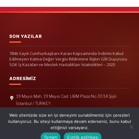
SON YAZILAR
7846 Sayılı Cumhurbaşkanı Kararı Kapsamında İndirimi Kabul
Edilmeyen Katma Değer Vergisi Bildirimine İlişkin GİB Duyurusu
SGK İş Kazaları ve Meslek Hastalıkları İstatistikleri – 2025
ADRESIMIZ
19 Mayıs Mah. 19 Mayıs Cad. UBM Plaza No:37/14 Şişli
İstanbul / TURKEY
Telefon: +90(212) 240 33 39
Web sitemizde size en iyi deneyimi sunabilmemiz için çerezleri
Telefon: +90(212) 248 19 36
kullanıyoruz. Bu siteyi kullanmaya devam ederseniz, bunu kabul
ettiğinizi varsayarız.
info@erisymm.com
Tamam
Gizlilik politikası