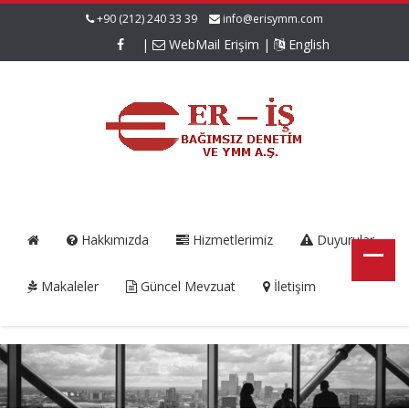
+90 (212) 240 33 39
info@erisymm.com
|
WebMail Erişim
|
English
Hakkımızda
Hizmetlerimiz
Duyurular
Makaleler
Güncel Mevzuat
İletişim