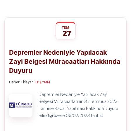
TEM
27
Depremler
yorumlar kapalı
Nedeniyle
Depremler Nedeniyle Yapılacak
Yapılacak
Zayi
Zayi Belgesi Müracaatları Hakkında
Belgesi
Müracaatları
Duyuru
Hakkında
Duyuru
için
Haberi Ekleyen:
Eriş YMM
Depremler Nedeniyle Yapılacak Zayi
Belgesi Müracaatlarının 31 Temmuz 2023
Tarihine Kadar Yapılması Hakkında Duyuru
Bilindiği üzere 06/02/2023 tarihli..