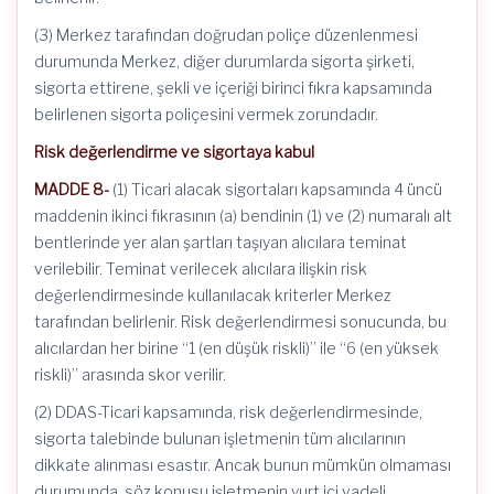
(3) Merkez tarafından doğrudan poliçe düzenlenmesi
durumunda Merkez, diğer durumlarda sigorta şirketi,
sigorta ettirene, şekli ve içeriği birinci fıkra kapsamında
belirlenen sigorta poliçesini vermek zorundadır.
Risk değerlendirme ve sigortaya kabul
MADDE 8-
(1) Ticari alacak sigortaları kapsamında 4 üncü
maddenin ikinci fıkrasının (a) bendinin (1) ve (2) numaralı alt
bentlerinde yer alan şartları taşıyan alıcılara teminat
verilebilir. Teminat verilecek alıcılara ilişkin risk
değerlendirmesinde kullanılacak kriterler Merkez
tarafından belirlenir. Risk değerlendirmesi sonucunda, bu
alıcılardan her birine “1 (en düşük riskli)” ile “6 (en yüksek
riskli)” arasında skor verilir.
(2) DDAS-Ticari kapsamında, risk değerlendirmesinde,
sigorta talebinde bulunan işletmenin tüm alıcılarının
dikkate alınması esastır. Ancak bunun mümkün olmaması
durumunda, söz konusu işletmenin yurt içi vadeli