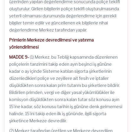
üzerinden yapılan değerlendirme sonucunda poliçe teklifi
oluşturulur. Girilen bilgilerin poliçe teklifi oluşturulmasında
yeterli olmaması durumunda değerlendirme için gerekli
bilgiler temin edilir ve güncellenen ek bilgilerle nihai
değerlendirme Merkez tarafından yapılır.
Primlerin Merkeze devredilmesi ve yatırıma
yönlendirilmesi
MADDE 9-
(1) Merkez, bu Tebliğ kapsamında düzenlenen
poliçelerin tanzimini takip eden ayın beşinci iş gününe
kadar o ay içinde Sisteme katılan sigorta şirketlerinin
düzenledikleri poliçe ve zeyillere ait fesih ve iptaller
düşüldükten sonra kalan prim tutarını bu şirketlere bildirir.
Bildirilen primden, vergi ve diğer yasal yükümlülükler ile
komisyon düşüldükten sonra kalan tutar söz konusu ayın
15’ine kadar, söz konusu tarihin iş gününe denk gelmemesi
halinde, 15’ini takip eden ilk iş gününde, ilgili sigorta
şirketince Merkeze devredilir.
(2) Merkez tarafından üretilen ve Merkeze devredilen