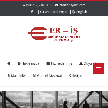
+90 (212) 240 33 39
info@erisymm.com
|
WebMail Erişim
|
English
Hakkımızda
Hizmetlerimiz
Duyurular
Makaleler
Güncel Mevzuat
İletişim