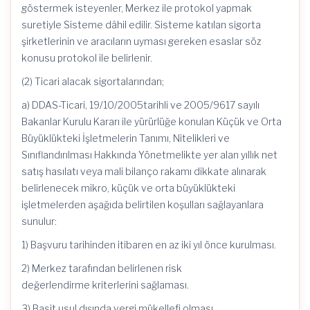
göstermek isteyenler, Merkez ile protokol yapmak
suretiyle Sisteme dâhil edilir. Sisteme katılan sigorta
şirketlerinin ve aracıların uyması gereken esaslar söz
konusu protokol ile belirlenir.
(2) Ticari alacak sigortalarından;
a) DDAS-Ticari, 19/10/2005tarihli ve 2005/9617 sayılı
Bakanlar Kurulu Kararı ile yürürlüğe konulan Küçük ve Orta
Büyüklükteki İşletmelerin Tanımı, Nitelikleri ve
Sınıflandırılması Hakkında Yönetmelikte yer alan yıllık net
satış hasılatı veya mali bilanço rakamı dikkate alınarak
belirlenecek mikro, küçük ve orta büyüklükteki
işletmelerden aşağıda belirtilen koşulları sağlayanlara
sunulur:
1) Başvuru tarihinden itibaren en az iki yıl önce kurulması.
2) Merkez tarafından belirlenen risk
değerlendirme kriterlerini sağlaması.
3) Basit usul dışında vergi mükellefi olması.