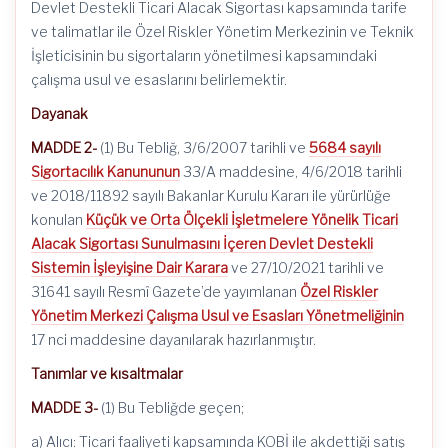
Devlet Destekli Ticari Alacak Sigortası kapsamında tarife
ve talimatlar ile Özel Riskler Yönetim Merkezinin ve Teknik
İşleticisinin bu sigortaların yönetilmesi kapsamındaki
çalışma usul ve esaslarını belirlemektir.
Dayanak
MADDE 2-
(1) Bu Tebliğ, 3/6/2007 tarihli ve
5684 sayılı
Sigortacılık Kanununun
33/A maddesine, 4/6/2018 tarihli
ve 2018/11892 sayılı Bakanlar Kurulu Kararı ile yürürlüğe
konulan
Küçük ve Orta Ölçekli İşletmelere Yönelik Ticari
Alacak Sigortası Sunulmasını İçeren Devlet Destekli
Sistemin İşleyişine Dair Karara
ve 27/10/2021 tarihli ve
31641 sayılı Resmî Gazete’de yayımlanan
Özel Riskler
Yönetim Merkezi Çalışma Usul ve Esasları Yönetmeliğinin
17 nci maddesine dayanılarak hazırlanmıştır.
Tanımlar ve kısaltmalar
MADDE 3-
(1) Bu Tebliğde geçen;
a) Alıcı: Ticari faaliyeti kapsamında KOBİ ile akdettiği satış