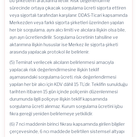
bu şirketlerin aracılarına iletilir. Risk değerlendirme
sürecinde ortaya çıkacak sorgulama ücreti sigorta ettiren
veya sigortalı tarafından karşılanır. DDAS-Ticari kapsamında
Merkezden veya farklı sigorta şirketleri üzerinden yapılan
her bir sorgulama, aynı alıcı limiti ve alıcılara ilişkin olsa bile,
ayrı ayrı ücretlendirilir. Sorgulama ücretinin tahsiline ve
aktarımına ilişkin hususlar ise Merkez ile sigorta şirketi
arasında yapılacak protokol ile belirlenir.
(5) Teminat verilecek alıcıların belirlenmesi amacıyla
yapılacak risk değerlendirmesine ilişkin teklif
aşamasındaki sorgulama ücreti, risk değerlendirmesi
yapılan her bir alıcı için KDV dâhil 15 TL’dir. Teklifin sunulduğu
tarihten itibaren 15 gün içinde poliçenin düzenlenmesi
durumunda ilgili poliçeye ilişkin teklif kapsamında
sorgulama ücreti alınmaz. Kurum sorgulama ücretini işbu
fıkra gereği yeniden belirlemeye yetkilidir.
(6) 7 nci maddenin birinci fıkrası kapsamında girilen bilgiler
çerçevesinde, 6 ncı maddede belirtilen sistemsel altyapı