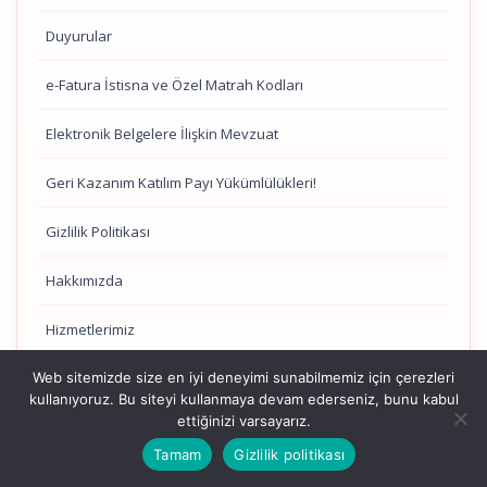
Duyurular
e-Fatura İstisna ve Özel Matrah Kodları
Elektronik Belgelere İlişkin Mevzuat
Geri Kazanım Katılım Payı Yükümlülükleri!
Gizlilik Politikası
Hakkımızda
Hizmetlerimiz
Web sitemizde size en iyi deneyimi sunabilmemiz için çerezleri
İletişim / Contact Us
kullanıyoruz. Bu siteyi kullanmaya devam ederseniz, bunu kabul
ettiğinizi varsayarız.
İndirimli Kurumlar Vergisi
Tamam
Gizlilik politikası
İndirimli Orana Tabi Bazı Mal ve Hizmetlere İlişkin KDV İadesi