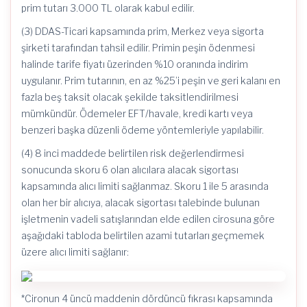
prim tutarı 3.000 TL olarak kabul edilir.
(3) DDAS-Ticari kapsamında prim, Merkez veya sigorta
şirketi tarafından tahsil edilir. Primin peşin ödenmesi
halinde tarife fiyatı üzerinden %10 oranında indirim
uygulanır. Prim tutarının, en az %25’i peşin ve geri kalanı en
fazla beş taksit olacak şekilde taksitlendirilmesi
mümkündür. Ödemeler EFT/havale, kredi kartı veya
benzeri başka düzenli ödeme yöntemleriyle yapılabilir.
(4) 8 inci maddede belirtilen risk değerlendirmesi
sonucunda skoru 6 olan alıcılara alacak sigortası
kapsamında alıcı limiti sağlanmaz. Skoru 1 ile 5 arasında
olan her bir alıcıya, alacak sigortası talebinde bulunan
işletmenin vadeli satışlarından elde edilen cirosuna göre
aşağıdaki tabloda belirtilen azami tutarları geçmemek
üzere alıcı limiti sağlanır:
*Cironun 4 üncü maddenin dördüncü fıkrası kapsamında