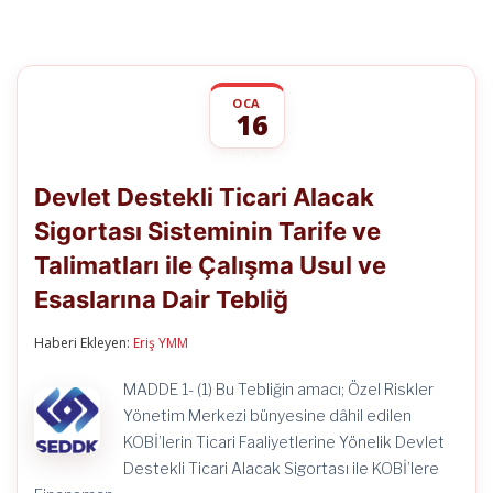
OCA
16
Devlet
yorumlar kapalı
Destekli
Devlet Destekli Ticari Alacak
Ticari
Alacak
Sigortası Sisteminin Tarife ve
Sigortası
Sisteminin
Talimatları ile Çalışma Usul ve
Tarife
ve
Esaslarına Dair Tebliğ
Talimatları
ile
Haberi Ekleyen:
Eriş YMM
Çalışma
Usul
ve
MADDE 1- (1) Bu Tebliğin amacı; Özel Riskler
Esaslarına
Yönetim Merkezi bünyesine dâhil edilen
Dair
Tebliğ
KOBİ’lerin Ticari Faaliyetlerine Yönelik Devlet
için
Destekli Ticari Alacak Sigortası ile KOBİ’lere