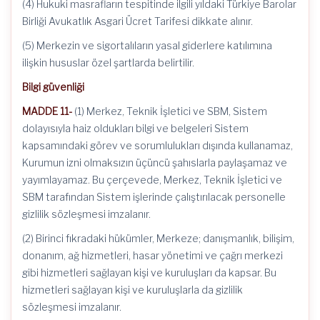
(4) Hukuki masrafların tespitinde ilgili yıldaki Türkiye Barolar
Birliği Avukatlık Asgari Ücret Tarifesi dikkate alınır.
(5) Merkezin ve sigortalıların yasal giderlere katılımına
ilişkin hususlar özel şartlarda belirtilir.
Bilgi güvenliği
MADDE 11-
(1) Merkez, Teknik İşletici ve SBM, Sistem
dolayısıyla haiz oldukları bilgi ve belgeleri Sistem
kapsamındaki görev ve sorumlulukları dışında kullanamaz,
Kurumun izni olmaksızın üçüncü şahıslarla paylaşamaz ve
yayımlayamaz. Bu çerçevede, Merkez, Teknik İşletici ve
SBM tarafından Sistem işlerinde çalıştırılacak personelle
gizlilik sözleşmesi imzalanır.
(2) Birinci fıkradaki hükümler, Merkeze; danışmanlık, bilişim,
donanım, ağ hizmetleri, hasar yönetimi ve çağrı merkezi
gibi hizmetleri sağlayan kişi ve kuruluşları da kapsar. Bu
hizmetleri sağlayan kişi ve kuruluşlarla da gizlilik
sözleşmesi imzalanır.