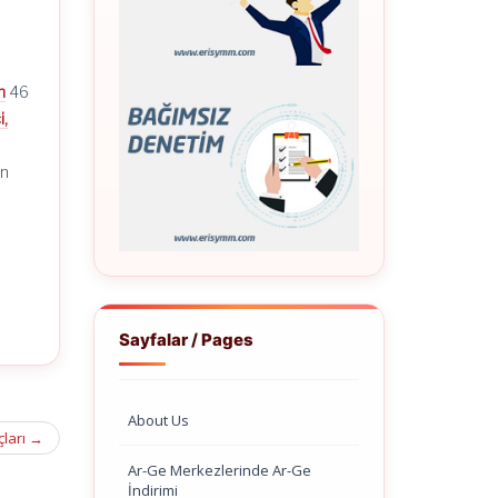
n
46
,
an
Sayfalar / Pages
About Us
çları
→
Ar-Ge Merkezlerinde Ar-Ge
İndirimi