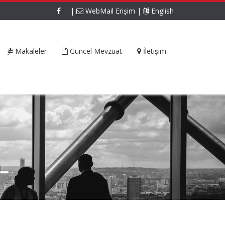
|
WebMail Erişim
|
English
Makaleler
Güncel Mevzuat
İletişim