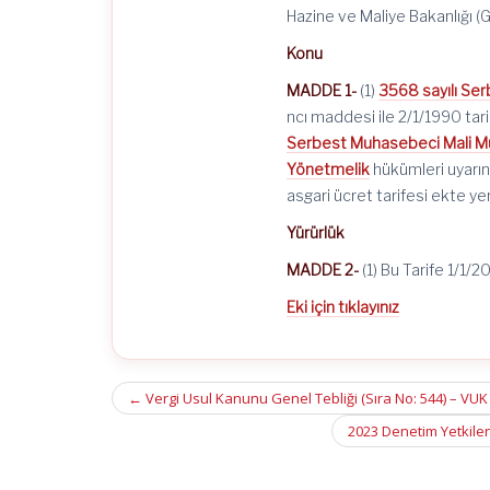
Hazine ve Maliye Bakanlığı (G
Konu
MADDE 1-
(1)
3568 sayılı Ser
ncı maddesi ile 2/1/1990 ta
Serbest Muhasebeci Mali Müş
Yönetmelik
hükümleri uyarın
asgari ücret tarifesi ekte ye
Yürürlük
MADDE 2-
(1) Bu Tarife 1/1/2
Eki için tıklayınız
Post
←
Vergi Usul Kanunu Genel Tebliği (Sıra No: 544) – VUK
navigation
2023 Denetim Yetkile