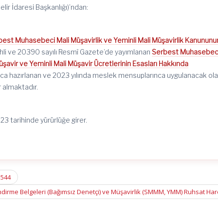
elir İdaresi Başkanlığı)’ndan:
best Muhasebeci Mali Müşavirlik ve Yeminli Mali Müşavirlik Kanununu
rihli ve 20390 sayılı Resmî Gazete’de yayımlanan
Serbest Muhasebeci
avir ve Yeminli Mali Müşavir Ücretlerinin Esasları Hakkında
ca hazırlanan ve 2023 yılında meslek mensuplarınca uygulanacak ol
r almaktadır.
023 tarihinde yürürlüğe girer.
 544
ndirme Belgeleri (Bağımsız Denetçi) ve Müşavirlik (SMMM, YMM) Ruhsat Har