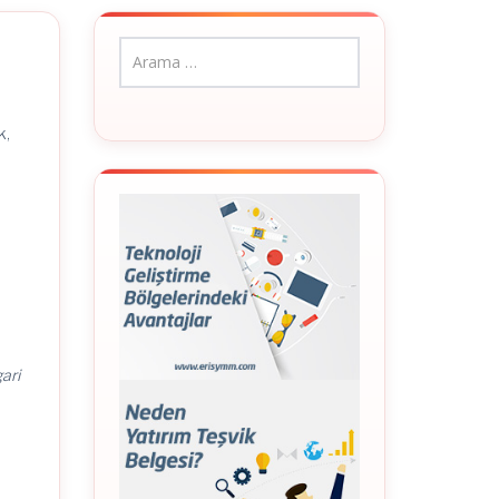
k,
ari