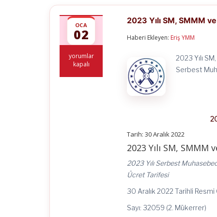
2023 Yılı SM, SMMM ve
OCA
02
Haberi Ekleyen:
Eriş YMM
2023
yorumlar
2023 Yılı SM
Yılı
kapalı
Serbest Muha
SM,
SMMM
ve
YMM
Asgari
Ücret
20
Tarifesi
için
Tarih: 30 Aralık 2022
2023 Yılı SM, SMMM v
2023 Yılı Serbest Muhasebeci
Ücret Tarifesi
30 Aralık 2022 Tarihli Resm
Sayı: 32059 (2. Mükerrer)