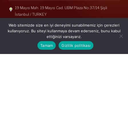
19 Mayıs Mah. 19 Mayıs Cad. UBM Plaza No:37/14 Şişli
İstanbul / TURKEY
Telefon: +90(212) 240 33 39
Web sitemizde size en iyi deneyimi sunabilmemiz için çerezleri
Telefon: +90(212) 248 19 36
kullanıyoruz. Bu siteyi kullanmaya devam ederseniz, bunu kabul
ettiğinizi varsayarız.
info@erisymm.com
Tamam
Gizlilik politikası
PRATIK MENÜ
Ana Sayfa
Hakkımızda
Hizmetlerimiz
Güncel Mevzuat
İletişim