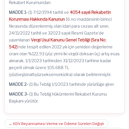
Rekabet Kurumundan:
MADDE 1-
(1)
7/12/1994
tarihli ve
4054 sayılı Rekabetin
Korunması Hakkında Kanunun
16
ncı
maddesinin birinci
fıkrasında düzenlenmiş olan idari para cezası alt sınırı,
24/11/2022 tarihli ve 32023 sayılı Resmî Gazete’de
yayımlanan
Vergi Usul Kanunu Genel Tebliği (Sıra No:
542)
’
nde
tespit edilen 2022 yılı için yeniden değerleme
oranı olan %122,93 (yüz yirmi iki virgül doksan üç) artış esas
alınarak, 1/1/2023 tarihinden 31/12/2023 tarihine kadar
geçerli olmak üzere 105.688 TL
(
yüzbeşbinaltıyüzseksensekizlira
) olarak belirlenmiştir.
MADDE 2-
(1) Bu Tebliğ
1/1/2023
tarihinde yürürlüğe girer.
MADDE 3-
(1) Bu Tebliğ hükümlerini Rekabet Kurumu
Başkanı yürütür.
Post
←
KDV Beyannamesi Verme ve Ödeme Süreleri Değişti