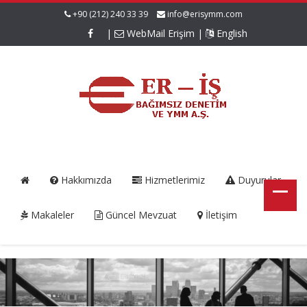
+90 (212) 240 33 39
info@erisymm.com
|
WebMail Erişim
|
English
Hakkımızda
Hizmetlerimiz
Duyurular
Makaleler
Güncel Mevzuat
İletişim