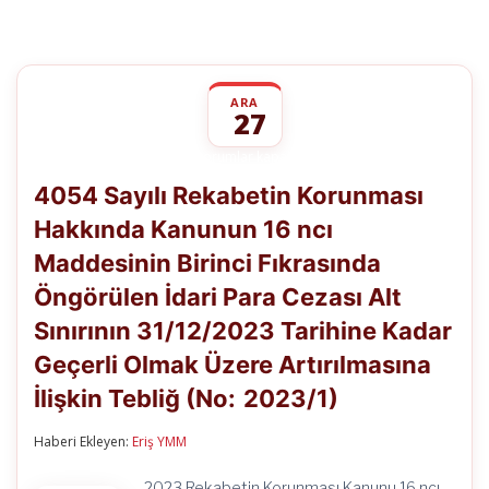
ARA
27
4054
yorumlar kapalı
Sayılı
4054 Sayılı Rekabetin Korunması
Rekabetin
Korunması
Hakkında Kanunun 16 ncı
Hakkında
Kanunun
Maddesinin Birinci Fıkrasında
16
ncı
Öngörülen İdari Para Cezası Alt
Maddesinin
Birinci
Sınırının 31/12/2023 Tarihine Kadar
Fıkrasında
Geçerli Olmak Üzere Artırılmasına
Öngörülen
İdari
İlişkin Tebliğ (No: 2023/1)
Para
Cezası
Alt
Haberi Ekleyen:
Eriş YMM
Sınırının
31/12/2023
2023 Rekabetin Korunması Kanunu 16 ncı