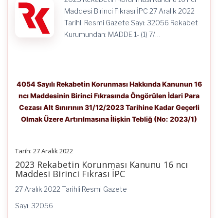
Tarihine
Kadar
Maddesi Birinci Fıkrası İPC 27 Aralık 2022
Geçerli
Tarihli Resmi Gazete Sayı: 32056 Rekabet
Olmak
Üzere
Kurumundan: MADDE 1- (1) 7/…
Artırılmasına
İlişkin
Tebliğ
(No:
2023/1)
için
4054 Sayılı Rekabetin Korunması Hakkında Kanunun 16
ncı Maddesinin Birinci Fıkrasında Öngörülen İdari Para
Cezası Alt Sınırının 31/12/2023 Tarihine Kadar Geçerli
Olmak Üzere Artırılmasına İlişkin Tebliğ (No: 2023/1)
Tarih: 27 Aralık 2022
2023 Rekabetin Korunması Kanunu 16 ncı
Maddesi Birinci Fıkrası İPC
27 Aralık 2022 Tarihli Resmi Gazete
Sayı: 32056