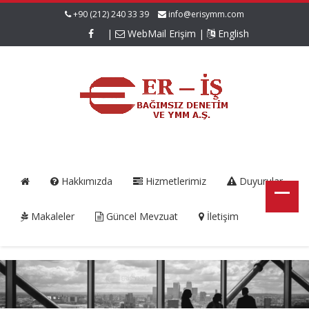
+90 (212) 240 33 39
info@erisymm.com
|
WebMail Erişim
|
English
Hakkımızda
Hizmetlerimiz
Duyurular
Makaleler
Güncel Mevzuat
İletişim