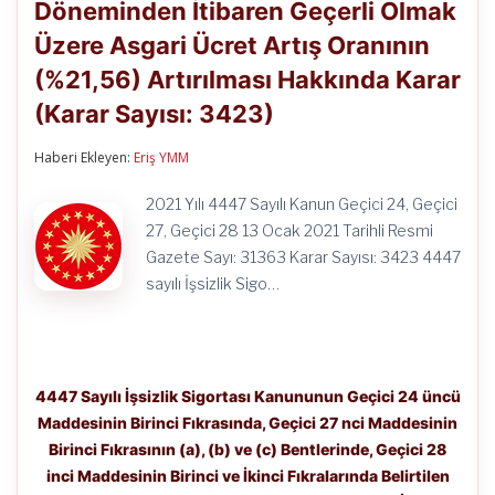
(b)
Döneminden İtibaren Geçerli Olmak
ve
(c)
Üzere Asgari Ücret Artış Oranının
Bentlerinde,
(%21,56) Artırılması Hakkında Karar
Geçici
28
(Karar Sayısı: 3423)
inci
Maddesinin
Birinci
Haberi Ekleyen:
Eriş YMM
ve
İkinci
2021 Yılı 4447 Sayılı Kanun Geçici 24, Geçici
Fıkralarında
Belirtilen
27, Geçici 28 13 Ocak 2021 Tarihli Resmi
Destek
Gazete Sayı: 31363 Karar Sayısı: 3423 4447
Tutarlarının,
2021
sayılı İşsizlik Sigo…
Yılı
Ocak
Döneminden
İtibaren
Geçerli
Olmak
4447 Sayılı İşsizlik Sigortası Kanununun Geçici 24 üncü
Üzere
Maddesinin Birinci Fıkrasında, Geçici 27 nci Maddesinin
Asgari
Birinci Fıkrasının (a), (b) ve (c) Bentlerinde, Geçici 28
Ücret
Artış
inci Maddesinin Birinci ve İkinci Fıkralarında Belirtilen
Oranının