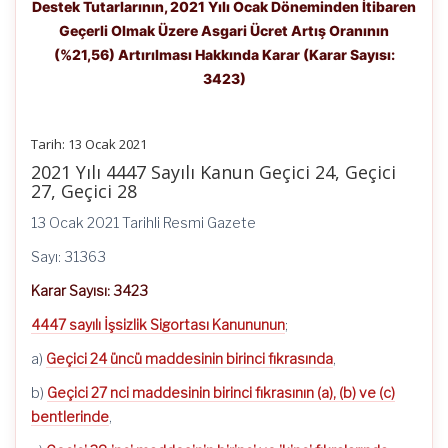
Destek Tutarlarının, 2021 Yılı Ocak Döneminden İtibaren
(%21,56)
Artırılması
Geçerli Olmak Üzere Asgari Ücret Artış Oranının
Hakkında
(%21,56) Artırılması Hakkında Karar (Karar Sayısı:
Karar
3423)
(Karar
Sayısı:
3423)
için
Tarih: 13 Ocak 2021
2021 Yılı 4447 Sayılı Kanun Geçici 24, Geçici
27, Geçici 28
13 Ocak 2021 Tarihli Resmi Gazete
Sayı: 31363
Karar Sayısı: 3423
4447 sayılı İşsizlik Sigortası Kanununun
;
a)
Geçici 24 üncü maddesinin birinci fıkrasında
,
b)
Geçici 27 nci maddesinin birinci fıkrasının (a), (b) ve (c)
bentlerinde
,