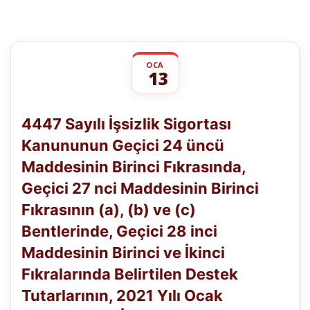
OCA
13
4447
yorumlar kapalı
Sayılı
4447 Sayılı İşsizlik Sigortası
İşsizlik
Sigortası
Kanununun Geçici 24 üncü
Kanununun
Geçici
Maddesinin Birinci Fıkrasında,
24
üncü
Geçici 27 nci Maddesinin Birinci
Maddesinin
Birinci
Fıkrasının (a), (b) ve (c)
Fıkrasında,
Bentlerinde, Geçici 28 inci
Geçici
27
Maddesinin Birinci ve İkinci
nci
Maddesinin
Fıkralarında Belirtilen Destek
Birinci
Fıkrasının
Tutarlarının, 2021 Yılı Ocak
(a),