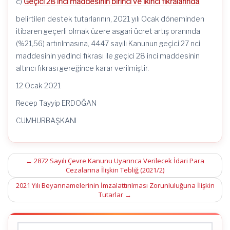
c)
Geçici 28 inci maddesinin birinci ve ikinci fıkralarında
,
belirtilen destek tutarlarının, 2021 yılı Ocak döneminden
itibaren geçerli olmak üzere asgari ücret artış oranında
(%21,56) artırılmasına, 4447 sayılı Kanunun geçici 27 nci
maddesinin yedinci fıkrası ile geçici 28 inci maddesinin
altıncı fıkrası gereğince karar verilmiştir.
12 Ocak 2021
Recep Tayyip ERDOĞAN
CUMHURBAŞKANI
Post
←
2872 Sayılı Çevre Kanunu Uyarınca Verilecek İdari Para
Cezalarına İlişkin Tebliğ (2021/2)
navigation
2021 Yılı Beyannamelerinin İmzalattırılması Zorunluluğuna İlişkin
Tutarlar
→