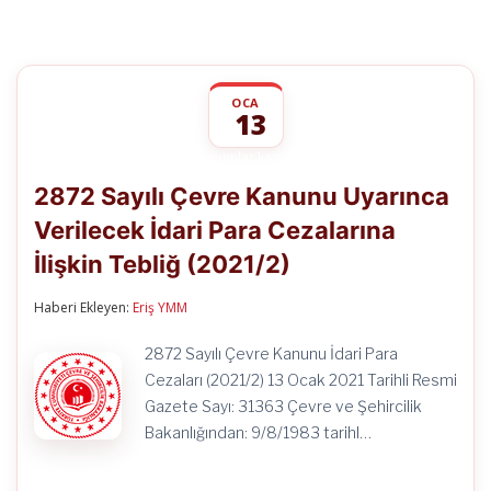
OCA
13
2872
yorumlar kapalı
Sayılı
2872 Sayılı Çevre Kanunu Uyarınca
Çevre
Kanunu
Verilecek İdari Para Cezalarına
Uyarınca
Verilecek
İlişkin Tebliğ (2021/2)
İdari
Para
Cezalarına
Haberi Ekleyen:
Eriş YMM
İlişkin
Tebliğ
2872 Sayılı Çevre Kanunu İdari Para
(2021/2)
Cezaları (2021/2) 13 Ocak 2021 Tarihli Resmi
için
Gazete Sayı: 31363 Çevre ve Şehircilik
Bakanlığından: 9/8/1983 tarihl…