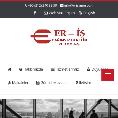
+90 (212) 240 33 39
info@erisymm.com
|
WebMail Erişim
|
English
Hakkımızda
Hizmetlerimiz
Duyurular
Makaleler
Güncel Mevzuat
İletişim