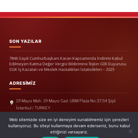
SON YAZILAR
7846 Sayılı Cumhurbaşkanı Kararı Kapsamında İndirimi Kabul
Edilmeyen Katma Değer Vergisi Bildirimine İlişkin GİB Duyurusu
SGK İş Kazaları ve Meslek Hastalıkları İstatistikleri – 2025
ADRESIMIZ
19 Mayıs Mah. 19 Mayıs Cad. UBM Plaza No:37/14 Şişli
İstanbul / TURKEY
Telefon: +90(212) 240 33 39
Web sitemizde size en iyi deneyimi sunabilmemiz için çerezleri
Telefon: +90(212) 248 19 36
kullanıyoruz. Bu siteyi kullanmaya devam ederseniz, bunu kabul
ettiğinizi varsayarız.
info@erisymm.com