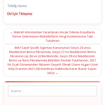
Tebliğ olunur.
Eki İçin Tıklayınız
Post
←
Matrah Artırımından Yararlanan Ancak Ödeme Koşullarını
Yerine Getirmeyen Mükelleflerin Vergi İncelemesine Tabi
navigation
Tutulması
4447 Sayılı İşsizlik Sigortası Kanununun Geçici 24 üncü
Maddesinin Birinci Fıkrasında, Geçici 27 nci Maddesinin Birinci
Fıkrasının (a), (b) ve (c) Bentlerinde, Geçici 28 inci Maddesinin
Birinci ve İkinci Fıkralarında Belirtilen Destek Tutarlarının, 2021
Yılı Ocak Döneminden İtibaren Geçerli Olmak Üzere Asgari Ücret
Artış Oranının (%21,56) Artırılması Hakkında Karar (Karar Sayısı:
3423)
→