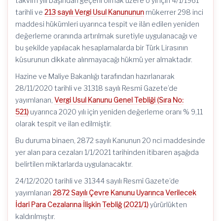
takvim yılı başından geçerli olmak üzere o yıl için 4/1/1961
tarihli ve
213 sayılı Vergi Usul Kanununun
mükerrer 298 inci
maddesi hükümleri uyarınca tespit ve ilân edilen yeniden
değerleme oranında artırılmak suretiyle uygulanacağı ve
bu şekilde yapılacak hesaplamalarda bir Türk Lirasının
küsurunun dikkate alınmayacağı hükmü yer almaktadır.
Hazine ve Maliye Bakanlığı tarafından hazırlanarak
28/11/2020 tarihli ve 31318 sayılı Resmî Gazete’de
yayımlanan,
Vergi Usul Kanunu Genel Tebliği (Sıra No:
521)
uyarınca 2020 yılı için yeniden değerleme oranı % 9,11
olarak tespit ve ilan edilmiştir.
Bu duruma binaen, 2872 sayılı Kanunun 20 nci maddesinde
yer alan para cezaları 1/1/2021 tarihinden itibaren aşağıda
belirtilen miktarlarda uygulanacaktır.
24/12/2020 tarihli ve 31344 sayılı Resmî Gazete’de
yayımlanan
2872 Sayılı Çevre Kanunu Uyarınca Verilecek
İdari Para Cezalarına İlişkin Tebliğ (2021/1)
yürürlükten
kaldırılmıştır.