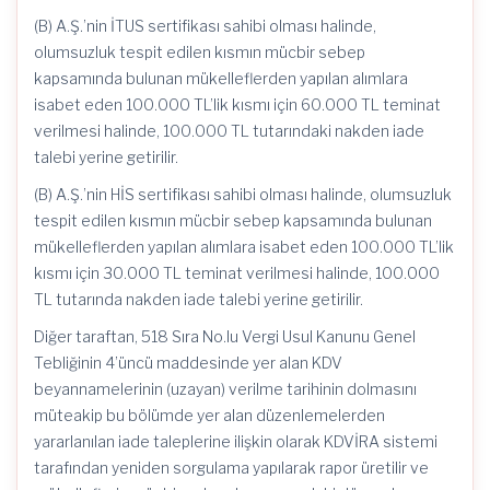
(B) A.Ş.’nin İTUS sertifikası sahibi olması halinde,
olumsuzluk tespit edilen kısmın mücbir sebep
kapsamında bulunan mükelleflerden yapılan alımlara
isabet eden 100.000 TL’lik kısmı için 60.000 TL teminat
verilmesi halinde, 100.000 TL tutarındaki nakden iade
talebi yerine getirilir.
(B) A.Ş.’nin HİS sertifikası sahibi olması halinde, olumsuzluk
tespit edilen kısmın mücbir sebep kapsamında bulunan
mükelleflerden yapılan alımlara isabet eden 100.000 TL’lik
kısmı için 30.000 TL teminat verilmesi halinde, 100.000
TL tutarında nakden iade talebi yerine getirilir.
Diğer taraftan, 518 Sıra No.lu Vergi Usul Kanunu Genel
Tebliğinin 4’üncü maddesinde yer alan KDV
beyannamelerinin (uzayan) verilme tarihinin dolmasını
müteakip bu bölümde yer alan düzenlemelerden
yararlanılan iade taleplerine ilişkin olarak KDVİRA sistemi
tarafından yeniden sorgulama yapılarak rapor üretilir ve