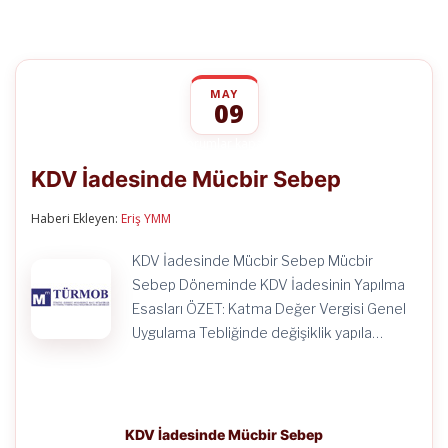
MAY
09
KDV
yorumlar kapalı
İadesinde
KDV İadesinde Mücbir Sebep
Mücbir
Sebep
için
Haberi Ekleyen:
Eriş YMM
KDV İadesinde Mücbir Sebep Mücbir
Sebep Döneminde KDV İadesinin Yapılma
Esasları ÖZET: Katma Değer Vergisi Genel
Uygulama Tebliğinde değişiklik yapıla…
KDV İadesinde Mücbir Sebep