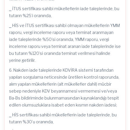
⎯ İTUS sertifikası sahibi mükelleflerin iade taleplerinde, bu
tutarın %25’i oranında,
⎯ HİS ve İTUS sertifikası sahibi olmayan mükelleflerin YMM
raporu, vergi inceleme raporu veya teminat aranmayan
iade taleplerinde %50’si oranında, YMM raporu, vergi
inceleme raporu veya teminat aranan iade taleplerinde ise
bu tutarın %120’si oranında teminat verilmesi halinde
yerine getirilir.
6. Nakden iade taleplerinde KDVİRA sistemi tarafından
yapılan sorgulama neticesinde üretilen kontrol raporunda,
alım yapılan mükelleflerin (alt mükellefler dahil) mücbir
sebep nedeniyle KDV beyannamesi vermemesi ve/veya
Ba-Bs bildiriminde bulunmamasından kaynaklandığı tespit
edilen olumsuzluklara isabet eden kısmın nakden iadesi;
⎯ HİS sertifikası sahibi mükelleflerin iade taleplerinde, bu
tutarın %30’u oranında,