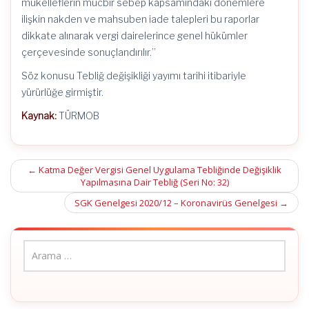
mükelleflerin mücbir sebep kapsamındaki dönemlere
ilişkin nakden ve mahsuben iade talepleri bu raporlar
dikkate alınarak vergi dairelerince genel hükümler
çerçevesinde sonuçlandırılır.”
Söz konusu Tebliğ değişikliği yayımı tarihi itibariyle
yürürlüğe girmiştir.
Kaynak:
TÜRMOB
Post
←
Katma Değer Vergisi Genel Uygulama Tebliğinde Değişiklik
Yapılmasına Dair Tebliğ (Seri No: 32)
navigation
SGK Genelgesi 2020/12 – Koronavirüs Genelgesi
→