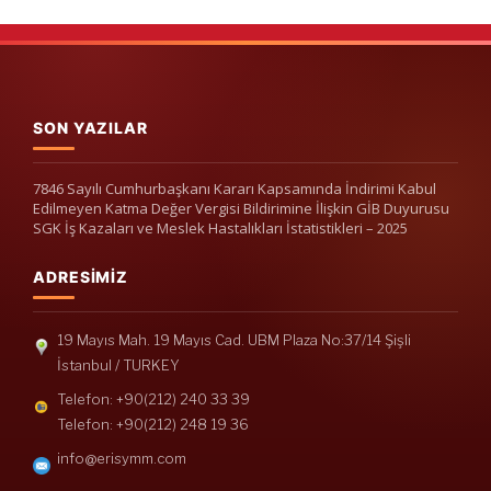
SON YAZILAR
7846 Sayılı Cumhurbaşkanı Kararı Kapsamında İndirimi Kabul
Edilmeyen Katma Değer Vergisi Bildirimine İlişkin GİB Duyurusu
SGK İş Kazaları ve Meslek Hastalıkları İstatistikleri – 2025
ADRESIMIZ
19 Mayıs Mah. 19 Mayıs Cad. UBM Plaza No:37/14 Şişli
İstanbul / TURKEY
Telefon: +90(212) 240 33 39
Telefon: +90(212) 248 19 36
info@erisymm.com