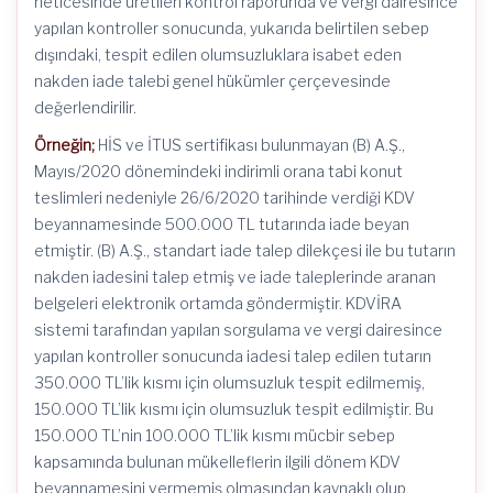
neticesinde üretilen kontrol raporunda ve vergi dairesince
yapılan kontroller sonucunda, yukarıda belirtilen sebep
dışındaki, tespit edilen olumsuzluklara isabet eden
nakden iade talebi genel hükümler çerçevesinde
değerlendirilir.
Örneğin;
HİS ve İTUS sertifikası bulunmayan (B) A.Ş.,
Mayıs/2020 dönemindeki indirimli orana tabi konut
teslimleri nedeniyle 26/6/2020 tarihinde verdiği KDV
beyannamesinde 500.000 TL tutarında iade beyan
etmiştir. (B) A.Ş., standart iade talep dilekçesi ile bu tutarın
nakden iadesini talep etmiş ve iade taleplerinde aranan
belgeleri elektronik ortamda göndermiştir. KDVİRA
sistemi tarafından yapılan sorgulama ve vergi dairesince
yapılan kontroller sonucunda iadesi talep edilen tutarın
350.000 TL’lik kısmı için olumsuzluk tespit edilmemiş,
150.000 TL’lik kısmı için olumsuzluk tespit edilmiştir. Bu
150.000 TL’nin 100.000 TL’lik kısmı mücbir sebep
kapsamında bulunan mükelleflerin ilgili dönem KDV
beyannamesini vermemiş olmasından kaynaklı olup,