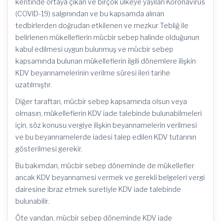
kentinde ortaya çıkan ve birçok ülkeye yayılan Koronavirüs
(COVID-19) salgınından ve bu kapsamda alınan
tedbirlerden doğrudan etkilenen ve mezkur Tebliğ ile
belirlenen mükelleflerin mücbir sebep halinde olduğunun
kabul edilmesi uygun bulunmuş ve mücbir sebep
kapsamında bulunan mükelleflerin ilgili dönemlere ilişkin
KDV beyannamelerinin verilme süresi ileri tarihe
uzatılmıştır.
Diğer taraftan, mücbir sebep kapsamında olsun veya
olmasın, mükelleflerin KDV iade talebinde bulunabilmeleri
için, söz konusu vergiye ilişkin beyannamelerin verilmesi
ve bu beyannamelerde iadesi talep edilen KDV tutarının
gösterilmesi gerekir.
Bu bakımdan, mücbir sebep döneminde de mükellefler
ancak KDV beyannamesi vermek ve gerekli belgeleri vergi
dairesine ibraz etmek suretiyle KDV iade talebinde
bulunabilir.
Öte yandan, mücbir sebep döneminde KDV iade