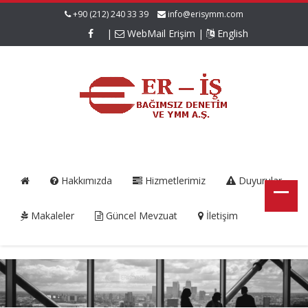
+90 (212) 240 33 39
info@erisymm.com
|
WebMail Erişim
|
English
Hakkımızda
Hizmetlerimiz
Duyurular
Makaleler
Güncel Mevzuat
İletişim