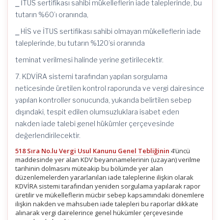
⎯ İTUS sertifikası sahibi mükelleflerin iade taleplerinde, bu
tutarın %60’ı oranında,
⎯ HİS ve İTUS sertifikası sahibi olmayan mükelleflerin iade
taleplerinde, bu tutarın %120’si oranında
teminat verilmesi halinde yerine getirilecektir.
7. KDVİRA sistemi tarafından yapılan sorgulama
neticesinde üretilen kontrol raporunda ve vergi dairesince
yapılan kontroller sonucunda, yukarıda belirtilen sebep
dışındaki, tespit edilen olumsuzluklara isabet eden
nakden iade talebi genel hükümler çerçevesinde
değerlendirilecektir.
518 Sıra No.lu Vergi Usul Kanunu Genel Tebliğinin
4’üncü
maddesinde yer alan KDV beyannamelerinin (uzayan) verilme
tarihinin dolmasını müteakip bu bölümde yer alan
düzenlemelerden yararlanılan iade taleplerine ilişkin olarak
KDVİRA sistemi tarafından yeniden sorgulama yapılarak rapor
üretilir ve mükelleflerin mücbir sebep kapsamındaki dönemlere
ilişkin nakden ve mahsuben iade talepleri bu raporlar dikkate
alınarak vergi dairelerince genel hükümler çerçevesinde