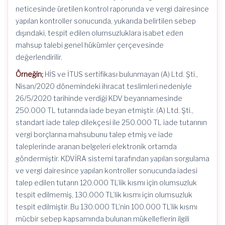
neticesinde üretilen kontrol raporunda ve vergi dairesince
yapılan kontroller sonucunda, yukarıda belirtilen sebep
dışındaki, tespit edilen olumsuzluklara isabet eden
mahsup talebi genel hükümler çerçevesinde
değerlendirilir.
Örneğin;
HİS ve İTUS sertifikası bulunmayan (A) Ltd. Şti.,
Nisan/2020 dönemindeki ihracat teslimleri nedeniyle
26/5/2020 tarihinde verdiği KDV beyannamesinde
250.000 TL tutarında iade beyan etmiştir. (A) Ltd. Şti.,
standart iade talep dilekçesi ile 250.000 TL iade tutarının
vergi borçlarına mahsubunu talep etmiş ve iade
taleplerinde aranan belgeleri elektronik ortamda
göndermiştir. KDVİRA sistemi tarafından yapılan sorgulama
ve vergi dairesince yapılan kontroller sonucunda iadesi
talep edilen tutarın 120.000 TL’lik kısmı için olumsuzluk
tespit edilmemiş, 130.000 TL’lik kısmı için olumsuzluk
tespit edilmiştir. Bu 130.000 TL’nin 100.000 TL’lik kısmı
mücbir sebep kapsamında bulunan mükelleflerin ilgili