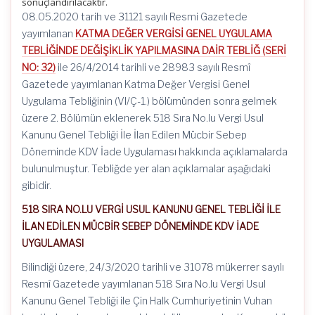
sonuçlandırılacaktır.
08.05.2020 tarih ve 31121 sayılı Resmi Gazetede
yayımlanan
KATMA DEĞER VERGİSİ GENEL UYGULAMA
TEBLİĞİNDE DEĞİŞİKLİK YAPILMASINA DAİR TEBLİĞ (SERİ
NO: 32)
ile 26/4/2014 tarihli ve 28983 sayılı Resmî
Gazetede yayımlanan Katma Değer Vergisi Genel
Uygulama Tebliğinin (VI/Ç-1.) bölümünden sonra gelmek
üzere 2. Bölümün eklenerek 518 Sıra No.lu Vergi Usul
Kanunu Genel Tebliği İle İlan Edilen Mücbir Sebep
Döneminde KDV İade Uygulaması hakkında açıklamalarda
bulunulmuştur. Tebliğde yer alan açıklamalar aşağıdaki
gibidir.
518 SIRA NO.LU VERGİ USUL KANUNU GENEL TEBLİĞİ İLE
İLAN EDİLEN MÜCBİR SEBEP DÖNEMİNDE KDV İADE
UYGULAMASI
Bilindiği üzere, 24/3/2020 tarihli ve 31078 mükerrer sayılı
Resmî Gazetede yayımlanan 518 Sıra No.lu Vergi Usul
Kanunu Genel Tebliği ile Çin Halk Cumhuriyetinin Vuhan