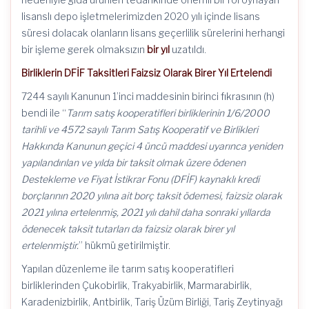
lisanslı depo işletmelerimizden 2020 yılı içinde lisans
süresi dolacak olanların lisans geçerlilik sürelerini herhangi
bir işleme gerek olmaksızın
bir yıl
uzatıldı.
Birliklerin DFİF Taksitleri Faizsiz Olarak Birer Yıl Ertelendi
7244 sayılı Kanunun 1’inci maddesinin birinci fıkrasının (h)
bendi ile “
Tarım satış kooperatifleri birliklerinin 1/6/2000
tarihli ve 4572 sayılı Tarım Satış Kooperatif ve Birlikleri
Hakkında Kanunun geçici 4 üncü maddesi uyarınca yeniden
yapılandırılan ve yılda bir taksit olmak üzere ödenen
Destekleme ve Fiyat İstikrar Fonu (DFİF) kaynaklı kredi
borçlarının 2020 yılına ait borç taksit ödemesi, faizsiz olarak
2021 yılına ertelenmiş, 2021 yılı dahil daha sonraki yıllarda
ödenecek taksit tutarları da faizsiz olarak birer yıl
ertelenmiştir.
” hükmü getirilmiştir.
Yapılan düzenleme ile tarım satış kooperatifleri
birliklerinden Çukobirlik, Trakyabirlik, Marmarabirlik,
Karadenizbirlik, Antbirlik, Tariş Üzüm Birliği, Tariş Zeytinyağı