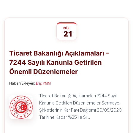
NIS
21
Ticaret
yorumlar kapalı
Bakanlığı
Ticaret Bakanlığı Açıklamaları –
Açıklamaları
–
7244 Sayılı Kanunla Getirilen
7244
Sayılı
Önemli Düzenlemeler
Kanunla
Getirilen
Önemli
Haberi Ekleyen:
Eriş YMM
Düzenlemeler
için
Ticaret Bakanlığı Açıklamaları 7244 Sayılı
Kanunla Getirilen Düzenlemeler Sermaye
Şirketlerinin Kar Payı Dağıtımı 30/09/2020
Tarihine Kadar %25 ile Sı…