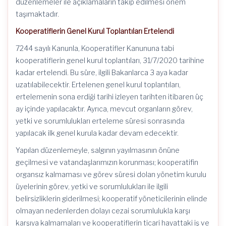
düzenlemeler ile açıklamaların takip edilmesi önem
taşımaktadır.
Kooperatiflerin Genel Kurul Toplantıları Ertelendi
7244 sayılı Kanunla, Kooperatifler Kanununa tabi
kooperatiflerin genel kurul toplantıları, 31/7/2020 tarihine
kadar ertelendi. Bu süre, ilgili Bakanlarca 3 aya kadar
uzatılabilecektir. Ertelenen genel kurul toplantıları,
ertelemenin sona erdiği tarihi izleyen tarihten itibaren üç
ay içinde yapılacaktır. Ayrıca, mevcut organların görev,
yetki ve sorumlulukları erteleme süresi sonrasında
yapılacak ilk genel kurula kadar devam edecektir.
Yapılan düzenlemeyle, salgının yayılmasının önüne
geçilmesi ve vatandaşlarımızın korunması; kooperatifin
organsız kalmaması ve görev süresi dolan yönetim kurulu
üyelerinin görev, yetki ve sorumlulukları ile ilgili
belirsizliklerin giderilmesi; kooperatif yöneticilerinin elinde
olmayan nedenlerden dolayı cezai sorumlulukla karşı
karşıya kalmamaları ve kooperatiflerin ticari hayattaki iş ve