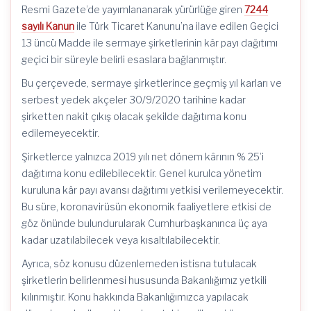
Resmi Gazete’de yayımlananarak yürürlüğe giren
7244
sayılı Kanun
ile Türk Ticaret Kanunu’na ilave edilen Geçici
13 üncü Madde ile sermaye şirketlerinin kâr payı dağıtımı
geçici bir süreyle belirli esaslara bağlanmıştır.
Bu çerçevede, sermaye şirketlerince geçmiş yıl karları ve
serbest yedek akçeler 30/9/2020 tarihine kadar
şirketten nakit çıkış olacak şekilde dağıtıma konu
edilemeyecektir.
Şirketlerce yalnızca 2019 yılı net dönem kârının % 25’i
dağıtıma konu edilebilecektir. Genel kurulca yönetim
kuruluna kâr payı avansı dağıtımı yetkisi verilemeyecektir.
Bu süre, koronavirüsün ekonomik faaliyetlere etkisi de
göz önünde bulundurularak Cumhurbaşkanınca üç aya
kadar uzatılabilecek veya kısaltılabilecektir.
Ayrıca, söz konusu düzenlemeden istisna tutulacak
şirketlerin belirlenmesi hususunda Bakanlığımız yetkili
kılınmıştır. Konu hakkında Bakanlığımızca yapılacak