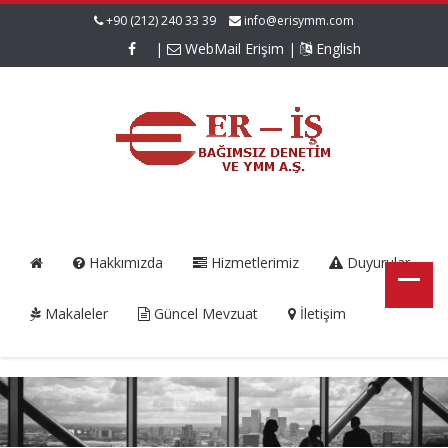
+90 (212) 240 33 39
info@erisymm.com
|
WebMail Erişim
|
English
Hakkımızda
Hizmetlerimiz
Duyurular
Makaleler
Güncel Mevzuat
İletişim