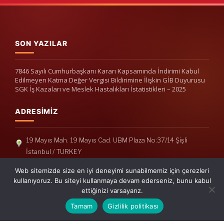
SON YAZILAR
7846 Sayılı Cumhurbaşkanı Kararı Kapsamında İndirimi Kabul
Edilmeyen Katma Değer Vergisi Bildirimine İlişkin GİB Duyurusu
SGK İş Kazaları ve Meslek Hastalıkları İstatistikleri – 2025
ADRESIMIZ
19 Mayıs Mah. 19 Mayıs Cad. UBM Plaza No:37/14 Şişli
İstanbul / TURKEY
Telefon: +90(212) 240 33 39
Web sitemizde size en iyi deneyimi sunabilmemiz için çerezleri
Telefon: +90(212) 248 19 36
kullanıyoruz. Bu siteyi kullanmaya devam ederseniz, bunu kabul
ettiğinizi varsayarız.
info@erisymm.com
Tamam
Gizlilik politikası