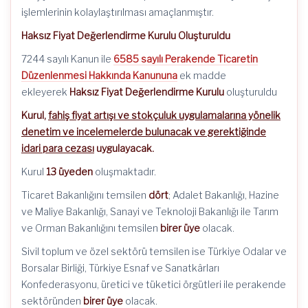
işlemlerinin kolaylaştırılması amaçlanmıştır.
Haksız Fiyat Değerlendirme Kurulu Oluşturuldu
7244 sayılı Kanun ile
6585 sayılı Perakende Ticaretin
Düzenlenmesi Hakkında Kanununa
ek madde
ekleyerek
Haksız Fiyat Değerlendirme Kurulu
oluşturuldu
Kurul,
fahiş fiyat artışı ve stokçuluk uygulamalarına yönelik
denetim ve incelemelerde bulunacak ve gerektiğinde
idari para cezası
uygulayacak.
Kurul
13 üyeden
oluşmaktadır.
Ticaret Bakanlığını temsilen
dört
; Adalet Bakanlığı, Hazine
ve Maliye Bakanlığı, Sanayi ve Teknoloji Bakanlığı ile Tarım
ve Orman Bakanlığını temsilen
birer üye
olacak.
Sivil toplum ve özel sektörü temsilen ise Türkiye Odalar ve
Borsalar Birliği, Türkiye Esnaf ve Sanatkârları
Konfederasyonu, üretici ve tüketici örgütleri ile perakende
sektöründen
birer üye
olacak.