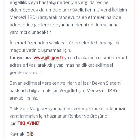
engellilik veya hastalığı nedeniyle vergi dairesine
gidemeyecek durumda olan mükelleflerimiz Vergi İletişim
Merkezi-189’u arayarak randevu talep etmeleri halinde,
adreslerine gidilerek beyannamelerini doldurmalarına
yardımcı olunacaktır.
İnternet üzerinden yapılacak ödemelerde herhangi bir
mağduriyetin oluşmaması için,
tarayıcınıza
www.gib.gov.tr
ya da bankaların resmi internet
adresleri yazılarak giriş yapılmasına dikkat edilmesi
gerekmektedir.
Beyan edilmesi gereken gelirler ve Hazır Beyan Sistemi
hakkında bilgi almak için Vergi İletişim Merkezi – 189’u
arayabilirsiniz.
Yıllık Gelir Vergisi Beyannamesi verecek mükelleflerimizin
yararlanmaları için hazırlanan Rehber ve Broşürler
için
TIKLAYINIZ
Kaynak:
GİB