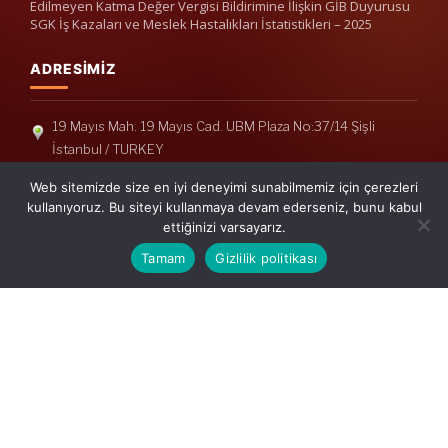
Edilmeyen Katma Değer Vergisi Bildirimine İlişkin GİB Duyurusu
SGK İş Kazaları ve Meslek Hastalıkları İstatistikleri – 2025
ADRESIMIZ
19 Mayıs Mah. 19 Mayıs Cad. UBM Plaza No:37/14 Şişli
İstanbul / TURKEY
Telefon: +90(212) 240 33 39
Web sitemizde size en iyi deneyimi sunabilmemiz için çerezleri
Telefon: +90(212) 248 19 36
kullanıyoruz. Bu siteyi kullanmaya devam ederseniz, bunu kabul
ettiğinizi varsayarız.
info@erisymm.com
Tamam
Gizlilik politikası
PRATIK MENÜ
Ana Sayfa
Hakkımızda
Hizmetlerimiz
Güncel Mevzuat
İletişim