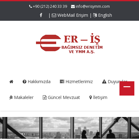
+90 (212) 240 33 39
info@erisymm.com
|
WebMail Erişim
|
English
Hakkımızda
Hizmetlerimiz
Duyurular
Makaleler
Güncel Mevzuat
İletişim