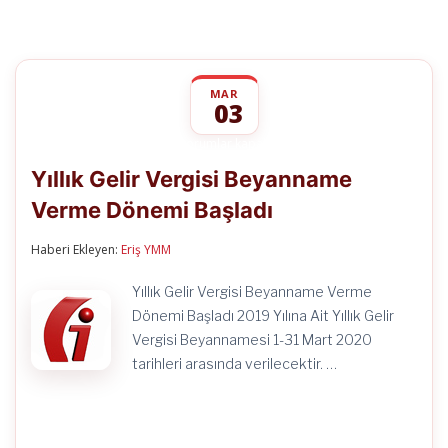
MAR
03
Yıllık
yorumlar kapalı
Gelir
Yıllık Gelir Vergisi Beyanname
Vergisi
Beyanname
Verme Dönemi Başladı
Verme
Dönemi
Başladı
Haberi Ekleyen:
Eriş YMM
için
Yıllık Gelir Vergisi Beyanname Verme
Dönemi Başladı 2019 Yılına Ait Yıllık Gelir
Vergisi Beyannamesi 1-31 Mart 2020
tarihleri arasında verilecektir. …