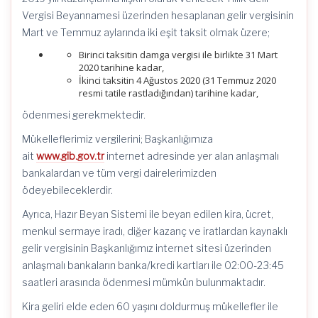
Vergisi Beyannamesi üzerinden hesaplanan gelir vergisinin
Mart ve Temmuz aylarında iki eşit taksit olmak üzere;
Birinci taksitin damga vergisi ile birlikte 31 Mart
2020 tarihine kadar,
İkinci taksitin 4 Ağustos 2020 (31 Temmuz 2020
resmi tatile rastladığından) tarihine kadar,
ödenmesi gerekmektedir.
Mükelleflerimiz vergilerini; Başkanlığımıza
ait
www.gib.gov.tr
internet adresinde yer alan anlaşmalı
bankalardan ve tüm vergi dairelerimizden
ödeyebileceklerdir.
Ayrıca, Hazır Beyan Sistemi ile beyan edilen kira, ücret,
menkul sermaye iradı, diğer kazanç ve iratlardan kaynaklı
gelir vergisinin Başkanlığımız internet sitesi üzerinden
anlaşmalı bankaların banka/kredi kartları ile 02:00-23:45
saatleri arasında ödenmesi mümkün bulunmaktadır.
Kira geliri elde eden 60 yaşını doldurmuş mükellefler ile