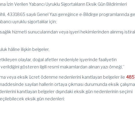
na İzin Verilen Yabancı Uyruklu Sigortalıların Eksik Gün Bildirimleri
rihli, 4331865 sayılı Genel Yazı gereğince e-Bildirge programlarında ge
ancı uyruklu sigortalılar için;
sağlık hizmeti sunucularından veya işyeri hekimlerinden alınmış istira
luk hâline ilişkin belgeler,
etkileyen olaylar, doğal afetler nedeniyle işyerinde faaliyetin
erildiğini gösteren ilgili resmî makamlardan alınan yazı örneği,”
lışma veya eksik ücret ödenme nedenlerini kanıtlayan belgeler ile
485
addesinde sayılan hallerin ortaya çıkması durumunda eksik çalışm
nlerini kanıtlayan belgeler dışındaki eksik gün nedenlerinin seçimi
seçilebilecek eksik gün nedenleri: