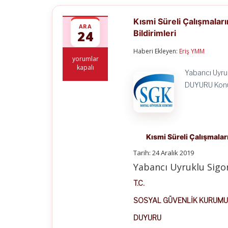
Kısmi Süreli Çalışmaları
ARA
24
Bildirimleri
Haberi Ekleyen:
Eriş YMM
Kısmi
yorumlar
Süreli
kapalı
Yabancı Uyru
Çalışmalarına
İzin
DUYURU Konu:
Verilen
Yabancı
Uyruklu
Sigortalıların
Eksik
Gün
Kısmi Süreli Çalışmaları
Bildirimleri
Tarih: 24 Aralık 2019
için
Yabancı Uyruklu Sigort
T.C.
SOSYAL GÜVENLİK KURUM
DUYURU