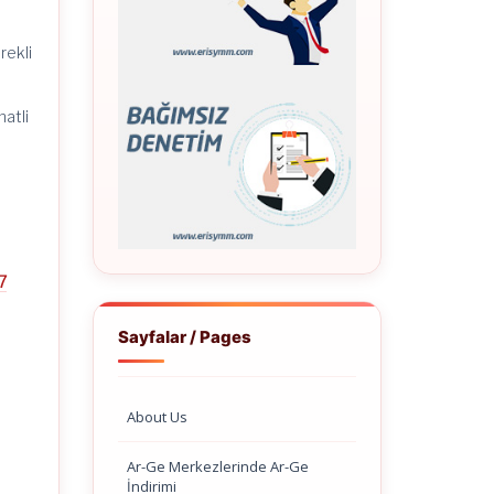
rekli
hatli
7
a
Sayfalar / Pages
About Us
Ar-Ge Merkezlerinde Ar-Ge
İndirimi