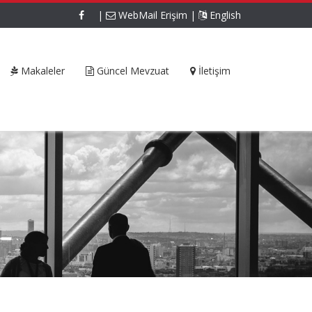
|
WebMail Erişim
|
English
Makaleler
Güncel Mevzuat
İletişim