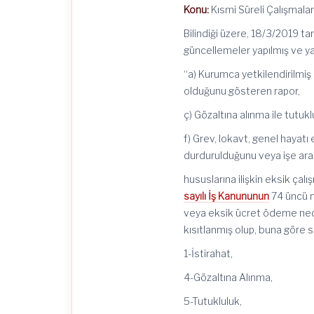
Konu:
Kısmi Süreli Çalışmaları
Bilindiği üzere, 18/3/2019 ta
güncellemeler yapılmış ve yab
“a) Kurumca yetkilendirilmiş 
olduğunu gösteren rapor,
ç) Gözaltına alınma ile tutuklu
f) Grev, lokavt, genel hayatı 
durdurulduğunu veya işe ara v
hususlarına ilişkin eksik ça
sayılı İş Kanununun
74 üncü m
veya eksik ücret ödeme nede
kısıtlanmış olup, buna göre 
1-İstirahat,
4-Gözaltına Alınma,
5-Tutukluluk,