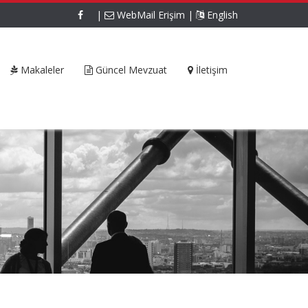
|
WebMail Erişim
|
English
Makaleler
Güncel Mevzuat
İletişim