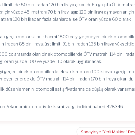
üst limiti de 80 bin liradan 120 bin liraya çıkarıldı. Bu grupta ÖTV matra
 için yüzde 45, matrahı 70 bin lirayı aşıp 120 bin lirayı aşmayanlar için
atrahı 120 bin liradan fazla olanlarda ise ÖTV oranı yüzde 60 olarak
atı geçip motor silindir hacmi 1800 cc’yi geçmeyen binek otomobiller
n liradan 85 bin liraya, üst limiti 91 bin liradan 135 bin liraya yükseltildi
000 cc arasında olan binek otomobillerde ÖTV matrahı 114 bin lirada
vergi oranı yüzde 100 ve yüzde 110 olarak uygulanacak.
yi geçen binek otomobillerde elektrik motoru 100 kilovatı geçip mo
meyenlerlerde de ÖTV matrahı 114 bin liradan 170 bin liraya çıkarıldı.
lik düzenlemenin, otomobil satış fiyatlarına da düşüş olarak yansıma
com/ekonomi/otomotivde-kismi-vergi-indirimi-haberi-428346
Sanayiciye “Yerli Makine” De