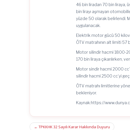
46 bin liradan 70 bin liraya, 
bin lirayı aşmayan otomobiller
yüzde 50 olarak belirlendi. M
uygulanacak.
Elektrik motor gücü 50 kilov
ÖTV matrahının alt limiti 57 bi
Motor silindir hacmi 1800-2
170 bin liraya çıkarılırken, 
Motor sindir hacmi 2000 cc’
silindir hacmi 2500 cc’yi geç
ÖTV matrahı limitlerine yöne
bekleniyor.
Kaynak:https://www.dunya.
Post
←
TPKKHK 32 Sayılı Karar Hakkında Duyuru