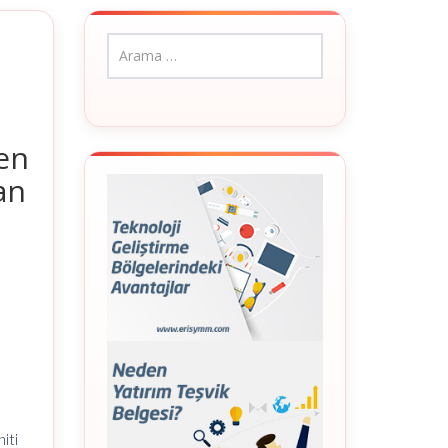
len
an
iti