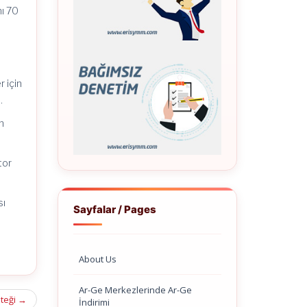
hı 70
 için
.
n
tor
sı
Sayfalar / Pages
About Us
Ar-Ge Merkezlerinde Ar-Ge
steği
→
İndirimi