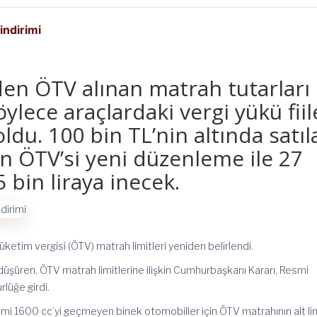
indirimi
en ÖTV alınan matrah tutarları
öylece araçlardaki vergi yükü fii
du. 100 bin TL’nin altında satıl
n ÖTV’si yeni düzenleme ile 27
5 bin liraya inecek.
etim vergisi (ÖTV) matrah limitleri yeniden belirlendi.
üşüren, ÖTV matrah limitlerine ilişkin Cumhurbaşkanı Kararı, Resmi
lüğe girdi.
cmi 1600 cc’yi geçmeyen binek otomobiller için ÖTV matrahının alt lim