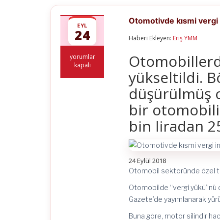
Otomotivde kısmi vergi 
EYL
24
Haberi Ekleyen:
Eriş YMM
Otomobillerd
Otomotivde
yorumlar
kısmi
kapalı
yükseltildi. B
vergi
indirimi
düşürülmüş ol
için
bir otomobili
bin liradan 2
24 Eylül 2018
Otomobil sektöründe özel tük
Otomobilde “vergi yükü”nü d
Gazete’de yayımlanarak yürür
Buna göre, motor silindir ha