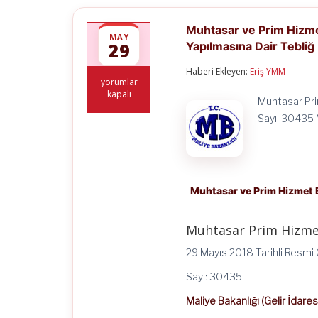
Muhtasar ve Prim Hizmet
MAY
29
Yapılmasına Dair Tebliğ
Haberi Ekleyen:
Eriş YMM
Muhtasar
yorumlar
ve
kapalı
Muhtasar Pri
Prim
Hizmet
Sayı: 30435 M
Beyannamesi
Genel
Tebliği
(Sıra
No:
1)’nde
Muhtasar ve Prim Hizmet B
Değişiklik
Yapılmasına
Dair
Muhtasar Prim Hizme
Tebliğ
(Sıra
29 Mayıs 2018 Tarihli Resmi
No:4)
için
Sayı: 30435
Maliye Bakanlığı (Gelir İdares