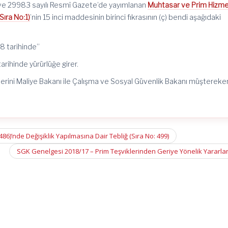
i ve 29983 sayılı Resmî Gazete’de yayımlanan
Muhtasar ve Prim Hizm
ıra No:1)
’
nin
15 inci maddesinin birinci fıkrasının (ç) bendi aşağıdaki
18
tarihinde”
arihinde yürürlüğe girer.
erini Maliye Bakanı ile Çalışma ve Sosyal Güvenlik Bakanı müştereke
86)’nde Değişiklik Yapılmasına Dair Tebliğ (Sıra No: 499)
SGK Genelgesi 2018/17 – Prim Teşviklerinden Geriye Yönelik Yararl