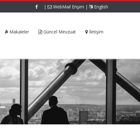
|
WebMail Erişim
|
English
Makaleler
Güncel Mevzuat
İletişim