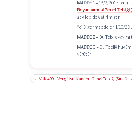
MADDE 1 –
18/2/2017
tarihl
Beyannamesi Genel Tebliği (S
şekilde değiştirilmiştir.
“ç) Diğer maddeleri
1/10/20
MADDE 2 –
Bu Tebliğ yayımı t
MADDE 3 –
Bu Tebliğ hüküml
yürütür.
Post
←
VUK 499 – Vergi Usul Kanunu Genel Tebliği (Sıra No: 4
navigation