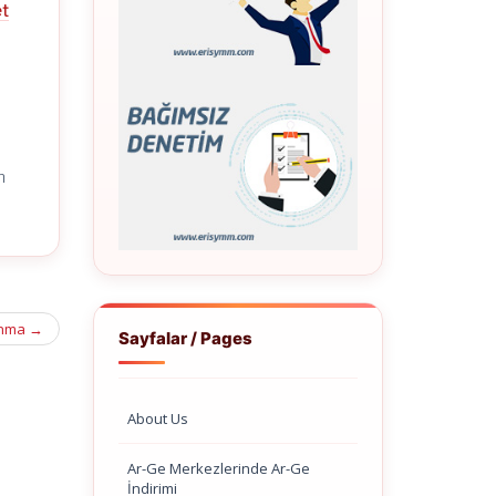
et
n
anma
→
Sayfalar / Pages
About Us
Ar-Ge Merkezlerinde Ar-Ge
İndirimi