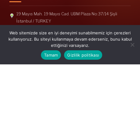
19 Mayıs Mah. 19 Mayıs Cad. UBM Plaza No:37/14 Şişli
İstanbul / TURKEY
Telefon: +90(212) 240 33 39
Web sitemizde size en iyi deneyimi sunabilmemiz için çerezleri
Telefon: +90(212) 248 19 36
kullanıyoruz. Bu siteyi kullanmaya devam ederseniz, bunu kabul
ettiğinizi varsayarız.
info@erisymm.com
Tamam
Gizlilik politikası
PRATIK MENÜ
Ana Sayfa
Hakkımızda
Hizmetlerimiz
Güncel Mevzuat
İletişim