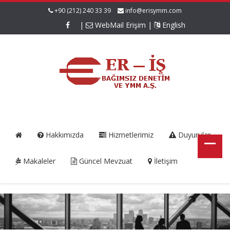
+90 (212) 240 33 39
info@erisymm.com
|
WebMail Erişim
|
English
Hakkımızda
Hizmetlerimiz
Duyurular
Makaleler
Güncel Mevzuat
İletişim