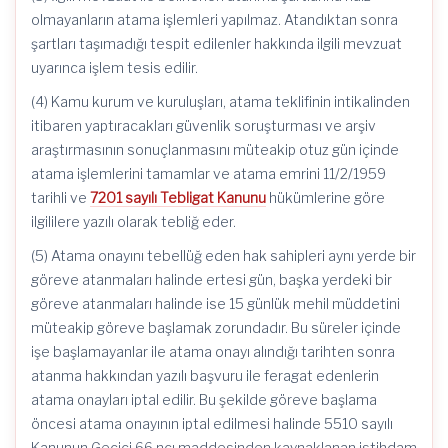
olmayanların atama işlemleri yapılmaz. Atandıktan sonra
şartları taşımadığı tespit edilenler hakkında ilgili mevzuat
uyarınca işlem tesis edilir.
(4) Kamu kurum ve kuruluşları, atama teklifinin intikalinden
itibaren yaptıracakları güvenlik soruşturması ve arşiv
araştırmasının sonuçlanmasını müteakip otuz gün içinde
atama işlemlerini tamamlar ve atama emrini 11/2/1959
tarihli ve
7201 sayılı Tebligat Kanunu
hükümlerine göre
ilgililere yazılı olarak tebliğ eder.
(5) Atama onayını tebellüğ eden hak sahipleri aynı yerde bir
göreve atanmaları halinde ertesi gün, başka yerdeki bir
göreve atanmaları halinde ise 15 günlük mehil müddetini
müteakip göreve başlamak zorundadır. Bu süreler içinde
işe başlamayanlar ile atama onayı alındığı tarihten sonra
atanma hakkından yazılı başvuru ile feragat edenlerin
atama onayları iptal edilir. Bu şekilde göreve başlama
öncesi atama onayının iptal edilmesi halinde 5510 sayılı
Kanunun Geçici 66 ncı maddesinden kaynaklanan istihdam