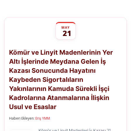
MAY
21
Kömür
yorumlar kapalı
ve
Kömür ve Linyit Madenlerinin Yer
Linyit
Madenlerinin
Altı İşlerinde Meydana Gelen İş
Yer
Altı
Kazası Sonucunda Hayatını
İşlerinde
Meydana
Kaybeden Sigortalıların
Gelen
İş
Yakınlarının Kamuda Sürekli İşçi
Kazası
Kadrolarına Atanmalarına İlişkin
Sonucunda
Hayatını
Usul ve Esaslar
Kaybeden
Sigortalıların
Yakınlarının
Haberi Ekleyen:
Eriş YMM
Kamuda
Sürekli
Kömür ve Linyit Madenleri İş Kazası 21