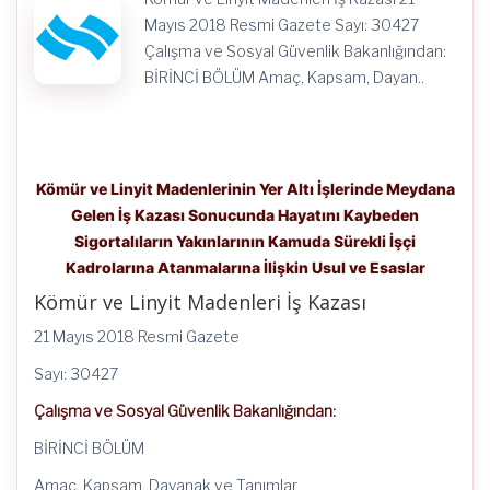
İşçi
Kadrolarına
Mayıs 2018 Resmi Gazete Sayı: 30427
Atanmalarına
Çalışma ve Sosyal Güvenlik Bakanlığından:
İlişkin
Usul
BİRİNCİ BÖLÜM Amaç, Kapsam, Dayan..
ve
Esaslar
için
Kömür ve Linyit Madenlerinin Yer Altı İşlerinde Meydana
Gelen İş Kazası Sonucunda Hayatını Kaybeden
Sigortalıların Yakınlarının Kamuda Sürekli İşçi
Kadrolarına Atanmalarına İlişkin Usul ve Esaslar
Kömür ve Linyit Madenleri İş Kazası
21 Mayıs 2018 Resmi Gazete
Sayı: 30427
Çalışma ve Sosyal Güvenlik Bakanlığından:
BİRİNCİ BÖLÜM
Amaç, Kapsam, Dayanak ve Tanımlar