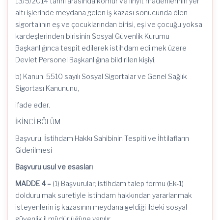
13/5/2014 tarihi arasında kömür ve linyit madenlerinin yer
altı işlerinde meydana gelen iş kazası sonucunda ölen
sigortalının eş ve çocuklarından birisi, eşi ve çocuğu yoksa
kardeşlerinden birisinin Sosyal Güvenlik Kurumu
Başkanlığınca tespit edilerek istihdam edilmek üzere
Devlet Personel Başkanlığına bildirilen kişiyi,
b) Kanun: 5510 sayılı Sosyal Sigortalar ve Genel Sağlık
Sigortası Kanununu,
ifade eder.
İKİNCİ BÖLÜM
Başvuru, İstihdam Hakkı Sahibinin Tespiti ve İhtilafların
Giderilmesi
Başvuru usul ve esasları
MADDE 4 –
(1) Başvurular; istihdam talep formu (Ek-1)
doldurulmak suretiyle istihdam hakkından yararlanmak
isteyenlerin iş kazasının meydana geldiği ildeki sosyal
güvenlik il müdürlüğüne yapılır.