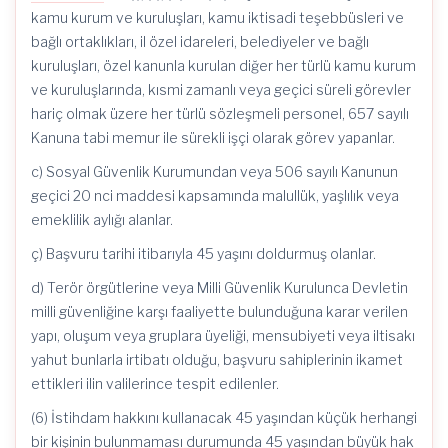
kamu kurum ve kuruluşları, kamu iktisadi teşebbüsleri ve
bağlı ortaklıkları, il özel idareleri, belediyeler ve bağlı
kuruluşları, özel kanunla kurulan diğer her türlü kamu kurum
ve kuruluşlarında, kısmi zamanlı veya geçici süreli görevler
hariç olmak üzere her türlü sözleşmeli personel, 657 sayılı
Kanuna tabi memur ile sürekli işçi olarak görev yapanlar.
c) Sosyal Güvenlik Kurumundan veya 506 sayılı Kanunun
geçici 20 nci maddesi kapsamında malullük, yaşlılık veya
emeklilik aylığı alanlar.
ç) Başvuru tarihi itibarıyla 45 yaşını doldurmuş olanlar.
d) Terör örgütlerine veya Milli Güvenlik Kurulunca Devletin
milli güvenliğine karşı faaliyette bulunduğuna karar verilen
yapı, oluşum veya gruplara üyeliği, mensubiyeti veya iltisakı
yahut bunlarla irtibatı olduğu, başvuru sahiplerinin ikamet
ettikleri ilin valilerince tespit edilenler.
(6) İstihdam hakkını kullanacak 45 yaşından küçük herhangi
bir kişinin bulunmaması durumunda 45 yaşından büyük hak