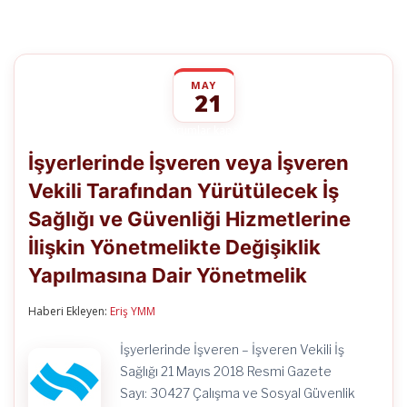
MAY
21
İşyerlerinde
yorumlar kapalı
İşveren
İşyerlerinde İşveren veya İşveren
veya
İşveren
Vekili Tarafından Yürütülecek İş
Vekili
Tarafından
Sağlığı ve Güvenliği Hizmetlerine
Yürütülecek
İş
İlişkin Yönetmelikte Değişiklik
Sağlığı
ve
Yapılmasına Dair Yönetmelik
Güvenliği
Hizmetlerine
Haberi Ekleyen:
Eriş YMM
İlişkin
Yönetmelikte
Değişiklik
İşyerlerinde İşveren – İşveren Vekili İş
Yapılmasına
Sağlığı 21 Mayıs 2018 Resmi Gazete
Dair
Yönetmelik
Sayı: 30427 Çalışma ve Sosyal Güvenlik