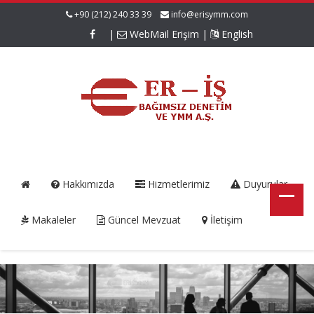
+90 (212) 240 33 39
info@erisymm.com
|
WebMail Erişim
|
English
Hakkımızda
Hizmetlerimiz
Duyurular
Makaleler
Güncel Mevzuat
İletişim