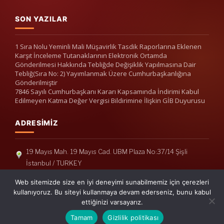
SON YAZILAR
1 Sıra Nolu Yeminli Mali Müşavirlik Tasdik Raporlarına Eklenen
Karşıt İnceleme Tutanaklarının Elektronik Ortamda
Gönderilmesi Hakkında Tebliğde Değişiklik Yapılmasına Dair
Tebliğ(Sıra No: 2) Yayımlanmak Üzere Cumhurbaşkanlığına
Gönderilmiştir
7846 Sayılı Cumhurbaşkanı Kararı Kapsamında İndirimi Kabul
Edilmeyen Katma Değer Vergisi Bildirimine İlişkin GİB Duyurusu
ADRESIMIZ
19 Mayıs Mah. 19 Mayıs Cad. UBM Plaza No:37/14 Şişli
İstanbul / TURKEY
Telefon: +90(212) 240 33 39
Web sitemizde size en iyi deneyimi sunabilmemiz için çerezleri
Telefon: +90(212) 248 19 36
kullanıyoruz. Bu siteyi kullanmaya devam ederseniz, bunu kabul
ettiğinizi varsayarız.
info@erisymm.com
Tamam
Gizlilik politikası