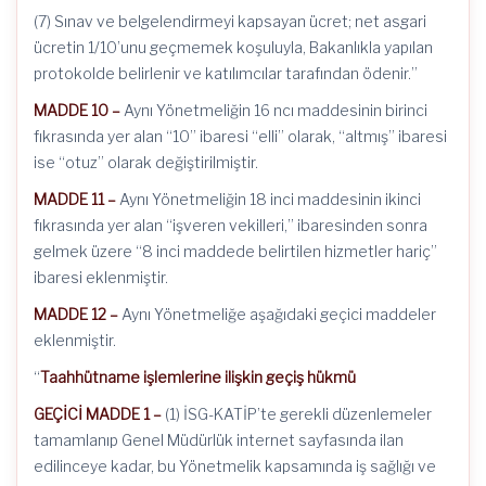
(7) Sınav ve belgelendirmeyi kapsayan ücret; net asgari
ücretin 1/10’unu geçmemek koşuluyla, Bakanlıkla yapılan
protokolde belirlenir ve katılımcılar tarafından ödenir.”
MADDE 10 –
Aynı Yönetmeliğin 16 ncı maddesinin birinci
fıkrasında yer alan “10” ibaresi “elli” olarak, “altmış” ibaresi
ise “otuz” olarak değiştirilmiştir.
MADDE 11 –
Aynı Yönetmeliğin 18 inci maddesinin ikinci
fıkrasında yer alan “işveren vekilleri,” ibaresinden sonra
gelmek üzere “8 inci maddede belirtilen hizmetler hariç”
ibaresi eklenmiştir.
MADDE 12 –
Aynı Yönetmeliğe aşağıdaki geçici maddeler
eklenmiştir.
“
Taahhütname işlemlerine ilişkin geçiş hükmü
GEÇİCİ MADDE 1 –
(1) İSG-KATİP’te gerekli düzenlemeler
tamamlanıp Genel Müdürlük internet sayfasında ilan
edilinceye kadar, bu Yönetmelik kapsamında iş sağlığı ve