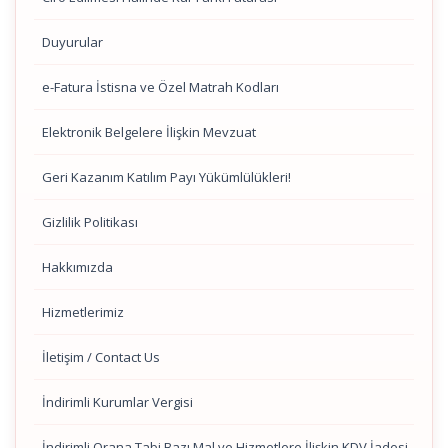
Duyurular
e-Fatura İstisna ve Özel Matrah Kodları
Elektronik Belgelere İlişkin Mevzuat
Geri Kazanım Katılım Payı Yükümlülükleri!
Gizlilik Politikası
Hakkımızda
Hizmetlerimiz
İletişim / Contact Us
İndirimli Kurumlar Vergisi
İndirimli Orana Tabi Bazı Mal ve Hizmetlere İlişkin KDV İadesi