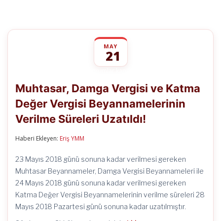
MAY
21
Muhtasar,
yorumlar kapalı
Damga
Muhtasar, Damga Vergisi ve Katma
Vergisi
ve
Değer Vergisi Beyannamelerinin
Katma
Değer
Verilme Süreleri Uzatıldı!
Vergisi
Beyannamelerinin
Verilme
Haberi Ekleyen:
Eriş YMM
Süreleri
Uzatıldı!
23 Mayıs 2018 günü sonuna kadar verilmesi gereken
için
Muhtasar Beyannameler, Damga Vergisi Beyannameleri ile
24 Mayıs 2018 günü sonuna kadar verilmesi gereken
Katma Değer Vergisi Beyannamelerinin verilme süreleri 28
Mayıs 2018 Pazartesi günü sonuna kadar uzatılmıştır.