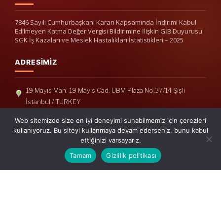
7846 Sayılı Cumhurbaşkanı Kararı Kapsamında İndirimi Kabul
Edilmeyen Katma Değer Vergisi Bildirimine İlişkin GİB Duyurusu
SGK İş Kazaları ve Meslek Hastalıkları İstatistikleri – 2025
ADRESIMIZ
19 Mayıs Mah. 19 Mayıs Cad. UBM Plaza No:37/14 Şişli
İstanbul / TURKEY
Telefon: +90(212) 240 33 39
Web sitemizde size en iyi deneyimi sunabilmemiz için çerezleri
Telefon: +90(212) 248 19 36
kullanıyoruz. Bu siteyi kullanmaya devam ederseniz, bunu kabul
ettiğinizi varsayarız.
info@erisymm.com
Tamam
Gizlilik politikası
PRATIK MENÜ
Ana Sayfa
Hakkımızda