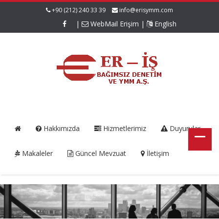
+90 (212) 240 33 39
info@erisymm.com
|
WebMail Erişim
|
English
Hakkımızda
Hizmetlerimiz
Duyurular
Makaleler
Güncel Mevzuat
İletişim