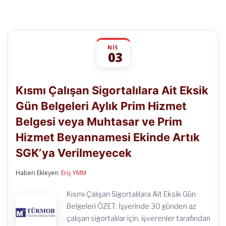
NIS
03
Kısmı
yorumlar kapalı
Çalışan
Kısmı Çalışan Sigortalılara Ait Eksik
Sigortalılara
Ait
Gün Belgeleri Aylık Prim Hizmet
Eksik
Gün
Belgesi veya Muhtasar ve Prim
Belgeleri
Aylık
Hizmet Beyannamesi Ekinde Artık
Prim
Hizmet
SGK’ya Verilmeyecek
Belgesi
veya
Haberi Ekleyen:
Eriş YMM
Muhtasar
ve
Prim
Kısmı Çalışan Sigortalılara Ait Eksik Gün
Hizmet
Belgeleri ÖZET: İşyerinde 30 günden az
Beyannamesi
Ekinde
çalışan sigortalılar için, işverenler tarafından