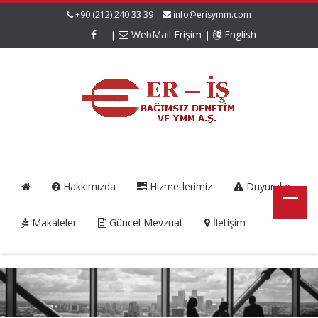
+90 (212) 240 33 39
info@erisymm.com
|
WebMail Erişim
|
English
Hakkımızda
Hizmetlerimiz
Duyurular
Makaleler
Güncel Mevzuat
İletişim