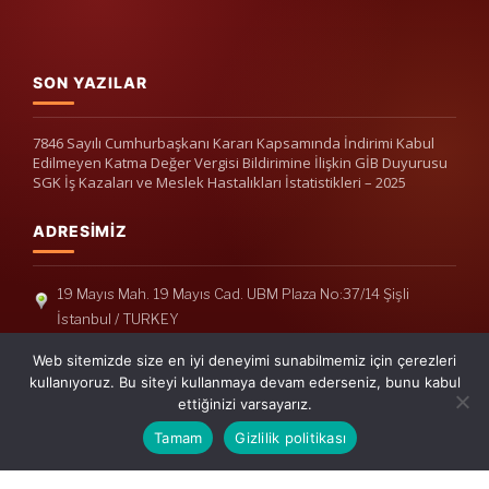
SON YAZILAR
7846 Sayılı Cumhurbaşkanı Kararı Kapsamında İndirimi Kabul
Edilmeyen Katma Değer Vergisi Bildirimine İlişkin GİB Duyurusu
SGK İş Kazaları ve Meslek Hastalıkları İstatistikleri – 2025
ADRESIMIZ
19 Mayıs Mah. 19 Mayıs Cad. UBM Plaza No:37/14 Şişli
İstanbul / TURKEY
Telefon: +90(212) 240 33 39
Web sitemizde size en iyi deneyimi sunabilmemiz için çerezleri
Telefon: +90(212) 248 19 36
kullanıyoruz. Bu siteyi kullanmaya devam ederseniz, bunu kabul
ettiğinizi varsayarız.
info@erisymm.com
Tamam
Gizlilik politikası
PRATIK MENÜ