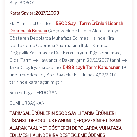
Sayı: 30307
Karar Sayısı : 2017/11093
Ekli “Tarımsal Ürünlerin
5300 Sayılı Tarım Ürünleri Lisanslı
Depoculuk Kanunu
Çerçevesinde Lisans Alarak Faaliyet
Gösteren Depolarda Muhafaza Edilmesi Halinde Kira
Destekleme Ödemesi Yapılmasına İlişkin Kararda
Değişiklik Yapılmasına Dair Karar”ın yürürlüğe konulması,
Gıda, Tarım ve Hayvancılık Bakanlığının 30/11/2017 tarihli ve
15760 sayılı yazısı üzerine,
5488 sayılı Tarım Kanununun
19
uncu maddesine göre, Bakanlar Kurulu’nca 4/12/2017
tarihinde kararlaştırılmıştır.
Recep Tayyip ERDOĞAN
CUMHURBAŞKANI
TARIMSAL ÜRÜNLERİN 5300 SAYILI TARIM ÜRÜNLERİ
LİSANSLI DEPOCULUK KANUNU ÇERÇEVESİNDE LİSANS
ALARAK FAALİYET GÖSTEREN DEPOLARDA MUHAFAZA
EDİLMESİ HALİNDE KİRA DESTEKLEME ÖDEMESİ