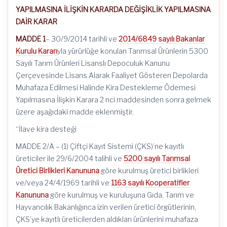
YAPILMASINA İLİŞKİN KARARDA DEĞİŞİKLİK YAPILMASINA
DAİR KARAR
MADDE 1
– 30/9/2014 tarihli ve
2014/6849 sayılı Bakanlar
Kurulu Kararı
yla yürürlüğe konulan Tarımsal Ürünlerin 5300
Sayılı Tarım Ürünleri Lisanslı Depoculuk Kanunu
Çerçevesinde Lisans Alarak Faaliyet Gösteren Depolarda
Muhafaza Edilmesi Halinde Kira Destekleme Ödemesi
Yapılmasına İlişkin Karara 2 nci maddesinden sonra gelmek
üzere aşağıdaki madde eklenmiştir.
“İlave kira desteği
MADDE 2/A – (1) Çiftçi Kayıt Sistemi (ÇKS)’ne kayıtlı
üreticiler ile 29/6/2004 talihli ve
5200 sayılı Tarımsal
Üretici Birlikleri Kanununa
göre kurulmuş üretici birlikleri
ve/veya 24/4/1969 tarihli ve
1163 sayılı Kooperatifler
Kanununa
göre kurulmuş ve kuruluşuna Gıda, Tarım ve
Hayvancılık Bakanlığınca izin verilen üretici örgütlerinin,
ÇKS’ye kayıtlı üreticilerden aldıkları ürünlerini muhafaza