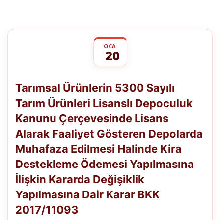
OCA
20
Tarımsal
yorumlar kapalı
Ürünlerin
Tarımsal Ürünlerin 5300 Sayılı
5300
Sayılı
Tarım Ürünleri Lisanslı Depoculuk
Tarım
Ürünleri
Kanunu Çerçevesinde Lisans
Lisanslı
Depoculuk
Alarak Faaliyet Gösteren Depolarda
Kanunu
Çerçevesinde
Muhafaza Edilmesi Halinde Kira
Lisans
Destekleme Ödemesi Yapılmasına
Alarak
Faaliyet
İlişkin Kararda Değişiklik
Gösteren
Depolarda
Yapılmasına Dair Karar BKK
Muhafaza
Edilmesi
2017/11093
Halinde