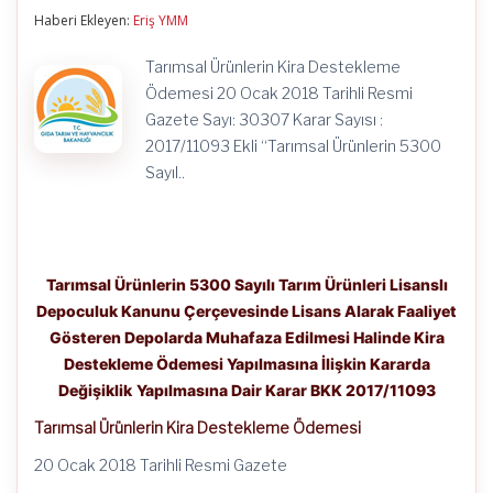
Kira
Destekleme
Haberi Ekleyen:
Eriş YMM
Ödemesi
Yapılmasına
Tarımsal Ürünlerin Kira Destekleme
İlişkin
Ödemesi 20 Ocak 2018 Tarihli Resmi
Kararda
Değişiklik
Gazete Sayı: 30307 Karar Sayısı :
Yapılmasına
2017/11093 Ekli “Tarımsal Ürünlerin 5300
Dair
Karar
Sayıl..
BKK
2017/11093
için
Tarımsal Ürünlerin 5300 Sayılı Tarım Ürünleri Lisanslı
Depoculuk Kanunu Çerçevesinde Lisans Alarak Faaliyet
Gösteren Depolarda Muhafaza Edilmesi Halinde Kira
Destekleme Ödemesi Yapılmasına İlişkin Kararda
Değişiklik Yapılmasına Dair Karar BKK 2017/11093
Tarımsal Ürünlerin Kira Destekleme Ödemesi
20 Ocak 2018 Tarihli Resmi Gazete