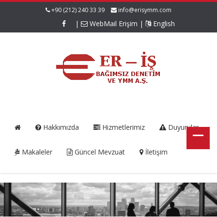
+90 (212) 240 33 39
info@erisymm.com
|
WebMail Erişim
|
English
Hakkımızda
Hizmetlerimiz
Duyurular
Makaleler
Güncel Mevzuat
İletişim