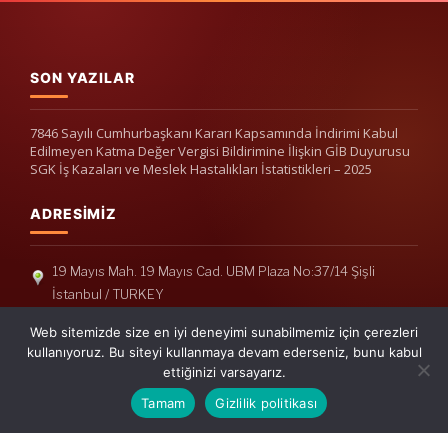
SON YAZILAR
7846 Sayılı Cumhurbaşkanı Kararı Kapsamında İndirimi Kabul
Edilmeyen Katma Değer Vergisi Bildirimine İlişkin GİB Duyurusu
SGK İş Kazaları ve Meslek Hastalıkları İstatistikleri – 2025
ADRESIMIZ
19 Mayıs Mah. 19 Mayıs Cad. UBM Plaza No:37/14 Şişli
İstanbul / TURKEY
Telefon: +90(212) 240 33 39
Web sitemizde size en iyi deneyimi sunabilmemiz için çerezleri
Telefon: +90(212) 248 19 36
kullanıyoruz. Bu siteyi kullanmaya devam ederseniz, bunu kabul
ettiğinizi varsayarız.
info@erisymm.com
Tamam
Gizlilik politikası
PRATIK MENÜ