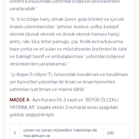
üretimi konusundaki yatırımlar bölgesel desteklerden
yararlanabilir.”
“6- 6 ncı bölge hariç olmak üzere, gıda ürünleri ve içecek
imalatı yatırımlarından “şehriye, kuskus, yufka, kadayıf,
ekmek (donuk ekmek ve donuk ekmek hamuru hariç),
pirinç, rakı, bira, linter pamuğu, çay, fındık kırma/kavurma,
hazır çorba ve et suları ve müstahzarları üretimleri ile tahıl
ve baklagil tasnif ve ambalajlanması” yatırımları bölgesel
desteklerden yararlanamaz.”
“ç) Asgari 5 milyon TL tutarındaki havalimanı ve havalimanı
yer hizmetleri yatırımları ile liman ve liman hizmetleri
yatırımları (yat limanı ve marina dâhil).”
MADDE 4
– Aynı Kararın EK-3 sayılı ve “BÜYÜK ÖLÇEKLİ
YATIRIMLAR” başlıklı ekinin 3 numaralı sırası aşağıdaki
şekilde değiştirilmiştir.
Liman ve Liman Hizmetleri Yatırımları ile
3
200
Havalimanı ve