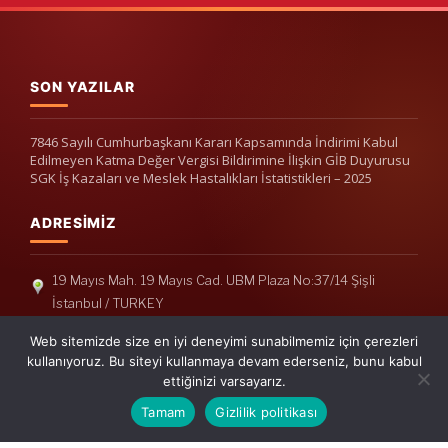
SON YAZILAR
7846 Sayılı Cumhurbaşkanı Kararı Kapsamında İndirimi Kabul
Edilmeyen Katma Değer Vergisi Bildirimine İlişkin GİB Duyurusu
SGK İş Kazaları ve Meslek Hastalıkları İstatistikleri – 2025
ADRESIMIZ
19 Mayıs Mah. 19 Mayıs Cad. UBM Plaza No:37/14 Şişli
İstanbul / TURKEY
Telefon: +90(212) 240 33 39
Web sitemizde size en iyi deneyimi sunabilmemiz için çerezleri
Telefon: +90(212) 248 19 36
kullanıyoruz. Bu siteyi kullanmaya devam ederseniz, bunu kabul
ettiğinizi varsayarız.
info@erisymm.com
Tamam
Gizlilik politikası