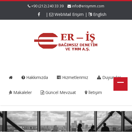
+90 (212) 240 33 39
info@erisymm.com
|
WebMail Erişim
|
English
Hakkımızda
Hizmetlerimiz
Duyurular
Makaleler
Güncel Mevzuat
İletişim