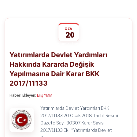
OCA
20
Yatırımlarda
yorumlar kapalı
Devlet
Yatırımlarda Devlet Yardımları
Yardımları
Hakkında
Hakkında Kararda Değişik
Kararda
Değişik
Yapılmasına Dair Karar BKK
Yapılmasına
Dair
2017/11133
Karar
BKK
Haberi Ekleyen:
Eriş YMM
2017/11133
için
Yatırımlarda Devlet Yardımları BKK
2017/11133 20 Ocak 2018 Tarihli Resmi
Gazete Sayı: 30307 Karar Sayısı :
2017/11133 Ekli “Yatırımlarda Devlet