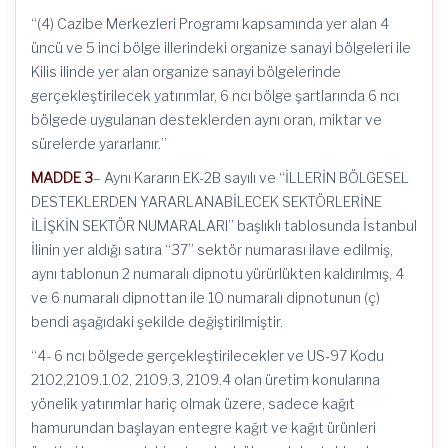
“(4) Cazibe Merkezleri Programı kapsamında yer alan 4
üncü ve 5 inci bölge illerindeki organize sanayi bölgeleri ile
Kilis ilinde yer alan organize sanayi bölgelerinde
gerçekleştirilecek yatırımlar, 6 ncı bölge şartlarında 6 ncı
bölgede uygulanan desteklerden aynı oran, miktar ve
sürelerde yararlanır.”
MADDE 3
– Aynı Kararın EK-2B sayılı ve “İLLERİN BÖLGESEL
DESTEKLERDEN YARARLANABİLECEK SEKTÖRLERİNE
İLİŞKİN SEKTÖR NUMARALARI” başlıklı tablosunda İstanbul
İlinin yer aldığı satıra “37” sektör numarası ilave edilmiş,
aynı tablonun 2 numaralı dipnotu yürürlükten kaldırılmış, 4
ve 6 numaralı dipnottan ile 10 numaralı dipnotunun (ç)
bendi aşağıdaki şekilde değiştirilmiştir.
“4- 6 ncı bölgede gerçekleştirilecekler ve US-97 Kodu
2102,2109.1.02, 2109.3, 2109.4 olan üretim konularına
yönelik yatırımlar hariç olmak üzere, sadece kağıt
hamurundan başlayan entegre kağıt ve kağıt ürünleri