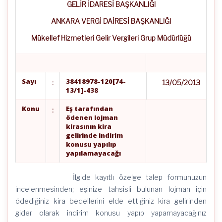
GELİR İDARESİ BAŞKANLIĞI
ANKARA VERGİ DAİRESİ BAŞKANLIĞI
Mükellef Hizmetleri Gelir Vergileri Grup Müdürlüğü
Sayı
38418978-120[74-
:
13/05/2013
13/1]-438
Konu
Eş tarafından
:
ödenen lojman
kirasının kira
gelirinde indirim
konusu yapılıp
yapılamayacağı
İlgide kayıtlı özelge talep formunuzun
incelenmesinden; eşinize tahsisli bulunan lojman için
ödediğiniz kira bedellerini elde ettiğiniz kira gelirinden
gider olarak indirim konusu yapıp yapamayacağınız