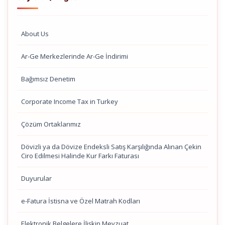
About Us
Ar-Ge Merkezlerinde Ar-Ge İndirimi
Bağımsız Denetim
Corporate Income Tax in Turkey
Çözüm Ortaklarımız
Dövizli ya da Dövize Endeksli Satış Karşılığında Alınan Çekin
Ciro Edilmesi Halinde Kur Farkı Faturası
Duyurular
e-Fatura İstisna ve Özel Matrah Kodları
Elektronik Belgelere İlişkin Mevzuat