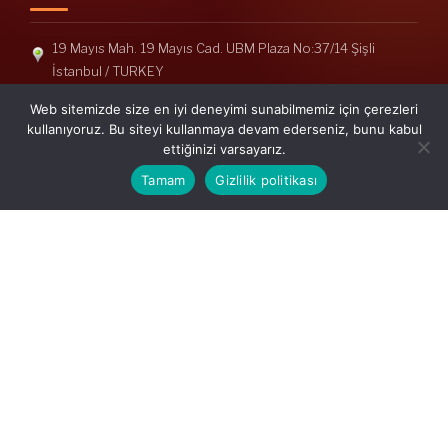
19 Mayıs Mah. 19 Mayıs Cad. UBM Plaza No:37/14 Şişli
İstanbul / TURKEY
Telefon: +90(212) 240 33 39
Web sitemizde size en iyi deneyimi sunabilmemiz için çerezleri
Telefon: +90(212) 248 19 36
kullanıyoruz. Bu siteyi kullanmaya devam ederseniz, bunu kabul
ettiğinizi varsayarız.
info@erisymm.com
Tamam
Gizlilik politikası
PRATIK MENÜ
Ana Sayfa
Hakkımızda
Hizmetlerimiz
Güncel Mevzuat
İletişim