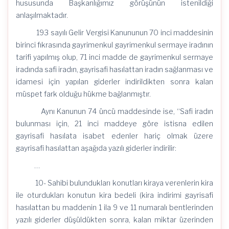
hususunda Başkanlığımız görüşünün istenildiği
anlaşılmaktadır.
193 sayılı Gelir Vergisi Kanununun 70 inci maddesinin
birinci fıkrasında gayrimenkul gayrimenkul sermaye iradının
tarifi yapılmış olup, 71 inci madde de gayrimenkul sermaye
iradında safi iradın, gayrisafi hasılattan iradın sağlanması ve
idamesi için yapılan giderler indirildikten sonra kalan
müspet fark olduğu hükme bağlanmıştır.
Aynı Kanunun 74 üncü maddesinde ise, “Safi iradın
bulunması için, 21 inci maddeye göre istisna edilen
gayrisafi hasılata isabet edenler hariç olmak üzere
gayrisafi hasılattan aşağıda yazılı giderler indirilir:
…
10- Sahibi bulundukları konutları kiraya verenlerin kira
ile oturdukları konutun kira bedeli (kira indirimi gayrisafi
hasılattan bu maddenin 1 ila 9 ve 11 numaralı bentlerinden
yazılı giderler düşüldükten sonra, kalan miktar üzerinden