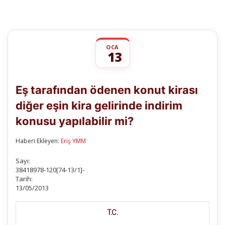
OCA
13
Eş
yorumlar kapalı
tarafından
Eş tarafından ödenen konut kirası
ödenen
konut
diğer eşin kira gelirinde indirim
kirası
diğer
konusu yapılabilir mi?
eşin
kira
gelirinde
Haberi Ekleyen:
Eriş YMM
indirim
konusu
Sayı:
yapılabilir
38418978-120[74-13/1]-
mi?
Tarih:
için
13/05/2013
T.C.