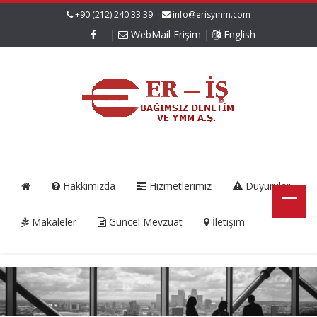
+90 (212) 240 33 39
info@erisymm.com
|
WebMail Erişim
|
English
Hakkımızda
Hizmetlerimiz
Duyurular
Makaleler
Güncel Mevzuat
İletişim