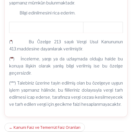
yapmanız mümkün bulunmaktadır.
Bilgi edinilmesini rica ederim.
(
*
) Bu Özelge 213 sayılı Vergi Usul Kanununun
413.maddesine dayanılarak verilmiştir.
(
**
) İnceleme, yargı ya da uzlaşmada olduğu halde bu
konuya ilişkin olarak yanlış bilgi verilmiş ise bu özelge
geçersizdir.
(***) Talebiniz üzerine tayin edilmiş olan bu özelgeye uygun
işlem yapmanız hâlinde, bu fiilleriniz dolayısıyla vergi tarh
edilmesi icap ederse, tarafınıza vergi cezası kesilmeyecek
ve tarh edilen vergi için gecikme faizi hesaplanmayacaktır.
Post
←
Kanuni Faiz ve Temerrüt Faiz Oranları