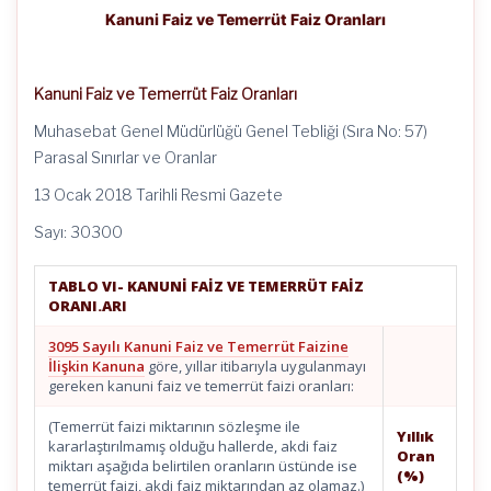
Kanuni Faiz ve Temerrüt Faiz Oranları
Kanuni Faiz ve Temerrüt Faiz Oranları
Muhasebat Genel Müdürlüğü Genel Tebliği (Sıra No: 57)
Parasal Sınırlar ve Oranlar
13 Ocak 2018 Tarihli Resmi Gazete
Sayı: 30300
TABLO VI- KANUNİ FAİZ VE TEMERRÜT FAİZ
ORANI.ARI
3095 Sayılı Kanuni Faiz ve Temerrüt Faizine
İlişkin Kanuna
göre, yıllar itibarıyla uygulanmayı
gereken kanuni faiz ve temerrüt faizi oranları:
(Temerrüt faizi miktarının sözleşme ile
Yıllık
kararlaştırılmamış olduğu hallerde, akdi faiz
Oran
miktarı aşağıda belirtilen oranların üstünde ise
(%)
temerrüt faizi, akdi faiz miktarından az olamaz.)