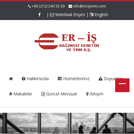
+90 (212) 240 33 39
info@erisymm.com
|
WebMail Erişim
|
English
Hakkımızda
Hizmetlerimiz
Duyurular
Makaleler
Güncel Mevzuat
İletişim