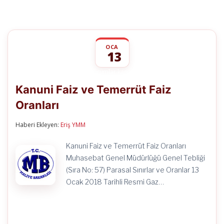
OCA
13
Kanuni
yorumlar kapalı
Faiz
Kanuni Faiz ve Temerrüt Faiz
ve
Temerrüt
Oranları
Faiz
Oranları
için
Haberi Ekleyen:
Eriş YMM
Kanuni Faiz ve Temerrüt Faiz Oranları
Muhasebat Genel Müdürlüğü Genel Tebliği
(Sıra No: 57) Parasal Sınırlar ve Oranlar 13
Ocak 2018 Tarihli Resmi Gaz…