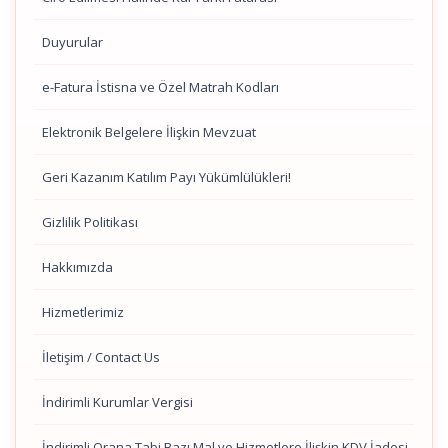
Duyurular
e-Fatura İstisna ve Özel Matrah Kodları
Elektronik Belgelere İlişkin Mevzuat
Geri Kazanım Katılım Payı Yükümlülükleri!
Gizlilik Politikası
Hakkımızda
Hizmetlerimiz
İletişim / Contact Us
İndirimli Kurumlar Vergisi
İndirimli Orana Tabi Bazı Mal ve Hizmetlere İlişkin KDV İadesi