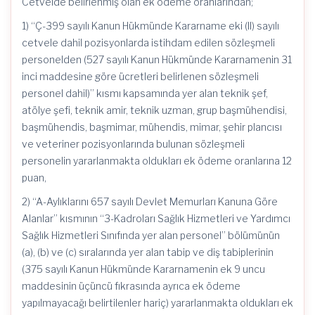
Cetvelde belirlenmiş olan ek ödeme oranlarından;
1) “Ç-399 sayılı Kanun Hükmünde Kararname eki (II) sayılı
cetvele dahil pozisyonlarda istihdam edilen sözleşmeli
personelden (527 sayılı Kanun Hükmünde Kararnamenin 31
inci maddesine göre ücretleri belirlenen sözleşmeli
personel dahil)” kısmı kapsamında yer alan teknik şef,
atölye şefi, teknik amir, teknik uzman, grup başmühendisi,
başmühendis, başmimar, mühendis, mimar, şehir plancısı
ve veteriner pozisyonlarında bulunan sözleşmeli
personelin yararlanmakta oldukları ek ödeme oranlarına 12
puan,
2) “A-Aylıklarını 657 sayılı Devlet Memurları Kanuna Göre
Alanlar” kısmının “3-Kadroları Sağlık Hizmetleri ve Yardımcı
Sağlık Hizmetleri Sınıfında yer alan personel” bölümünün
(a), (b) ve (c) sıralarında yer alan tabip ve diş tabiplerinin
(375 sayılı Kanun Hükmünde Kararnamenin ek 9 uncu
maddesinin üçüncü fıkrasında ayrıca ek ödeme
yapılmayacağı belirtilenler hariç) yararlanmakta oldukları ek