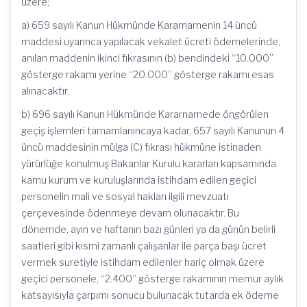
üzere;
a) 659 sayılı Kanun Hükmünde Kararnamenin 14 üncü
maddesi uyarınca yapılacak vekalet ücreti ödemelerinde,
anılan maddenin ikinci fıkrasının (b) bendindeki “10.000”
gösterge rakamı yerine “20.000” gösterge rakamı esas
alınacaktır.
b) 696 sayılı Kanun Hükmünde Kararnamede öngörülen
geçiş işlemleri tamamlanıncaya kadar, 657 sayılı Kanunun 4
üncü maddesinin mülga (C) fıkrası hükmüne istinaden
yürürlüğe konulmuş Bakanlar Kurulu kararları kapsamında
kamu kurum ve kuruluşlarında istihdam edilen geçici
personelin mali ve sosyal hakları ilgili mevzuatı
çerçevesinde ödenmeye devam olunacaktır. Bu
dönemde, ayın ve haftanın bazı günleri ya da günün belirli
saatleri gibi kısmi zamanlı çalışanlar ile parça başı ücret
vermek suretiyle istihdam edilenler hariç olmak üzere
geçici personele, “2.400” gösterge rakamının memur aylık
katsayısıyla çarpımı sonucu bulunacak tutarda ek ödeme