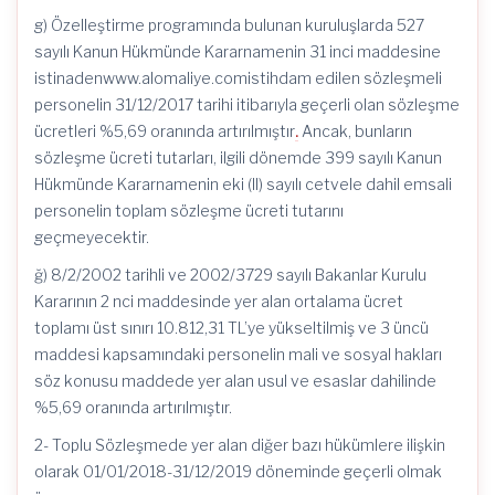
g) Özelleştirme programında bulunan kuruluşlarda 527
sayılı Kanun Hükmünde Kararnamenin 31 inci maddesine
istinadenwww.alomaliye.comistihdam edilen sözleşmeli
personelin 31/12/2017 tarihi itibarıyla geçerli olan sözleşme
ücretleri %5,69 oranında artırılmıştır
.
Ancak, bunların
sözleşme ücreti tutarları, ilgili dönemde 399 sayılı Kanun
Hükmünde Kararnamenin eki (II) sayılı cetvele dahil emsali
personelin toplam sözleşme ücreti tutarını
geçmeyecektir.
ğ) 8/2/2002 tarihli ve 2002/3729 sayılı Bakanlar Kurulu
Kararının 2 nci maddesinde yer alan ortalama ücret
toplamı üst sınırı 10.812,31 TL’ye yükseltilmiş ve 3 üncü
maddesi kapsamındaki personelin mali ve sosyal hakları
söz konusu maddede yer alan usul ve esaslar dahilinde
%5,69 oranında artırılmıştır.
2- Toplu Sözleşmede yer alan diğer bazı hükümlere ilişkin
olarak 01/01/2018-31/12/2019 döneminde geçerli olmak