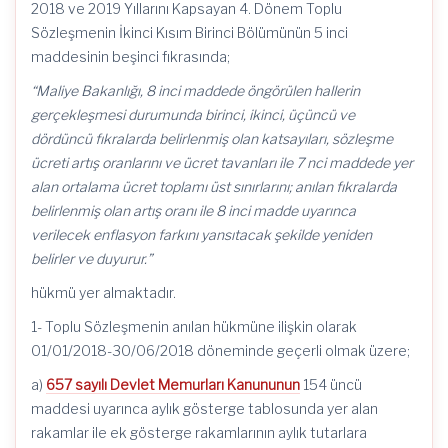
2018 ve 2019 Yıllarını Kapsayan 4. Dönem Toplu
Sözleşmenin İkinci Kısım Birinci Bölümünün 5 inci
maddesinin beşinci fıkrasında;
“Maliye Bakanlığı, 8 inci maddede öngörülen hallerin
gerçekleşmesi durumunda birinci, ikinci, üçüncü ve
dördüncü fıkralarda belirlenmiş olan katsayıları, sözleşme
ücreti artış oranlarını ve ücret tavanları ile 7 nci maddede yer
alan ortalama ücret toplamı üst sınırlarını; anılan fıkralarda
belirlenmiş olan artış oranı ile 8 inci madde uyarınca
verilecek enflasyon farkını yansıtacak şekilde yeniden
belirler ve duyurur.”
hükmü yer almaktadır.
1- Toplu Sözleşmenin anılan hükmüne ilişkin olarak
01/01/2018-30/06/2018 döneminde geçerli olmak üzere;
a)
657 sayılı Devlet Memurları Kanununun
154 üncü
maddesi uyarınca aylık gösterge tablosunda yer alan
rakamlar ile ek gösterge rakamlarının aylık tutarlara