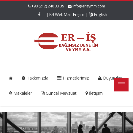
+90 (212) 240 33 39
info@erisymm.com
|
WebMail Erişim
|
English
Hakkımızda
Hizmetlerimiz
Duyurular
Makaleler
Güncel Mevzuat
İletişim