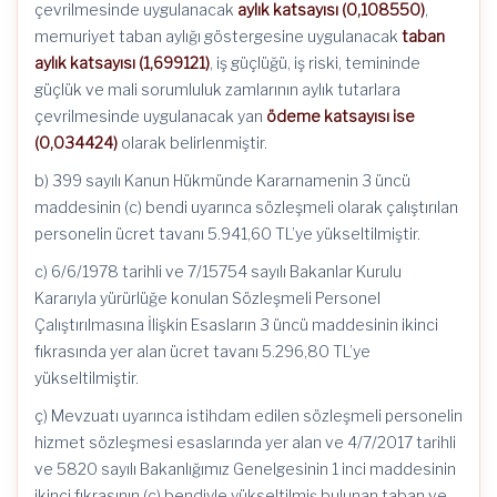
çevrilmesinde uygulanacak
aylık katsayısı (0,108550)
,
memuriyet taban aylığı göstergesine uygulanacak
taban
aylık katsayısı (1,699121)
, iş güçlüğü, iş riski, temininde
güçlük ve mali sorumluluk zamlarının aylık tutarlara
çevrilmesinde uygulanacak yan
ödeme katsayısı ise
(0,034424)
olarak belirlenmiştir.
b) 399 sayılı Kanun Hükmünde Kararnamenin 3 üncü
maddesinin (c) bendi uyarınca sözleşmeli olarak çalıştırılan
personelin ücret tavanı 5.941,60 TL’ye yükseltilmiştir.
c) 6/6/1978 tarihli ve 7/15754 sayılı Bakanlar Kurulu
Kararıyla yürürlüğe konulan Sözleşmeli Personel
Çalıştırılmasına İlişkin Esasların 3 üncü maddesinin ikinci
fıkrasında yer alan ücret tavanı 5.296,80 TL’ye
yükseltilmiştir.
ç) Mevzuatı uyarınca istihdam edilen sözleşmeli personelin
hizmet sözleşmesi esaslarında yer alan ve 4/7/2017 tarihli
ve 5820 sayılı Bakanlığımız Genelgesinin 1 inci maddesinin
ikinci fıkrasının (ç) bendiyle yükseltilmiş bulunan taban ve