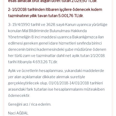
esas alınacak brüt asgari ücret tutarı 2.029,50 TL’dir.
2- 1/1/2018 tarihinden itibaren işçilere ödenecek kıdem
tazminatının yıllık tavan tutarı 5.001,76 TL’dir.
3- 19/4/1990 tarihli ve 3628 sayılı Kanun uyarınca yürürlüğe
konulan Mal Bildiriminde Bulunulması Hakkında
Yönetmeliğin 8 inci maddesi uyarınca Bakanlığımızca ilan
edilmesi gereken genel idare hizmetleri sınıfında birinci
derecenin birinci kademesindeki şube müdürüne ödenen
her türlü zam ve tazminatlar dahil net aylık tutarı 1/1/2018
tarihi itibarıyla 4.693,26 TL’dir.
Aylık ve ücretlerin hesaplanması, yukarıdaki maddelerde
yer alan açıklamalar dikkate alınmak suretiyle
gerçekleştirilecek olup, 01/01/2018-14/01/2018 tarihleri
arasındaki fark tutarları ise hesaplanmalarını müteakiben
ödenecektir.
Gereğini arz / rica ederim.
Naci AĞBAL