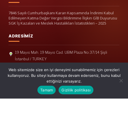
7846 Sayılı Cumhurbaşkanı Kararı Kapsamında İndirimi Kabul
Edilmeyen Katma Değer Vergisi Bildirimine İlişkin GİB Duyurusu
SGK İş Kazaları ve Meslek Hastalıkları İstatistikleri – 2025
ADRESIMIZ
19 Mayıs Mah. 19 Mayıs Cad. UBM Plaza No:37/14 Şişli
İstanbul / TURKEY
Telefon: +90(212) 240 33 39
Web sitemizde size en iyi deneyimi sunabilmemiz için çerezleri
Telefon: +90(212) 248 19 36
kullanıyoruz. Bu siteyi kullanmaya devam ederseniz, bunu kabul
ettiğinizi varsayarız.
info@erisymm.com
Tamam
Gizlilik politikası
PRATIK MENÜ
Ana Sayfa
Hakkımızda