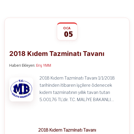
OCA
05
2018
yorumlar kapalı
Kıdem
2018 Kıdem Tazminatı Tavanı
Tazminatı
Tavanı
için
Haberi Ekleyen:
Eriş YMM
2018 Kıdem Tazminatı Tavanı 1/1/2018
tarihinden itibaren işçilere ödenecek
kıdem tazminatının yıllık tavan tutarı
5.001,76 TL’dir. T.C. MALİYE BAKANLI…
2018 Kıdem Tazminatı Tavanı