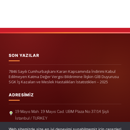
SON YAZILAR
7846 Sayılı Cumhurbaşkanı Kararı Kapsamında İndirimi Kabul
Edilmeyen Katma Değer Vergisi Bildirimine İlişkin GİB Duyurusu
SGK İş Kazaları ve Meslek Hastalıkları İstatistikleri – 2025
ADRESIMIZ
19 Mayıs Mah. 19 Mayıs Cad. UBM Plaza No:37/14 Şişli
İstanbul / TURKEY
Telefon: +90(212) 240 33 39
Web sitemizde size en iyi deneyimi sunabilmemiz için çerezleri