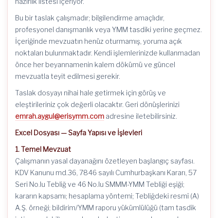
hazırlık listesi içeriyor.
Bu bir taslak çalışmadır; bilgilendirme amaçlıdır,
profesyonel danışmanlık veya YMM tasdiki yerine geçmez.
İçeriğinde mevzuatın henüz oturmamış, yoruma açık
noktaları bulunmaktadır. Kendi işlemlerinizde kullanmadan
önce her beyannamenin kalem dökümü ve güncel
mevzuatla teyit edilmesi gerekir.
Taslak dosyayı nihai hale getirmek için görüş ve
eleştirileriniz çok değerli olacaktır. Geri dönüşlerinizi
emrah.aygul@erisymm.com
adresine iletebilirsiniz.
Excel Dosyası — Sayfa Yapısı ve İşlevleri
1. Temel Mevzuat
Çalışmanın yasal dayanağını özetleyen başlangıç sayfası.
KDV Kanunu md.36, 7846 sayılı Cumhurbaşkanı Kararı, 57
Seri No.lu Tebliğ ve 46 No.lu SMMM-YMM Tebliği eşiği;
kararın kapsamı; hesaplama yöntemi; Tebliğdeki resmî (A)
A.Ş. örneği; bildirim/YMM raporu yükümlülüğü (tam tasdik