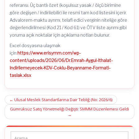
referansı. Üç bantlı özet (koşulsuz yasak / ölçü birimine
göre değişen / indirilebilir) ile resmî tam kod listesini içerir.
Advalorem-maktu ayrımı, telafi edici verginin niteliğe göre
değerlendirilmesi (Kod 21 / Kod 61) ve ÖTV liste ayrımı gibi
yoruma açık noktalar için açıklama notları bulunur.
Excel dosyasına ulaşmak
için:
https://www.erisymm.com/wp-
content/uploads/2026/06/Dr.Emrah-Aygul-Ithalat-
Indirilemeyecek-KDV-Coklu-Beyanname-Formati-
taslak.xlsx
Post
←
Ulusal Meslek Standartlarına Dair Tebliğ (No: 2026/6)
navigation
Gümrüksüz Satış Yönetmeliği Değişti: SMMM Düzenlemesi Geldi
→