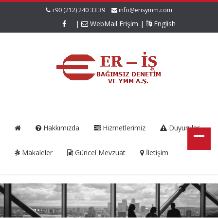
+90 (212) 240 33 39
info@erisymm.com
|
WebMail Erişim
|
English
Hakkımızda
Hizmetlerimiz
Duyurular
Makaleler
Güncel Mevzuat
İletişim