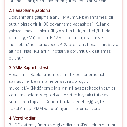
istisnası dahil) ve muhasebeleştirme esasları yer alır.
2. Hesaplama Şablonu
Dosyanın ana çalışma alanı. Her gümrük beyannamesi bir
sütun olarak girilir (30 beyanname kapasitesi). Kullanıcı
yalnızca mavi alanları (CIF, gözetim farkı, matrah/tutarlar,
damping, EMY, toplam KDV vb.) doldurur; oranlar ve
indirilebilir/indirilemeyecek KDV otomatik hesaplanır. Sayfa
altında “Nasıl Kullanılır”, notlar ve sorumluluk kısıtlaması
bulunur.
3. YMM Rapor Listesi
Hesaplama Şablonu’ndan otomatik beslenen icmal
sayfası. Her beyanname bir satıra dönüşür;
mükellef/VKN/dönem bilgisi girilir. Haksız rekabet vergileri,
korunma önlemi vergileri ve gözetim kaynaklı tutar ayrı
sütunlarda toplanır. Dönem ithalat bedeli eşiği aşılırsa
“Özel Amaçlı YMM Raporu” uyarısını otomatik üretir.
4. Vergi Kodları
BİLGE sistemi gümrük vergi kodlarının KDV indirim durumu