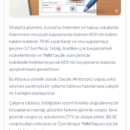
İthalatta gözetim, korunma önlemleri ve haksız rekabetin
önlenmesi mevzuatı kapsamında ödenen KDV’nin indirim
hakkını kaldıran 7846 sayılı Karar ve onu uygulamaya
geçiren 57 Seri No.lu Tebliğ, özellikle çok beyannameli
mükelleflerde ve YMM tasdik süreçlerinde
indirilebilir/indirilemeyecek KDV’nin beyanname bazında
ayrıştırılmasını gerektiriyor.
Bu ihtiyaca yönelik olarak Claude (Anthropic) yapay zekâ
asistanı yardımıyla bir çalışma tablosu hazırlamaya çalıştık
ve taslağını paylaşıyoruz.
Çalışma tablosu; tebliğdeki resmî örnekle doğrulanmış bir
hesaplama mantığı, gözetim farkının gümrük vergisi, ilave
gümrük vergisi ve advalorem ÖTV’ye dolaylı etkisi, BİLGE
vergi kodları referansı ve Özel Amaçlı YMM Raporu için bir