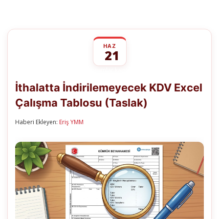
HAZ
21
İthalatta
yorumlar kapalı
İndirilemeyecek
İthalatta İndirilemeyecek KDV Excel
KDV
Excel
Çalışma Tablosu (Taslak)
Çalışma
Tablosu
(Taslak)
Haberi Ekleyen:
Eriş YMM
için