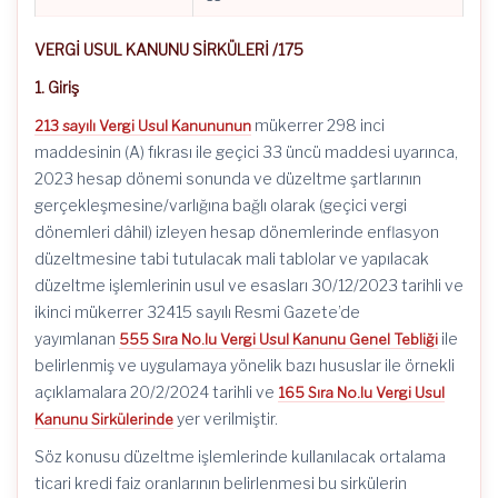
VERGİ USUL KANUNU SİRKÜLERİ /175
1. Giriş
mükerrer 298 inci
213 sayılı Vergi Usul Kanununun
maddesinin (A) fıkrası ile geçici 33 üncü maddesi uyarınca,
2023 hesap dönemi sonunda ve düzeltme şartlarının
gerçekleşmesine/varlığına bağlı olarak (geçici vergi
dönemleri dâhil) izleyen hesap dönemlerinde enflasyon
düzeltmesine tabi tutulacak mali tablolar ve yapılacak
düzeltme işlemlerinin usul ve esasları 30/12/2023 tarihli ve
ikinci mükerrer 32415 sayılı Resmi Gazete’de
yayımlanan
ile
555 Sıra No.lu Vergi Usul Kanunu Genel Tebliği
belirlenmiş ve uygulamaya yönelik bazı hususlar ile örnekli
açıklamalara 20/2/2024 tarihli ve
165 Sıra No.lu Vergi Usul
yer verilmiştir.
Kanunu Sirkülerinde
Söz konusu düzeltme işlemlerinde kullanılacak ortalama
ticari kredi faiz oranlarının belirlenmesi bu sirkülerin