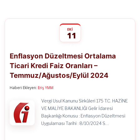
EKI
11
Enflasyon
yorumlar kapalı
Düzeltmesi
Enflasyon Düzeltmesi Ortalama
Ortalama
Ticari
Ticari Kredi Faiz Oranları –
Kredi
Faiz
Temmuz/Ağustos/Eylül 2024
Oranları
–
Temmuz/Ağustos/Eylül
Haberi Ekleyen:
Eriş YMM
2024
için
Vergi Usul Kanunu Sirküleri 175 T.C. HAZİNE
VE MALİYE BAKANLIĞI Gelir İdaresi
Başkanlığı Konusu : Enflasyon Düzeltmesi
Uygulaması Tarihi : 8/10/2024 S…