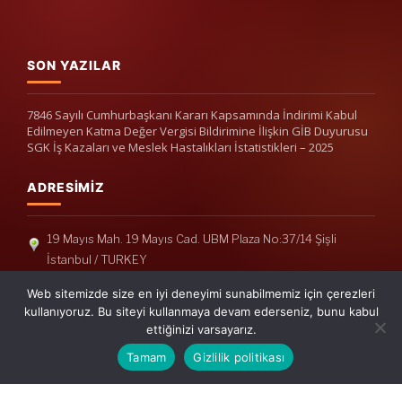
SON YAZILAR
7846 Sayılı Cumhurbaşkanı Kararı Kapsamında İndirimi Kabul
Edilmeyen Katma Değer Vergisi Bildirimine İlişkin GİB Duyurusu
SGK İş Kazaları ve Meslek Hastalıkları İstatistikleri – 2025
ADRESIMIZ
19 Mayıs Mah. 19 Mayıs Cad. UBM Plaza No:37/14 Şişli
İstanbul / TURKEY
Telefon: +90(212) 240 33 39
Web sitemizde size en iyi deneyimi sunabilmemiz için çerezleri
Telefon: +90(212) 248 19 36
kullanıyoruz. Bu siteyi kullanmaya devam ederseniz, bunu kabul
ettiğinizi varsayarız.
info@erisymm.com
Tamam
Gizlilik politikası
PRATIK MENÜ