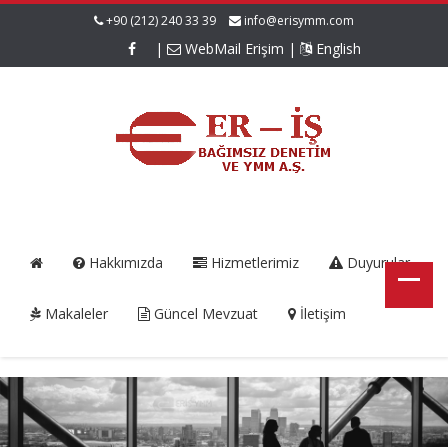
+90 (212) 240 33 39
info@erisymm.com
|
WebMail Erişim
|
English
Hakkımızda
Hizmetlerimiz
Duyurular
Makaleler
Güncel Mevzuat
İletişim