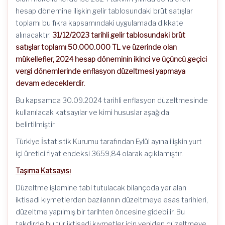
hesap dönemine ilişkin gelir tablosundaki brüt satışlar
toplamı bu fıkra kapsamındaki uygulamada dikkate
alınacaktır.
31/12/2023 tarihli gelir tablosundaki brüt
satışlar toplamı 50.000.000 TL ve üzerinde olan
mükellefler, 2024 hesap döneminin ikinci ve üçüncü geçici
vergi dönemlerinde enflasyon düzeltmesi yapmaya
devam edeceklerdir.
Bu kapsamda 30.09.2024 tarihli enflasyon düzeltmesinde
kullanılacak katsayılar ve kimi hususlar aşağıda
belirtilmiştir.
Türkiye İstatistik Kurumu tarafından Eylül ayına ilişkin yurt
içi üretici fiyat endeksi 3659,84 olarak açıklamıştır.
Taşıma Katsayısı
Düzeltme işlemine tabi tutulacak bilançoda yer alan
iktisadi kıymetlerden bazılarının düzeltmeye esas tarihleri,
düzeltme yapılmış bir tarihten öncesine gidebilir. Bu
takdirde bu tür iktisadi kıymetler için yeniden düzeltmeye