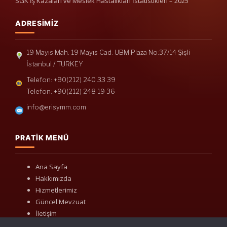
SGK İş Kazaları ve Meslek Hastalıkları İstatistikleri – 2025
ADRESIMIZ
19 Mayıs Mah. 19 Mayıs Cad. UBM Plaza No:37/14 Şişli
İstanbul / TURKEY
Telefon: +90(212) 240 33 39
Telefon: +90(212) 248 19 36
info@erisymm.com
PRATIK MENÜ
Ana Sayfa
Hakkımızda
Hizmetlerimiz
Güncel Mevzuat
İletişim