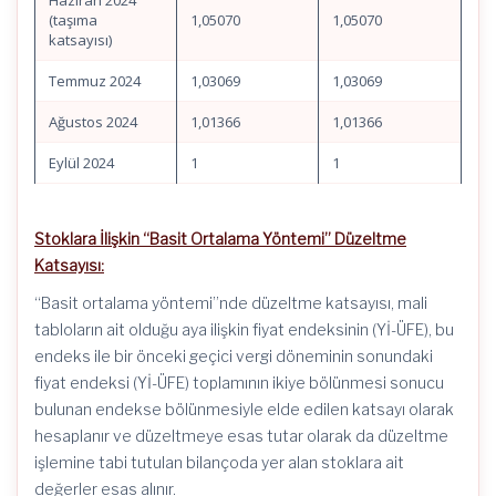
Haziran 2024
(taşıma
1,05070
1,05070
katsayısı)
Temmuz 2024
1,03069
1,03069
Ağustos 2024
1,01366
1,01366
Eylül 2024
1
1
Stoklara İlişkin “Basit Ortalama Yöntemi” Düzeltme
Katsayısı:
“Basit ortalama yöntemi”nde düzeltme katsayısı, mali
tabloların ait olduğu aya ilişkin fiyat endeksinin (Yİ-ÜFE), bu
endeks ile bir önceki geçici vergi döneminin sonundaki
fiyat endeksi (Yİ-ÜFE) toplamının ikiye bölünmesi sonucu
bulunan endekse bölünmesiyle elde edilen katsayı olarak
hesaplanır ve düzeltmeye esas tutar olarak da düzeltme
işlemine tabi tutulan bilançoda yer alan stoklara ait
değerler esas alınır.