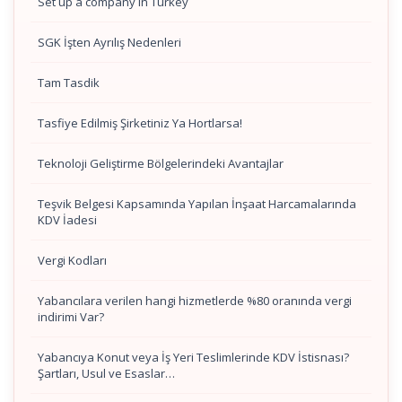
Set up a company in Turkey
SGK İşten Ayrılış Nedenleri
Tam Tasdik
Tasfiye Edilmiş Şirketiniz Ya Hortlarsa!
Teknoloji Geliştirme Bölgelerindeki Avantajlar
Teşvik Belgesi Kapsamında Yapılan İnşaat Harcamalarında
KDV İadesi
Vergi Kodları
Yabancılara verilen hangi hizmetlerde %80 oranında vergi
indirimi Var?
Yabancıya Konut veya İş Yeri Teslimlerinde KDV İstisnası?
Şartları, Usul ve Esaslar…