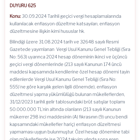
DUYURU 625
Konu:
30.09.2024 Tarihli geçici vergi hesaplamalarında
kullanılacak enflasyon düzeltme katsayıları, enflasyon
düzeltmesine ilişkin kimi hususlar hk.
Bilindiği üzere 31.08.2024 tarih ve 32648 sayılı Resmi
Gazetede yayımlanan Vergi Usul Kanunu Genel Tebliği (Sıra
No: 563) uyarınca 2024 hesap döneminin ikinci ve üçüncü
geçici vergi dönemlerinde (213 sayılı Kanunun 174 üncü
maddesi kapsamında kendilerine özel hesap dönemi tayin
edilenlerde Vergi Usul Kanunu Genel Tebliği (Sıra No:
555)’ne göre karşılık gelen ilgili dönemde), enflasyon
düzeltmesi yapma yükümlülüğü bulunan mükelleflerden,
31/12/2023 tarihli gelir tablosundaki brüt satışlar toplamı
50.000.000 TL’nin altında olanların (213 sayılı Kanunun
mükerrer 298 inci maddesinin (A) fıkrasının (9) uncu bendi
kapsamındaki mükellefler hariç) enflasyon düzeltmesi
yapmaması uygun bulunmuştur. Özel hesap dönemine tabi
olan mükelleflerde ise 2024 takvim yılında sona eren