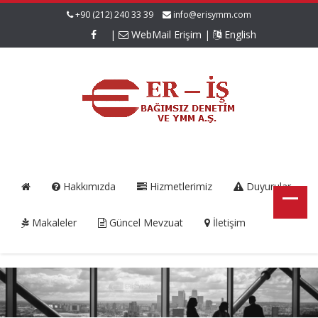
+90 (212) 240 33 39
info@erisymm.com
|
WebMail Erişim
|
English
Hakkımızda
Hizmetlerimiz
Duyurular
Makaleler
Güncel Mevzuat
İletişim