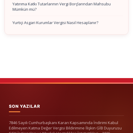
Yatırıma Katkı Tutarlarının Vergi Borçlarından Mahsubu
Mümkün mü?
Yurtiçi Asgari Kurumlar Vergisi Nasıl Hesaplanır?
SON YAZILAR
7846 Sayılı Cumhurbaşkanı Kararı Kapsamında İndirimi Kabul
Edilmeyen Katma Değer Vergisi Bildirimine İlişkin GİB Duyurusu