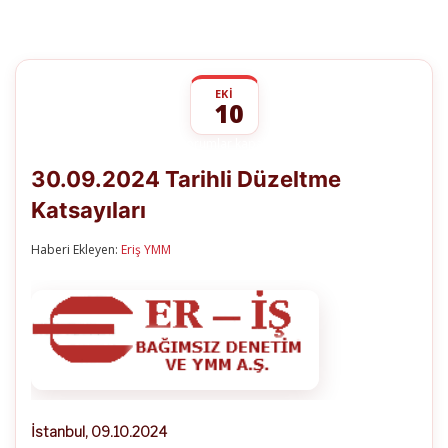
EKI
10
30.09.2024
yorumlar kapalı
Tarihli
30.09.2024 Tarihli Düzeltme
Düzeltme
Katsayıları
Katsayıları
için
Haberi Ekleyen:
Eriş YMM
İstanbul, 09.10.2024