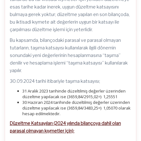
esas tarihe kadar inerek, uygun düzeltme katsayısını
bulmaya gerek yoktur; düzeltme yapılan en son bilançoda,
bu iktisadi kıymete ait değerlerin uygun bir katsayı ile
çarpılması düzeltme işlemi için yeterlidir.
Bu kapsamda, bilançodaki parasal ve parasal olmayan
tutarların, taşıma katsayısı kullanılarak ilgili dönemin
sonundaki yeni değerlerinin hesaplanmasına “taşıma”
denilir ve hesaplama işlemi “taşıma katsayısı” kullanılarak
yapılır.
30.09.2024 tarihi itibariyle taşıma katsayısı;
31 Aralık 2023 tarihinde düzeltilmiş değerler üzerinden
düzeltme yapılacak ise (3659,84/2915,02=) 1,25551
30 Haziran 2024 tarihinde düzeltilmiş değerler üzerinden
düzeltme yapılacak ise (3659,84/3483,25=) 1,05070 olarak
hesap edilmektedir.
Düzeltme Katsayıları (2024 yılında bilançoya dahil olan
parasal olmayan kıymetler için):