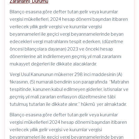
Zararların) Durumu
Bilanço esasına göre defter tutan gelir veya kurumlar
vergisi mükellefleri, 2024 hesap dönemi başından itibaren
verilecek yıllık gelir vergisi ve kurumlar vergisi
beyannameleri ile geçici vergi beyannamelerinde beyan
edecekleri vergi matrahlarını tespit ederken, (düzeltme
öncesi bilançolara dayanan) 2023 ve önceki hesap
dönemlerine ait indirilemeyen geçmiş yıl mali zararlarını
mukayyet değerleri ile dikkate alacaklardır.
Vergi Usul Kanununun mükerrer 298 inci maddesinin (A)
fıkrasının, (5) numaralı bendinin son paragrafında “Matrahın
tespitinde, kanunen kabul edilmeyen giderler, istisnalar ve
geçmiş yıl malî zararları enflasyon düzeltmesine tâbi
tutulmuş tutarları ile dikkate alınır.” hükmü yer almaktadır.
Bilanço esasına göre defter tutan gelir veya kurumlar
vergisi mükellefleri 2024 hesap dönemi başından itibaren
verilecek yıllık gelir vergisi ve kurumlar vergisi
beyannameleri ile geçici vergi beyannamelerinde beyan