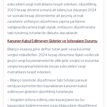
edecekleri vergi matrahlarını tespit ederken, (düzeltilmiş
2023 hesap dönemi sonuna ait bilançoya dayanan) 2024
ve sonraki hesap dönemlerine ait geçmiş yıl mali
zararlarını, enflasyon düzeltmesi yapma şartlarının
varlığına/devamına bağlı olarak, enflasyon düzeltmesine
tabi tutulmuş tutarları ile dikkate alacaklardır.
Kanunen Kabul Edilmeyen Giderler ve İstisnaların Durumu
Bilanço esasına göre defter tutan gelir veya kurumlar
vergisi mükellefleri 2024 hesap dönemine ilişkin verilecek
geçici vergi beyannameleri ile yıllık gelir vergisi ve kurumlar
vergisi beyannamelerinde beyan edecekleri vergi
matrahlarını tespit ederken;
– Bilanço üzerinde düzeltmeye tabi tutulan parasal
olmayan kıymetlerden kaynaklanan kanunen kabul
edilmeyen giderleri düzeltilmiş tutarlarıyla,
– Vergiden istisna edilmiş olan kazançlarını ise bu
kazançların belirlenmesine esas bilançoların düzeltilmesi