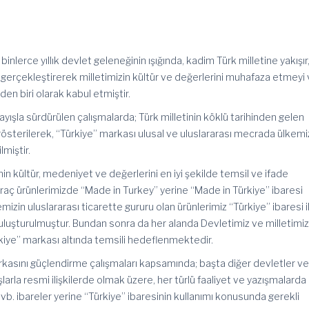
inlerce yıllık devlet geleneğinin ışığında, kadim Türk milletine yakışır
ar gerçekleştirerek milletimizin kültür ve değerlerini muhafaza etmeyi
en biri olarak kabul etmiştir.
nlayışla sürdürülen çalışmalarda; Türk milletinin köklü tarihinden gelen
österilerek, “Türkiye” markası ulusal ve uluslararası mecrada ülkemi
lmiştir.
inin kültür, medeniyet ve değerlerini en iyi şekilde temsil ve ifade
aç ürünlerimizde “Made in Turkey” yerine “Made in Türkiye” ibaresi
mizin uluslararası ticarette gururu olan ürünlerimiz “Türkiye” ibaresi i
buluşturulmuştur. Bundan sonra da her alanda Devletimiz ve milletimiz
Türkiye” markası altında temsili hedeflenmektedir.
kasını güçlendirme çalışmaları kapsamında; başta diğer devletler v
larla resmi ilişkilerde olmak üzere, her türlü faaliyet ve yazışmalarda
 vb. ibareler yerine “Türkiye” ibaresinin kullanımı konusunda gerekli