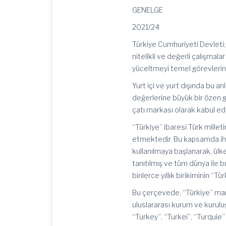
GENELGE
2021/24
Türkiye Cumhuriyeti Devleti; b
nitelikli ve değerli çalışmal
yüceltmeyi temel görevlerind
Yurt içi ve yurt dışında bu a
değerlerine büyük bir özen g
çatı markası olarak kabul edi
“Türkiye” ibaresi Türk millet
etmektedir. Bu kapsamda ihr
kullanılmaya başlanarak, ülke
tanıtılmış ve tüm dünya ile 
binlerce yıllık birikiminin “
Bu çerçevede, “Türkiye” mar
uluslararası kurum ve kuruluş
“Turkey”, “Turkei”, “Turquie”