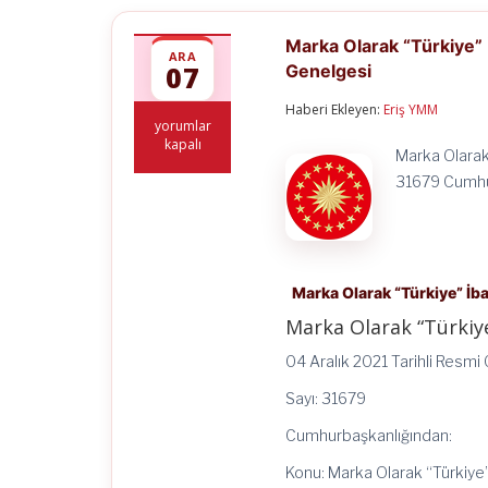
Marka Olarak “Türkiye” İ
ARA
07
Genelgesi
Haberi Ekleyen:
Eriş YMM
Marka
yorumlar
Olarak
kapalı
Marka Olarak 
“Türkiye”
İbaresinin
31679 Cumhur
Kullanımı
ile
İlgili
2021/24
Sayılı
Cumhurbaşkanlığı
Marka Olarak “Türkiye” İba
Genelgesi
Marka Olarak “Türkiye
için
04 Aralık 2021 Tarihli Resmi
Sayı: 31679
Cumhurbaşkanlığından:
Konu: Marka Olarak “Türkiye”