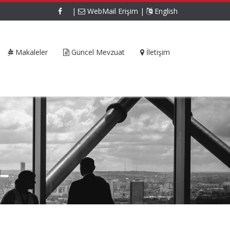
|
WebMail Erişim
|
English
Makaleler
Güncel Mevzuat
İletişim