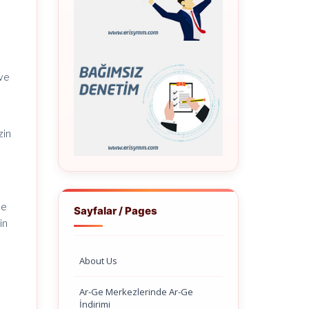
,
 ve
zin
le
Sayfalar / Pages
in
About Us
e
Ar-Ge Merkezlerinde Ar-Ge
İndirimi