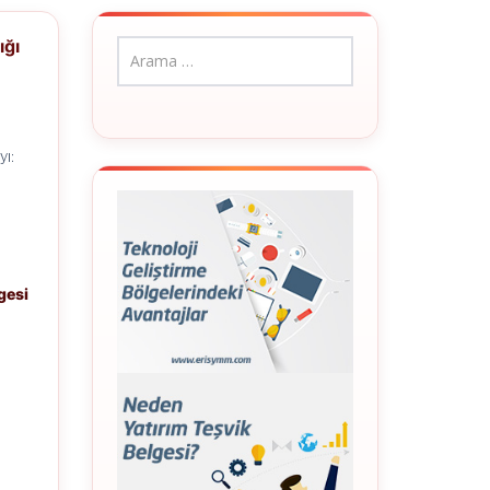
ığı
yı:
gesi