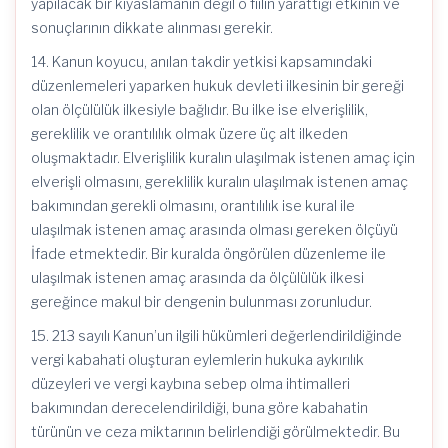
yapılacak bir kıyaslamanın değil o fiilin yarattığı etkinin ve
sonuçlarının dikkate alınması gerekir.
14. Kanun koyucu, anılan takdir yetkisi kapsamındaki
düzenlemeleri yaparken hukuk devleti ilkesinin bir gereği
olan ölçülülük ilkesiyle bağlıdır. Bu ilke ise elverişlilik,
gereklilik ve orantılılık olmak üzere üç alt ilkeden
oluşmaktadır. Elverişlilik kuralın ulaşılmak istenen amaç için
elverişli olmasını, gereklilik kuralın ulaşılmak istenen amaç
bakımından gerekli olmasını, orantılılık ise kural ile
ulaşılmak istenen amaç arasında olması gereken ölçüyü
İfade etmektedir. Bir kuralda öngörülen düzenleme ile
ulaşılmak istenen amaç arasında da ölçülülük ilkesi
gereğince makul bir dengenin bulunması zorunludur.
15. 213 sayılı Kanun’un ilgili hükümleri değerlendirildiğinde
vergi kabahati oluşturan eylemlerin hukuka aykırılık
düzeyleri ve vergi kaybına sebep olma ihtimalleri
bakımından derecelendirildiği, buna göre kabahatin
türünün ve ceza miktarının belirlendiği görülmektedir. Bu