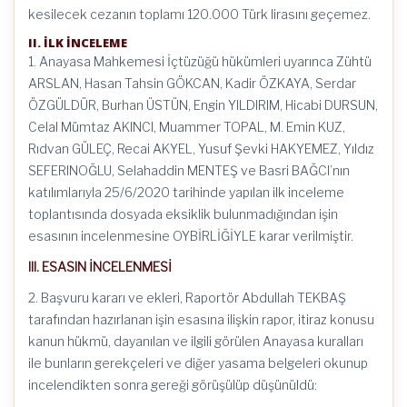
kesilecek cezanın toplamı 120.000 Türk lirasını geçemez.
II. İLK İNCELEME
1. Anayasa Mahkemesi İçtüzüğü hükümleri uyarınca Zühtü
ARSLAN, Hasan Tahsin GÖKCAN, Kadir ÖZKAYA, Serdar
ÖZGÜLDÜR, Burhan ÜSTÜN, Engin YILDIRIM, Hicabi DURSUN,
Celal Mümtaz AKINCI, Muammer TOPAL, M. Emin KUZ,
Rıdvan GÜLEÇ, Recai AKYEL, Yusuf Şevki HAKYEMEZ, Yıldız
SEFERlNOĞLU, Selahaddin MENTEŞ ve Basri BAĞCI’nın
katılımlarıyla 25/6/2020 tarihinde yapılan ilk inceleme
toplantısında dosyada eksiklik bulunmadığından işin
esasının incelenmesine OYBİRLİĞİYLE karar verilmiştir.
III. ESASIN İNCELENMESİ
2. Başvuru kararı ve ekleri, Raportör Abdullah TEKBAŞ
tarafından hazırlanan işin esasına ilişkin rapor, itiraz konusu
kanun hükmü, dayanılan ve ilgili görülen Anayasa kuralları
ile bunların gerekçeleri ve diğer yasama belgeleri okunup
incelendikten sonra gereği görüşülüp düşünüldü: