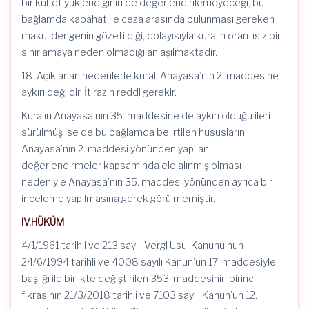
bir külfet yüklendiğinin de değerlendirilemeyeceği, bu
bağlamda kabahat ile ceza arasında bulunması gereken
makul dengenin gözetildiği, dolayısıyla kuralın orantısız bir
sınırlamaya neden olmadığı anlaşılmaktadır.
18. Açıklanan nedenlerle kural, Anayasa’nın 2. maddesine
aykırı değildir. İtirazın reddi gerekir.
Kuralın Anayasa’nın 35. maddesine de aykırı olduğu ileri
sürülmüş ise de bu bağlamda belirtilen hususların
Anayasa’nın 2. maddesi yönünden yapılan
değerlendirmeler kapsamında ele alınmış olması
nedeniyle Anayasa’nın 35. maddesi yönünden ayrıca bir
inceleme yapılmasına gerek görülmemiştir.
IV.HÜKÜM
4/1/1961 tarihli ve 213 sayılı Vergi Usul Kanunu’nun
24/6/1994 tarihli ve 4008 sayılı Kanun’un 17. maddesiyle
başlığı ile birlikte değiştirilen 353. maddesinin birinci
fıkrasının 21/3/2018 tarihli ve 7103 sayılı Kanun’un 12.