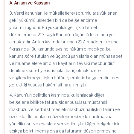
A. Anlam ve Kapsam
3. Vergi kanunları ile mükelleflere/sorumlulara yüklenen
şeklî yükümlülüklerden biri de belgelendirme
yükümlülüğüdür. Bu yükümlülüğe ilişkin temel
düzenlemeler 213 sayılı Kanun’un üçüncü kısmında yer
almaktadır. Anılan kısımda bulunan 227. maddenin birinci
fıkrasında “Bu kanunda aksine hüküm olmadıkça, bu
kanuna göre tutulan ve üçüncü şahıslarla olan münasebet
ve muamelelere ait olan kayıtların tevsiki mecburidir.”
denilmek suretiyle istisnalar hariç olmak üzere
vergilendirmeye ilişkin bütün işlemlerin belgelendirilmesi
gerektiği hususu hüküm altına alınmıştır.
4. Kanun’un belirtilen kısmında, kullanılacak diğer
belgelerle birlikte fatura, gider pusulası, müstahsil
makbuzu ve serbest meslek makbuzuna ilişkin tanım ve
özellikler İle bunların düzenlenmesi ve kullanılmasına
yönelik usul ve esaslara yer verilmiştir. Diğer belgeler için
açıkça belirtilmemiş olsa da faturanın düzenlenmesine