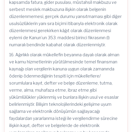
kapsamda fatura, gider pusulası, müstahsil makbuzu ve
serbest meslek makbuzuna ilişkin olarak belgenin
düzenlenmemesi, gerçek durumu yansıtmaması gibi diğer
usulsüzlüklerin yanı sıra biçimi itibarıyla elektronik olarak
düzenlenmesi gerekirken kâğıt olarak düzenlenmesi
eylemi de Kanun’un 353. maddesi birinci fıkrasının (l)
numaralı bendinde kabahat olarak düzenlenmiştir.
16. Ağırlıklı olarak mükellefin beyanına dayalı olarak alman
ve kamu hizmetlerinin yürütülmesinde temel finansman
kaynağı olan vergilerin kanuna uygun olarak zamanında
ödenip ödenmediğinin tespiti için mükelleflere/
sorumlulara kayıt, defter ve belge düzenleme, tutma,
verme, alma, muhafaza etme, ibraz etme gibi
yükümlülükler yüklenmiş ve bunlara ilişkin usul ve esaslar
belirlenmiştir. Bilişim teknolojilerindeki gelişime uyum
sağlama ve elektronik dönüşümün sağlayacağı
faydalardan yararlanma isteği ile vergilendirme sürecine
ilişkin kayıt, defter ve belgelerde de elektronik