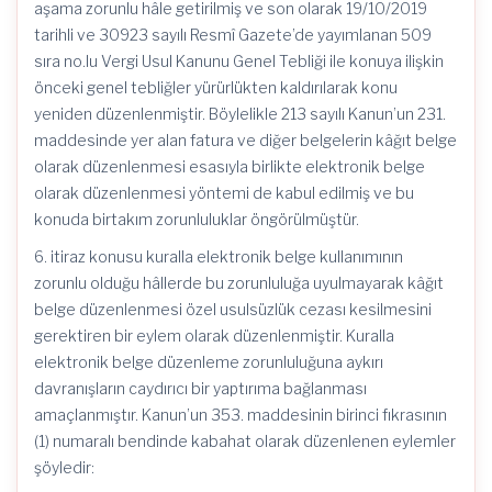
aşama zorunlu hâle getirilmiş ve son olarak 19/10/2019
tarihli ve 30923 sayılı Resmî Gazete’de yayımlanan 509
sıra no.lu Vergi Usul Kanunu Genel Tebliği ile konuya ilişkin
önceki genel tebliğler yürürlükten kaldırılarak konu
yeniden düzenlenmiştir. Böylelikle 213 sayılı Kanun’un 231.
maddesinde yer alan fatura ve diğer belgelerin kâğıt belge
olarak düzenlenmesi esasıyla birlikte elektronik belge
olarak düzenlenmesi yöntemi de kabul edilmiş ve bu
konuda birtakım zorunluluklar öngörülmüştür.
6. itiraz konusu kuralla elektronik belge kullanımının
zorunlu olduğu hâllerde bu zorunluluğa uyulmayarak kâğıt
belge düzenlenmesi özel usulsüzlük cezası kesilmesini
gerektiren bir eylem olarak düzenlenmiştir. Kuralla
elektronik belge düzenleme zorunluluğuna aykırı
davranışların caydırıcı bir yaptırıma bağlanması
amaçlanmıştır. Kanun’un 353. maddesinin birinci fıkrasının
(1) numaralı bendinde kabahat olarak düzenlenen eylemler
şöyledir: