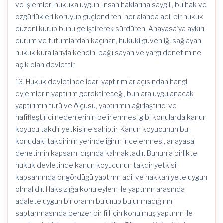
ve işlemleri hukuka uygun, insan haklarına saygılı, bu hak ve
özgürlükleri koruyup güçlendiren, her alanda adil bir hukuk
düzeni kurup bunu geliştirerek sürdüren, Anayasa’ya aykırı
durum ve tutumlardan kaçınan, hukuki güvenliği sağlayan,
hukuk kurallarıyla kendini bağlı sayan ve yargı denetimine
açık olan devlettir.
13. Hukuk devletinde idari yaptırımlar açısından hangi
eylemlerin yaptırım gerektireceği, bunlara uygulanacak
yaptırımın türü ve ölçüsü, yaptırımın ağırlaştırıcı ve
hafifleştirici nedenlerinin belirlenmesi gibi konularda kanun
koyucu takdir yetkisine sahiptir. Kanun koyucunun bu
konudaki takdirinin yerindeliğinin incelenmesi, anayasal
denetimin kapsamı dışında kalmaktadır. Bununla birlikte
hukuk devletinde kanun koyucunun takdir yetkisi
kapsamında öngördüğü yaptırım adil ve hakkaniyete uygun
olmalıdır. Haksızlığa konu eylem ile yaptırım arasında
adalete uygun bir oranın bulunup bulunmadığının
saptanmasında benzer bir fiil için konulmuş yaptırım ile