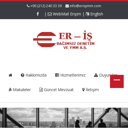
+90 (212) 240 33 39
info@erisymm.com
|
WebMail Erişim
|
English
Hakkımızda
Hizmetlerimiz
Duyurular
Makaleler
Güncel Mevzuat
İletişim