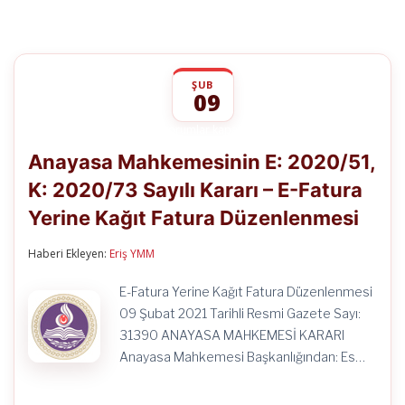
ŞUB
09
Anayasa
yorumlar kapalı
Mahkemesinin
Anayasa Mahkemesinin E: 2020/51,
E:
2020/51,
K: 2020/73 Sayılı Kararı – E-Fatura
K:
2020/73
Yerine Kağıt Fatura Düzenlenmesi
Sayılı
Kararı
–
Haberi Ekleyen:
Eriş YMM
E-
Fatura
E-Fatura Yerine Kağıt Fatura Düzenlenmesi
Yerine
09 Şubat 2021 Tarihli Resmi Gazete Sayı:
Kağıt
Fatura
31390 ANAYASA MAHKEMESİ KARARI
Düzenlenmesi
Anayasa Mahkemesi Başkanlığından: Es…
için