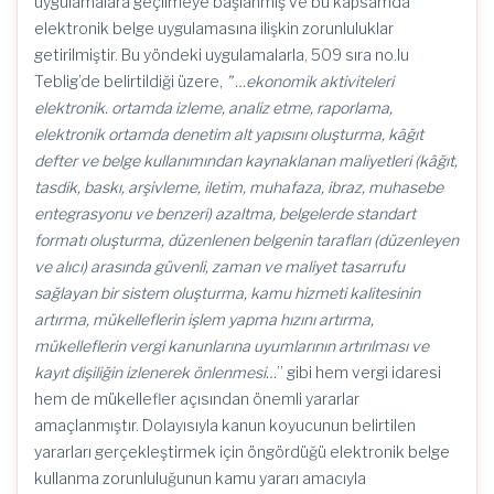
uygulamalara geçilmeye başlanmış ve bu kapsamda
elektronik belge uygulamasına ilişkin zorunluluklar
getirilmiştir. Bu yöndeki uygulamalarla, 509 sıra no.lu
Teblig’de belirtildiği üzere,
” …ekonomik aktiviteleri
elektronik. ortamda izleme, analiz etme, raporlama,
elektronik ortamda denetim alt yapısını oluşturma, kâğıt
defter ve belge kullanımından kaynaklanan maliyetleri (kâğıt,
tasdik, baskı, arşivleme, iletim, muhafaza, ibraz, muhasebe
entegrasyonu ve benzeri) azaltma, belgelerde standart
formatı oluşturma, düzenlenen belgenin tarafları (düzenleyen
ve alıcı) arasında güvenli, zaman ve maliyet tasarrufu
sağlayan bir sistem oluşturma, kamu hizmeti kalitesinin
artırma, mükelleflerin işlem yapma hızını artırma,
mükelleflerin vergi kanunlarına uyumlarının artırılması ve
kayıt dişiliğin izlenerek önlenmesi…
” gibi hem vergi idaresi
hem de mükellefler açısından önemli yararlar
amaçlanmıştır. Dolayısıyla kanun koyucunun belirtilen
yararları gerçekleştirmek için öngördüğü elektronik belge
kullanma zorunluluğunun kamu yararı amacıyla