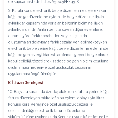
de kapsamaktadır. https://goo.gl/RkqgJX
9. Kurala konu elektronik belge düzenlenmesi gerekirken
kâğıt belge düzenleme eylemi de belge düzenine ilişkin
aykırılıklar kapsamında yer alan belgenin biçimine ilişkin
aykırılıklardandır. Anılan bentte sayılan diğer eylemlere,
duruma göre farklı kabahatleri veya suçları da
oluşturmaları dolayısıyla farklı cezalar verilebilmekteyken
elektronik belge yerine kâğıt belge düzenleme eyleminde,
kâğıt belgenin vergi idaresi tarafından geçerli belge olarak
kabul edildiği gözetilerek sadece belgenin biçim koşuluna
uyulmaması nedeniyle özel usulsüzlük cezasının
uygulanması öngörülmüştür.
B. İtirazın Gerekçesi
10. Başvuru kararında özetle; elektronik fatura yerine kâğıt
fatura düzenleyen mükellefin bu eylemi dolayısıyla itiraz
konusu kural gereğince özel usulsüzlük cezası ile
cezalandırıldığı, elektronik fatura düzenleme
yükümlülüğüne uyulmasa da Kanun’a uygun kâğıt fatura ile