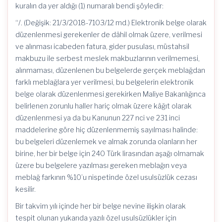
kuralın da yer aldığı (1) numaralı bendi şöyledir:
“/. (Değişik: 21/3/2018-7103/12 md.) Elektronik belge olarak
düzenlenmesi gerekenler de dâhil olmak üzere, verilmesi
ve alınması icabeden fatura, gider pusulası, müstahsil
makbuzu ile serbest meslek makbuzlarının verilmemesi,
alınmaması, düzenlenen bu belgelerde gerçek meblağdan
farklı meblağlara yer verilmesi, bu belgelerin elektronik
belge olarak düzenlenmesi gerekirken Maliye Bakanlığınca
belirlenen zorunlu haller hariç olmak üzere kâğıt olarak
düzenlenmesi ya da bu Kanunun 227 nci ve 231 inci
maddelerine göre hiç düzenlenmemiş sayılması halinde:
bu belgeleri düzenlemek ve almak zorunda olanların her
birine, her bir belge için 240 Türk lirasından aşağı olmamak
üzere bu belgelere yazılması gereken meblağın veya
meblağ farkının %10’u nispetinde özel usulsüzlük cezası
kesilir.
Bir takvim yılı içinde her bir belge nevine ilişkin olarak
tespit olunan yukarıda yazılı özel usulsüzlükler için