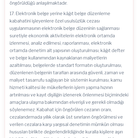
öngörüldüğü anlaşılmaktadır.
17. Elektronik belge yerine kâğıt belge düzenleme
kabahatini işleyenlere özel usulsüzlük cezası
uygulanmasının elektronik belge düzeninin sağlanması
suretiyle ekonomik aktivitelerin elektronik ortamda
izlenmesi, analiz edilmesi, raporlanması, elektronik
ortamda denetim alt yapısının oluşturulması, kâğıt defter
ve belge kullanımından kaynaklanan maliyetlerin
azaltılması, belgelerde standart formatın oluşturulması,
düzenlenen belgenin tarafları arasında güvenli, zaman ve
maliyet tasarrufu sağlayan bir sistemin kurulması, kamu
hizmeti kalitesi ile mükelleflerin işlem yapma hızının
artırılması ve kayıt dişiliğin izlenerek önlenmesi biçimindeki
amaçlara ulaşma bakımından elverişli ve gerekli olmadığı
söylenemez. Kabahat için öngörülen cezanın oranı,
cezalandırmada yıllık olarak üst sınırların öngörülmesi ve
verilen cezalara karşı yargısal denetimin mümkün olması
hususları birlikte değerlendirildiğinde kuralla kişilere aşırı