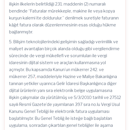
ilişkin ilkelerin belirtildiği 231. maddenin (2) numaralı
bendinde “Faturalar mürekkeple, makine ile veya kopya
kurşun kalemi ite doldurulur.” denilmek suretiyle faturanın
kâğıt fatura olarak düzenlenmesinin esas olduğu hükme
bağlanmıştır.
5. Bilişim teknolojilerindeki gelişimin sağladığı verimlilik ve
maliyet avantajları birçok alanda olduğu gibi vergilendirme
sürecinde de vergi mükellefi ve sorumluları ile vergi
idaresinin dijital sistem ve araçları kullanmasına yol
açmıştır. Bu kapsamda Kanun’un mükerrer 242. ve
mükerrer 257
.
maddeleriyle Hazine ve Maliye Bakanlığına
tanınan yetkiler uyarınca Gelir İdaresi Başkanlığınca diğer
dijital ürünlerin yanı sıra elektronik belge uygulamasına
ilişkin çalışmalar da yürütülmüş ve 5/3/2010 tarihli ve 27512
sayılı Resmî Gazete’de yayımlanan 397 sıra no.lu Vergi Usul
Kanunu Genel Tebliği ile elektronik fatura uygulaması
başlatılmıştır. Bu Genel Tebliğ ile isteğe bağlı başlatılan
uygulama, sonradan çıkartılan genel tebliğler ile aşama