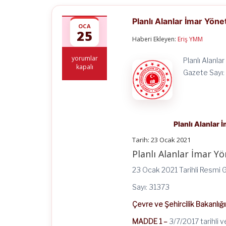
Planlı Alanlar İmar Yön
OCA
25
Haberi Ekleyen:
Eriş YMM
Planlı
yorumlar
Planlı Alanl
Alanlar
kapalı
Gazete Sayı:
İmar
Yönetmeliğinde
Değişiklik
Yapılmasına
Dair
Yönetmelik
Planlı Alanlar 
için
Tarih: 23 Ocak 2021
Planlı Alanlar İmar Y
23 Ocak 2021 Tarihli Resmi 
Sayı: 31373
Çevre ve Şehircilik Bakanlığ
MADDE 1 –
3/7/2017 tarihli 