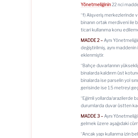
Yönetmeliğinin
22 nci maddesi
“f) Alışveriş merkezlerinde 
binanın ortak merdiveni ile 
ticari kullanıma konu edilem
MADDE 2 –
Aynı Yönetmeliğin
değiştirilmiş, aynı maddenin
eklenmiştir.
“Bahçe duvarlarının yüksekliğ
binalarda kaldırım üst kotun
binalarda ise parselin yol sı
gerisinde ise 1.5 metreyi g
“Eğimli yollarda/arazilerde 
durumlarda duvar üstten kad
MADDE 3 –
Aynı Yönetmeliği
gelmek üzere aşağıdaki cüml
“Ancak yapı kullanma izin be