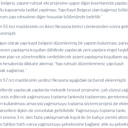
 belgesi, yapının ruhsat eki projesine uygun diğer kısımlarında yapıla
 Bu kapsamda tadilat yapılması, Yapı Kayıt Belgesi olan bağımsız böl
rum yapı ruhsatının diğer hususlar bölümünde belirtilir.”
n 55 inci maddesinin on ikinci fıkrasına birinci cümlesinden sonra ge
enmiştir.
un olarak yapı kayıt belgesi düzenlenmiş bir yapının bulunması, pars
rlenen yapılaşma koşulları dâhilinde yapılacak yeni yapılara engel teşki
pının plan ve yönetmelikle verilebilecek azami yapılaşma koşullarını a
nı hesabında dikkate alınmaz. Yapı ruhsatı düzenlenmesi, yapı kayıt
 hak sağlamaz.”
 57 nci maddesinin yedinci fıkrasına aşağıdaki (a) bendi eklenmiştir.
llerde yapılacak yapılarda mekanik tesisat projesine; çatı yüzeyi ya
nda tesis edilecek yağmursuyu toplama tankında toplanması, gerekmes
den kullanılması amacıyla yağmursuyu toplama sistemi projesi de eklen
arsellere ilişkin de zorunluluk getirilebilir. Yağmursuyu toplama tankı,
el sınırına 3 m. den fazla yaklaşmamak kaydı ile ön bahçe zemini altın
kı tahliye hattı varsa yağmursuyu şebekesine bağlanır, atık su şebek