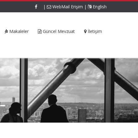
|
WebMail Erişim
|
English
Makaleler
Güncel Mevzuat
İletişim