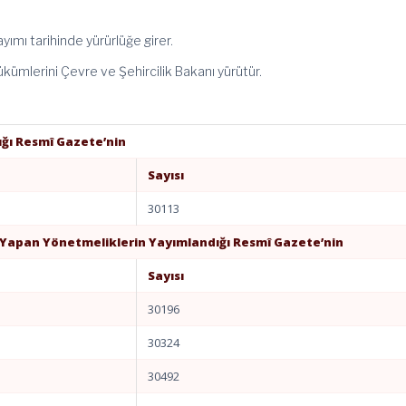
ımı tarihinde yürürlüğe girer.
kümlerini Çevre ve Şehircilik Bakanı yürütür.
ğı Resmî Gazete’nin
Sayısı
30113
 Yapan Yönetmeliklerin Yayımlandığı Resmî Gazete’nin
Sayısı
30196
30324
30492