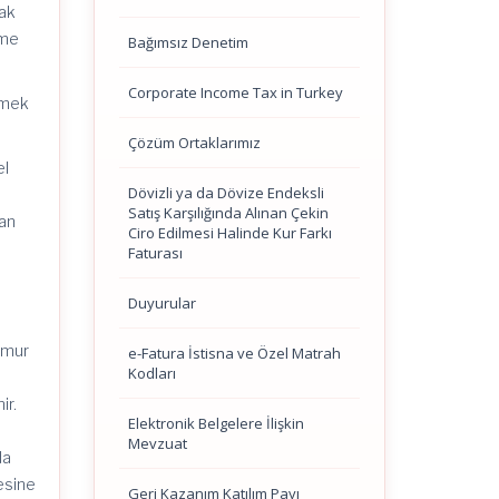
cak
üme
Bağımsız Denetim
Corporate Income Tax in Turkey
lmek
Çözüm Ortaklarımız
el
Dövizli ya da Dövize Endeksli
l
Satış Karşılığında Alınan Çekin
şan
Ciro Edilmesi Halinde Kur Farkı
Faturası
Duyurular
ğmur
e-Fatura İstisna ve Özel Matrah
Kodları
i
ir.
Elektronik Belgelere İlişkin
Mevzuat
da
esine
Geri Kazanım Katılım Payı