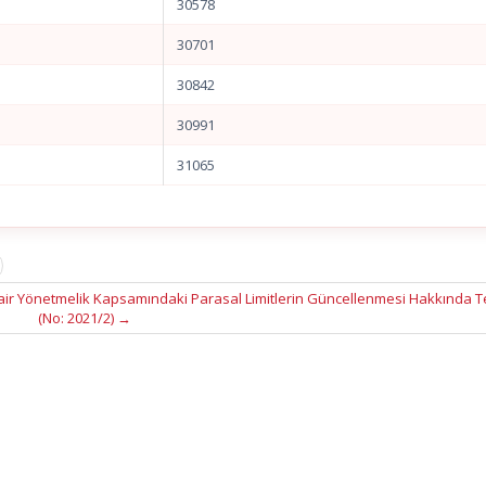
30578
30701
30842
30991
31065
air Yönetmelik Kapsamındaki Parasal Limitlerin Güncellenmesi Hakkında T
(No: 2021/2)
→