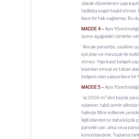
olarak düzenlenen yapı kayıt
tadilata engel teşkil etmez.
ilave bir hak sağlamaz. Bu du
MADDE 4 –
Aynı Yönetmeliği
üzere aşağıdaki cümleler ekl
“Ancak parselde, usulüne uyg
için plan ve mevzuat ile beli
etmez. Yapı kayıt belgeli ya
kısımları emsal ve taban ala
belgesi olan yapıya ilave bir
MADDE 5 –
Aynı Yönetmeliğin
“a) 2000 m²’den büyük parse
sularının, tabii zemin altı
halinde filtre edilerek yeni
İlgili idarelerce daha küçük p
parselin yan, arka veya pars
konumlandırılır. Toplama tan