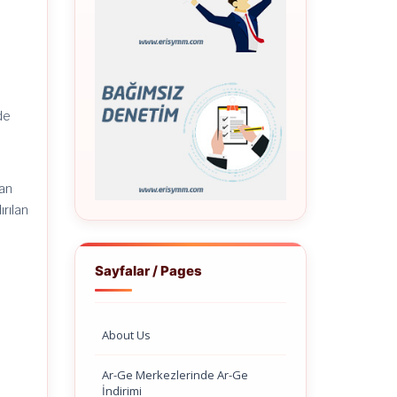
,
de
lan
rılan
Sayfalar / Pages
About Us
Ar-Ge Merkezlerinde Ar-Ge
İndirimi