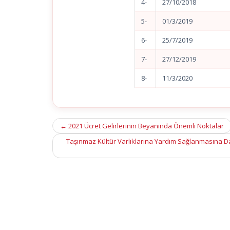
4-
27/10/2018
5-
01/3/2019
6-
25/7/2019
7-
27/12/2019
8-
11/3/2020
Post
←
2021 Ücret Gelirlerinin Beyanında Önemli Noktalar
navigation
Taşınmaz Kültür Varlıklarına Yardım Sağlanmasına D