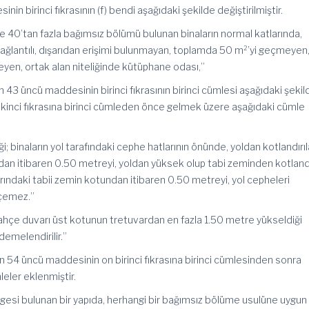
nin birinci fıkrasının (f) bendi aşağıdaki şekilde değiştirilmiştir.
ve 40’tan fazla bağımsız bölümü bulunan binaların normal katlarında,
bağlantılı, dışarıdan erişimi bulunmayan, toplamda 50 m²’yi geçmeyen
eyen, ortak alan niteliğinde kütüphane odası,”
 43 üncü maddesinin birinci fıkrasının birinci cümlesi aşağıdaki şekil
 ikinci fıkrasına birinci cümleden önce gelmek üzere aşağıdaki cümle
i; binaların yol tarafındaki cephe hatlarının önünde, yoldan kotlandırı
dan itibaren 0.50 metreyi, yoldan yüksek olup tabi zeminden kotlandı
nırındaki tabii zemin kotundan itibaren 0.50 metreyi, yol cepheleri
eçemez.”
bahçe duvarı üst kotunun tretuvardan en fazla 1.50 metre yükseldiği
emelendirilir.”
n 54 üncü maddesinin on birinci fıkrasına birinci cümlesinden sonra
eler eklenmiştir.
lgesi bulunan bir yapıda, herhangi bir bağımsız bölüme usulüne uygun