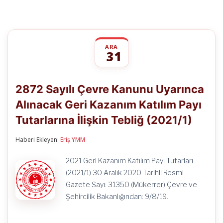
ARA
31
2872
yorumlar kapalı
Sayılı
2872 Sayılı Çevre Kanunu Uyarınca
Çevre
Kanunu
Alınacak Geri Kazanım Katılım Payı
Uyarınca
Alınacak
Tutarlarına İlişkin Tebliğ (2021/1)
Geri
Kazanım
Katılım
Haberi Ekleyen:
Eriş YMM
Payı
Tutarlarına
2021 Geri Kazanım Katılım Payı Tutarları
İlişkin
(2021/1) 30 Aralık 2020 Tarihli Resmi
Tebliğ
(2021/1)
Gazete Sayı: 31350 (Mükerrer) Çevre ve
için
Şehircilik Bakanlığından: 9/8/19..