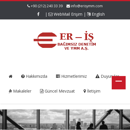
+90 (212) 240 33 39
info@erisymm.com
|
WebMail Erişim
|
English
Hakkımızda
Hizmetlerimiz
Duyurular
Makaleler
Güncel Mevzuat
İletişim