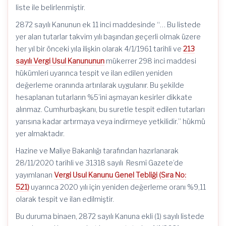
liste ile belirlenmiştir.
2872 sayılı Kanunun ek 11 inci maddesinde “… Bu listede
yer alan tutarlar takvim yılı başından geçerli olmak üzere
her yıl bir önceki yıla ilişkin olarak 4/1/1961 tarihli ve
213
sayılı Vergi Usul Kanununun
mükerrer 298 inci maddesi
hükümleri uyarınca tespit ve ilan edilen yeniden
değerleme oranında artırılarak uygulanır. Bu şekilde
hesaplanan tutarların %5’ini aşmayan kesirler dikkate
alınmaz. Cumhurbaşkanı, bu suretle tespit edilen tutarları
yarısına kadar artırmaya veya indirmeye yetkilidir.” hükmü
yer almaktadır.
Hazine ve Maliye Bakanlığı tarafından hazırlanarak
28/11/2020 tarihli ve 31318 sayılı Resmî Gazete’de
yayımlanan
Vergi Usul Kanunu Genel Tebliği (Sıra No:
521)
uyarınca 2020 yılı için yeniden değerleme oranı %9,11
olarak tespit ve ilan edilmiştir.
Bu duruma binaen, 2872 sayılı Kanuna ekli (1) sayılı listede