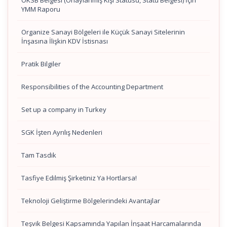
OKSB Belgesi (Onaylanmış Kişi Statüsü, Statü Belgesi) İçin
YMM Raporu
Organize Sanayi Bölgeleri ile Küçük Sanayi Sitelerinin
İnşasına İlişkin KDV İstisnası
Pratik Bilgiler
Responsibilities of the Accounting Department
Set up a company in Turkey
SGK İşten Ayrılış Nedenleri
Tam Tasdik
Tasfiye Edilmiş Şirketiniz Ya Hortlarsa!
Teknoloji Geliştirme Bölgelerindeki Avantajlar
Teşvik Belgesi Kapsamında Yapılan İnşaat Harcamalarında