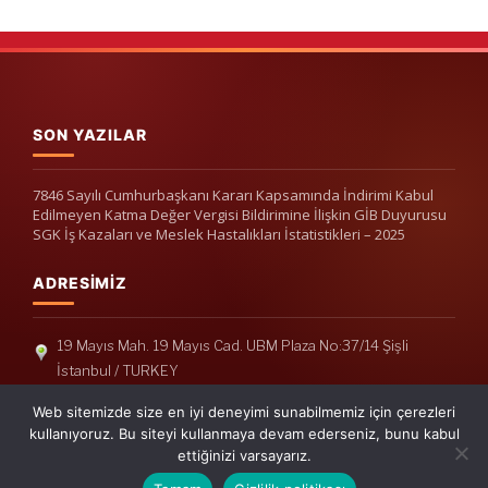
SON YAZILAR
7846 Sayılı Cumhurbaşkanı Kararı Kapsamında İndirimi Kabul
Edilmeyen Katma Değer Vergisi Bildirimine İlişkin GİB Duyurusu
SGK İş Kazaları ve Meslek Hastalıkları İstatistikleri – 2025
ADRESIMIZ
19 Mayıs Mah. 19 Mayıs Cad. UBM Plaza No:37/14 Şişli
İstanbul / TURKEY
Telefon: +90(212) 240 33 39
Web sitemizde size en iyi deneyimi sunabilmemiz için çerezleri
Telefon: +90(212) 248 19 36
kullanıyoruz. Bu siteyi kullanmaya devam ederseniz, bunu kabul
ettiğinizi varsayarız.
info@erisymm.com