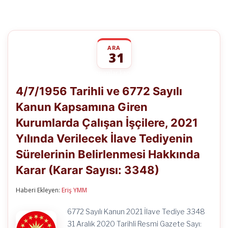
ARA
31
4/7/1956
yorumlar kapalı
Tarihli
4/7/1956 Tarihli ve 6772 Sayılı
ve
6772
Kanun Kapsamına Giren
Sayılı
Kanun
Kurumlarda Çalışan İşçilere, 2021
Kapsamına
Giren
Yılında Verilecek İlave Tediyenin
Kurumlarda
Çalışan
Sürelerinin Belirlenmesi Hakkında
İşçilere,
Karar (Karar Sayısı: 3348)
2021
Yılında
Verilecek
Haberi Ekleyen:
Eriş YMM
İlave
Tediyenin
Sürelerinin
6772 Sayılı Kanun 2021 İlave Tediye 3348
Belirlenmesi
31 Aralık 2020 Tarihli Resmi Gazete Sayı: