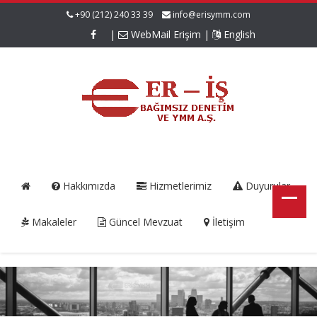
+90 (212) 240 33 39
info@erisymm.com
|
WebMail Erişim
|
English
Hakkımızda
Hizmetlerimiz
Duyurular
Makaleler
Güncel Mevzuat
İletişim