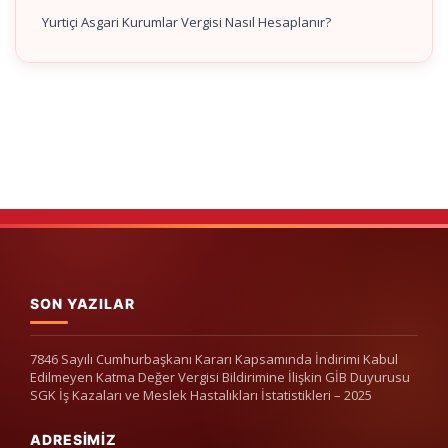
Yurtiçi Asgari Kurumlar Vergisi Nasıl Hesaplanır?
SON YAZILAR
7846 Sayılı Cumhurbaşkanı Kararı Kapsamında İndirimi Kabul
Edilmeyen Katma Değer Vergisi Bildirimine İlişkin GİB Duyurusu
SGK İş Kazaları ve Meslek Hastalıkları İstatistikleri – 2025
ADRESIMIZ