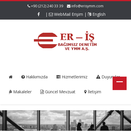
+90 (212) 240 33 39
info@erisymm.com
|
WebMail Erişim
|
English
Hakkımızda
Hizmetlerimiz
Duyurular
Makaleler
Güncel Mevzuat
İletişim