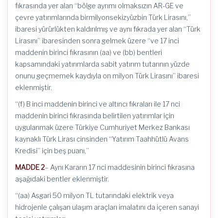
fıkrasında yer alan “bölge ayrımı olmaksızın AR-GE ve
çevre yatırımlarında birmilyonsekizyüzbin Türk Lirasını,”
ibaresi yürürlükten kaldırılmış ve aynı fıkrada yer alan “Türk
Lirasını” ibaresinden sonra gelmek üzere “ve 17 inci
maddenin birinci fıkrasının (aa) ve (bb) bentleri
kapsamındaki yatırımlarda sabit yatırım tutarının yüzde
onunu geçmemek kaydıyla on milyon Türk Lirasını” ibaresi
eklenmiştir.
“(f) B inci maddenin birinci ve altıncı fıkraları ile 17 nci
maddenin birinci fıkrasında belirtilen yatırımlar için
uygulanmak üzere Türkiye Cumhuriyet Merkez Bankası
kaynaklı Türk Lirası cinsinden “Yatırım Taahhütlü Avans
Kredisi” için beş puanı,”
MADDE 2
– Aynı Kararın 17 nci maddesinin birinci fıkrasına
aşağıdaki bentler eklenmiştir.
“(aa) Asgari 50 milyon TL tutarındaki elektrik veya
hidrojenle çalışan ulaşım araçları imalatını da içeren sanayi