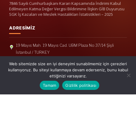
7846 Sayılı Cumhurbaşkanı Kararı Kapsamında İndirimi Kabul
Edilmeyen Katma Değer Vergisi Bildirimine İlişkin GİB Duyurusu
SGK İş Kazaları ve Meslek Hastalıkları İstatistikleri – 2025
ADRESIMIZ
19 Mayıs Mah. 19 Mayıs Cad. UBM Plaza No:37/14 Şişli
İstanbul / TURKEY
Telefon: +90(212) 240 33 39
Web sitemizde size en iyi deneyimi sunabilmemiz için çerezleri
Telefon: +90(212) 248 19 36
kullanıyoruz. Bu siteyi kullanmaya devam ederseniz, bunu kabul
ettiğinizi varsayarız.
info@erisymm.com
Tamam
Gizlilik politikası
PRATIK MENÜ
Ana Sayfa
Hakkımızda
Hizmetlerimiz
Güncel Mevzuat