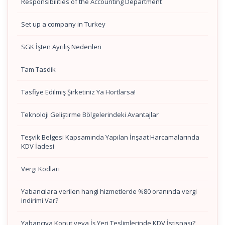
Responsibilities of the Accounting Department
Set up a company in Turkey
SGK İşten Ayrılış Nedenleri
Tam Tasdik
Tasfiye Edilmiş Şirketiniz Ya Hortlarsa!
Teknoloji Geliştirme Bölgelerindeki Avantajlar
Teşvik Belgesi Kapsamında Yapılan İnşaat Harcamalarında
KDV İadesi
Vergi Kodları
Yabancılara verilen hangi hizmetlerde %80 oranında vergi
indirimi Var?
Yabancıya Konut veya İş Yeri Teslimlerinde KDV İstisnası?