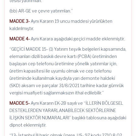
tesisi yatırımları.
(bb) AR-GE ve çevre yatırımları.”
MADDE 3-
Aynı Kararın 19 uncu maddesi yürürlükten
kaldırılmıştır.
MADDE 4-
Aynı Karara aşağıdaki geçici madde eklenmiştir.
“GEÇİCİ MADDE 15- (1) Yatırım teşvik belgeleri kapsamında,
elemanları dizili baskılı devre kartı (PCBA) üretiminden
başlayan cep telefonu üretimine yönelik yatırımlar için,
üretim kapasitesi ile uyumlu olmak ve cep telefonu
üretiminde kullanılmak kaydıyla yarı demonte haldeki
(SKD) aksam ve parçalar 31/8/2021 tarihine kadar gümrük
vergisi muafiyeti sağlanmaksızın ithal edilebilir.”
MADDE 5-
Aynı Kararın EK-2B sayılı ve “İLLERİN BÖLGESEL
DESTEKLERDEN YARARLANABİLECEK SEKTÖRLERİNE
İLİŞKİN SEKTÖR NUMARALARI” başlıklı tablosuna aşağıdaki
dipnot eklenmiştir.
“13- İstanbul İli hariç olmak üzere, US- 97 kodu 2710.8.02