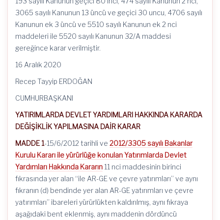
193 sayılı Kanunun geçici 80 inci, 474 sayılı Kanunun 2 nci,
3065 sayılı Kanunun 13 üncü ve geçici 30 uncu, 4706 sayılı
Kanunun ek 3 üncü ve 5510 sayılı Kanunun ek 2 nci
maddeleri ile 5520 sayılı Kanunun 32/A maddesi
gereğince karar verilmiştir.
16 Aralık 2020
Recep Tayyip ERDOĞAN
CUMHURBAŞKANI
YATIRIMLARDA DEVLET YARDIMLARI HAKKINDA KARARDA
DEĞİŞİKLİK YAPILMASINA DAİR KARAR
MADDE 1
-15/6/2012 tarihli ve
2012/3305 sayılı Bakanlar
Kurulu Kararı ile yürürlüğe konulan Yatırımlarda Devlet
Yardımları Hakkında Kararın
11 nci maddesinin birinci
fıkrasında yer alan “ile AR-GE ve çevre yatırımları” ve aynı
fıkranın (d) bendinde yer alan AR-GE yatırımları ve çevre
yatırımları” ibareleri yürürlükten kaldırılmış, aynı fıkraya
aşağıdaki bent eklenmiş, aynı maddenin dördüncü