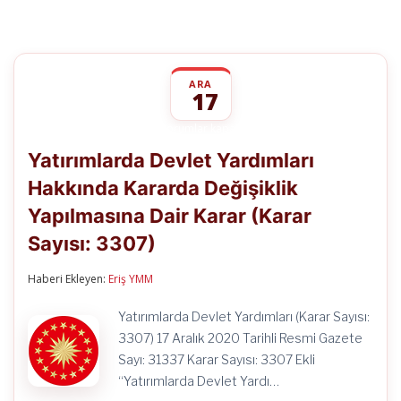
ARA
17
Yatırımlarda
yorumlar kapalı
Devlet
Yatırımlarda Devlet Yardımları
Yardımları
Hakkında
Hakkında Kararda Değişiklik
Kararda
Değişiklik
Yapılmasına Dair Karar (Karar
Yapılmasına
Dair
Sayısı: 3307)
Karar
(Karar
Haberi Ekleyen:
Eriş YMM
Sayısı:
3307)
için
Yatırımlarda Devlet Yardımları (Karar Sayısı:
3307) 17 Aralık 2020 Tarihli Resmi Gazete
Sayı: 31337 Karar Sayısı: 3307 Ekli
“Yatırımlarda Devlet Yardı…