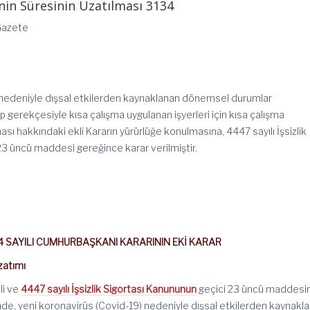
nin Süresinin Uzatılması 3134
Gazete
 nedeniyle dışsal etkilerden kaynaklanan dönemsel durumlar
 gerekçesiyle kısa çalışma uygulanan işyerleri için kısa çalışma
sı hakkındaki ekli Kararın yürürlüğe konulmasına, 4447 sayılı İşsizlik
3 üncü maddesi gereğince karar verilmiştir.
34 SAYILI CUMHURBAŞKANI KARARININ EKİ KARAR
zatımı
li ve
4447 sayılı İşsizlik Sigortası Kanununun
geçici 23 üncü maddesi
nde, yeni koronavirüs (Covid-19) nedeniyle dışsal etkilerden kaynakl