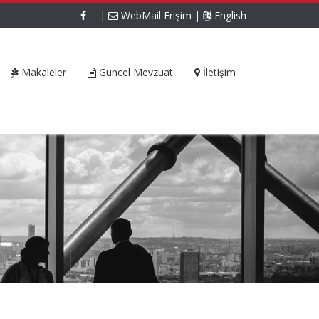
|
WebMail Erişim
|
English
Makaleler
Güncel Mevzuat
İletişim