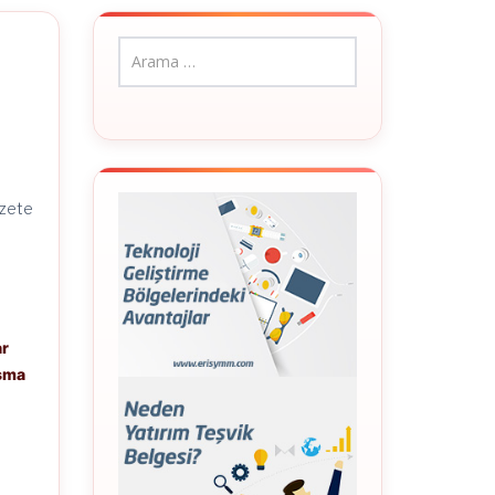
r
azete
ar
ışma