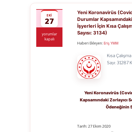
Yeni Koronavirüs (Covi
EKI
27
Durumlar Kapsamındaki 
İşyerleri İçin Kısa Çal
Sayısı: 3134)
Yeni
yorumlar
Koronavirüs
kapalı
Haberi Ekleyen:
Eriş YMM
(Covid-
19)
Nedeniyle
Kısa Çalışma
Dışsal
Sayı: 31287 
Etkilerden
Kaynaklanan
Dönemsel
Durumlar
Kapsamındaki
Zorlayıcı
Yeni Koronavirüs (Covi
Sebep
Gerekçesiyle
Kapsamındaki Zorlayıcı Se
Kısa
Ödeneğinin S
Çalışma
Uygulanan
İşyerleri
İçin
Tarih: 27 Ekim 2020
Kısa