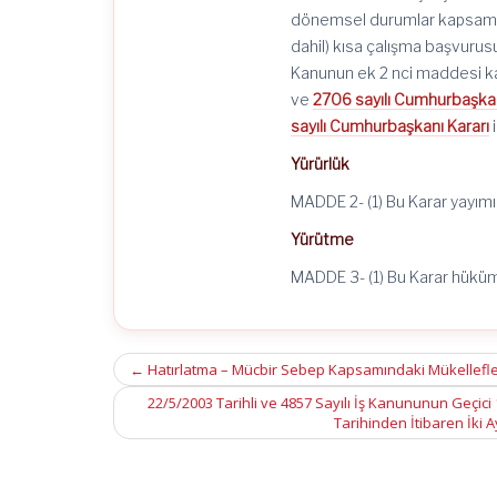
dönemsel durumlar kapsamın
dahil) kısa çalışma başvurusu
Kanunun ek 2 nci maddesi ka
ve
2706 sayılı Cumhurbaşkan
sayılı Cumhurbaşkanı Kararı
i
Yürürlük
MADDE 2- (1) Bu Karar yayımı 
Yürütme
MADDE 3- (1) Bu Karar hüküml
Post
←
Hatırlatma – Mücbir Sebep Kapsamındaki Mükellefle
navigation
22/5/2003 Tarihli ve 4857 Sayılı İş Kanununun Geçici 
Tarihinden İtibaren İki 