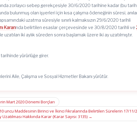
da zorlayıcı sebep gerekçesiyle 30/6/2020 tarihine kadar (bu tarih
nda bulunmuş olan işyerleri için kısa çalışma ödeneğinin süresi, anıla
psamındaki uzatma süresiyle sınırlı kalmaksızın 29/6/2020 tarihli
ı Kararı
nda belirtilen esaslar çerçevesinde ve 30/8/2020 tarihli ve
le uzatılan iki aylık süreden sonra başlamak üzere iki ay uzatılmıştır.
tarihinde yürürlüğe girer.
erini Aile, Çalışma ve Sosyal Hizmetler Bakanı yürütür.
rin Mart 2020 Dönemi Borçları
10 uncu Maddesinin Birinci ve İkinci Fıkralarında Belirtilen Sürelerin 17/11/
Ay Uzatılması Hakkında Karar (Karar Sayısı: 3135)
→