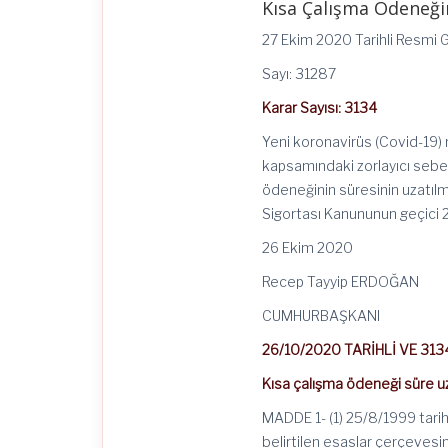
Kısa Çalışma Ödeneği
Çalışma
Ödeneğinin
27 Ekim 2020 Tarihli Resmi 
Süresinin
Uzatılması
Sayı: 31287
Hakkında
Karar
Karar Sayısı: 3134
(Karar
Sayısı:
Yeni koronavirüs (Covid-19)
3134)
için
kapsamındaki zorlayıcı sebep
ödeneğinin süresinin uzatılma
Sigortası Kanununun geçici 2
26 Ekim 2020
Recep Tayyip ERDOĞAN
CUMHURBAŞKANI
26/10/2020 TARİHLİ VE 31
Kısa çalışma ödeneği süre u
MADDE 1- (1) 25/8/1999 tarih
belirtilen esaslar çerçevesi