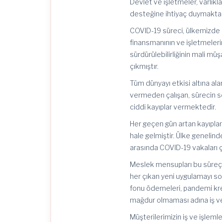
Devlet ve işletmeler, varlık
desteğine ihtiyaç duymaktad
COVID-19 süreci, ülkemizde
finansmanının ve işletmeleri
sürdürülebilirliğinin mali mü
çıkmıştır.
Tüm dünyayı etkisi altına a
vermeden çalışan, sürecin s
ciddi kayıplar vermektedir.
Her geçen gün artan kayıpları
hale gelmiştir. Ülke genelin
arasında COVID-19 vakaları 
Meslek mensupları bu süreçt
her çıkan yeni uygulamayı sor
fonu ödemeleri, pandemi kred
mağdur olmaması adına iş ve i
Müşterilerimizin iş ve işlem