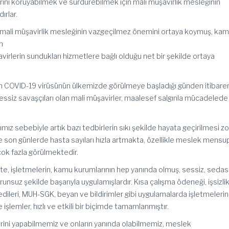
larını koruyabilmek ve sürdürebilmek için mali müşavirlik mesleğinin
ırlar.
 mali müşavirlik mesleğinin vazgeçilmez önemini ortaya koymuş, ka
n
şavirlerin sundukları hizmetlere bağlı olduğu net bir şekilde ortaya
lan COVID-19 virüsünün ülkemizde görülmeye başladığı günden itibare
essiz savaşçıları olan mali müşavirler, maalesef salgınla mücadelede
mız sebebiyle artık bazı tedbirlerin sıkı şekilde hayata geçirilmesi z
de son günlerde hasta sayıları hızla artmakta, özellikle meslek mensup
çok fazla görülmektedir.
e, işletmelerin, kamu kurumlarının hep yanında olmuş, sessiz, sedas
unsuz şekilde başarıyla uygulamışlardır. Kısa çalışma ödeneği, işsizli
ileri, MUH-SGK, beyan ve bildirimler gibi uygulamalarda işletmelerin
şlemler, hızlı ve etkili bir biçimde tamamlanmıştır.
lerini yapabilmemiz ve onların yanında olabilmemiz, meslek