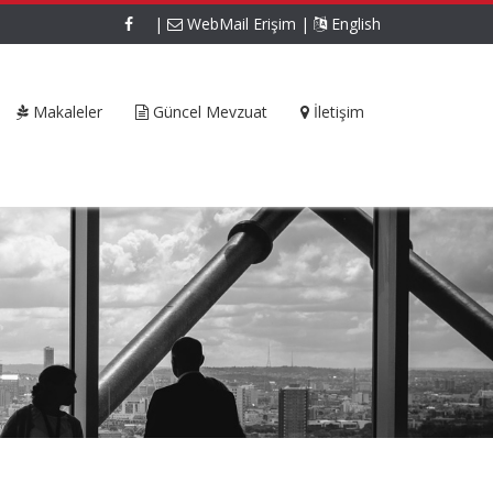
|
WebMail Erişim
|
English
Makaleler
Güncel Mevzuat
İletişim