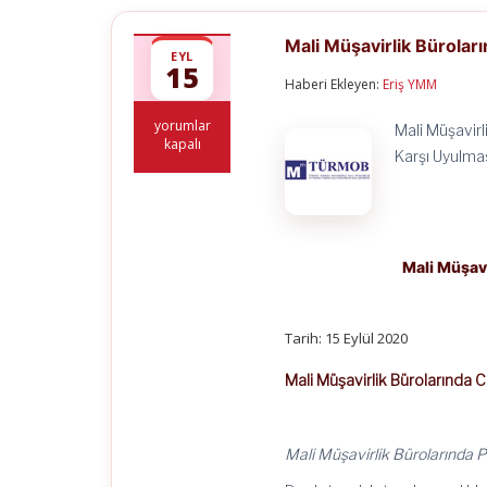
Mali Müşavirlik Bürola
EYL
15
Haberi Ekleyen:
Eriş YMM
Mali
yorumlar
Mali Müşavir
Müşavirlik
kapalı
Karşı Uyulma
Bürolarında
Alınması
Gereken
Covid-
19
Önlemleri
Mali Müşav
için
Tarih: 15 Eylül 2020
Mali Müşavirlik Bürolarında 
Mali Müşavirlik Bürolarında