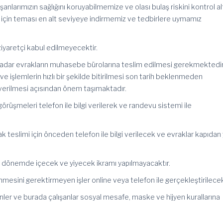
anlarımızın sağlığını koruyabilmemize ve olası bulaş riskini kontrol al
n için teması en alt seviyeye indirmemiz ve tedbirlere uymamız
ziyaretçi kabul edilmeyecektir.
adar evrakların muhasebe bürolarına teslim edilmesi gerekmektedir
ve işlemlerin hızlı bir şekilde bitirilmesi son tarih beklenmeden
verilmesi açısından önem taşımaktadır.
rüşmeleri telefon ile bilgi verilerek ve randevu sistemi ile
teslimi için önceden telefon ile bilgi verilecek ve evraklar kapıdan
dönemde içecek ve yiyecek ikramı yapılmayacaktır.
esini gerektirmeyen işler online veya telefon ile gerçekleştirilecek
r ve burada çalışanlar sosyal mesafe, maske ve hijyen kurallarına