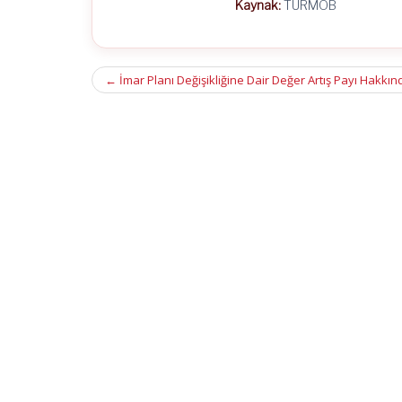
Kaynak:
TÜRMOB
Post
←
İmar Planı Değişikliğine Dair Değer Artış Payı Hakkı
navigation