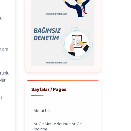
mu
n ara
orunlu
ları
Sayfalar / Pages
ız
k
About Us
Ar-Ge Merkezlerinde Ar-Ge
İndirimi