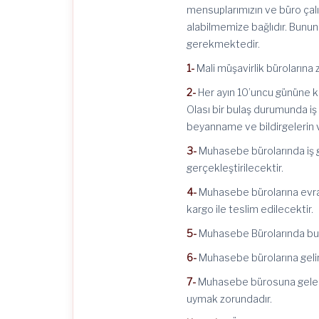
mensuplarımızın ve büro çalış
alabilmemize bağlıdır. Bunu
gerekmektedir.
1-
Mali müşavirlik bürolarına 
2-
Her ayın 10’uncu gününe k
Olası bir bulaş durumunda iş 
beyanname ve bildirgelerin 
3-
Muhasebe bürolarında iş gö
gerçekleştirilecektir.
4-
Muhasebe bürolarına evrak 
kargo ile teslim edilecektir.
5-
Muhasebe Bürolarında bu 
6-
Muhasebe bürolarına gelinm
7-
Muhasebe bürosuna gelenle
uymak zorundadır.