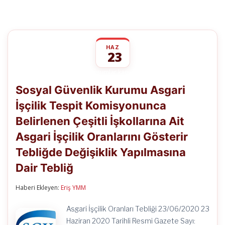
HAZ
23
Sosyal
yorumlar kapalı
Güvenlik
Sosyal Güvenlik Kurumu Asgari
Kurumu
Asgari
İşçilik Tespit Komisyonunca
İşçilik
Tespit
Belirlenen Çeşitli İşkollarına Ait
Komisyonunca
Belirlenen
Asgari İşçilik Oranlarını Gösterir
Çeşitli
İşkollarına
Tebliğde Değişiklik Yapılmasına
Ait
Dair Tebliğ
Asgari
İşçilik
Oranlarını
Haberi Ekleyen:
Eriş YMM
Gösterir
Tebliğde
Değişiklik
Asgari İşçilik Oranları Tebliği 23/06/2020 23
Yapılmasına
Haziran 2020 Tarihli Resmi Gazete Sayı: