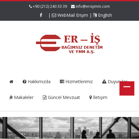
+90 (212) 240 33 39
info@erisymm.com
|
WebMail Erişim
|
English
Hakkımızda
Hizmetlerimiz
Duyurular
Makaleler
Güncel Mevzuat
İletişim