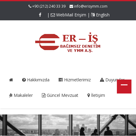
+90 (212) 240 33 39
info@erisymm.com
|
WebMail Erişim
|
English
Hakkımızda
Hizmetlerimiz
Duyurular
Makaleler
Güncel Mevzuat
İletişim