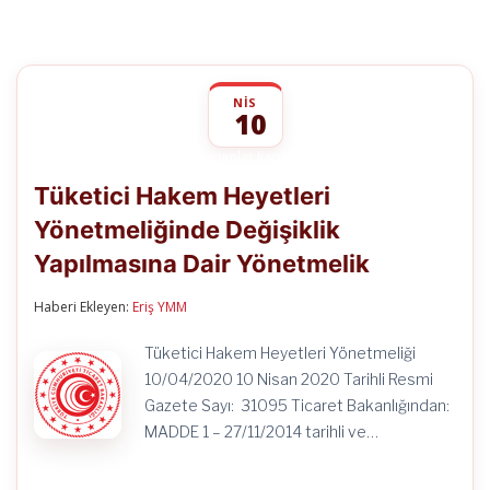
NIS
10
Tüketici
yorumlar kapalı
Hakem
Tüketici Hakem Heyetleri
Heyetleri
Yönetmeliğinde
Yönetmeliğinde Değişiklik
Değişiklik
Yapılmasına
Yapılmasına Dair Yönetmelik
Dair
Yönetmelik
için
Haberi Ekleyen:
Eriş YMM
Tüketici Hakem Heyetleri Yönetmeliği
10/04/2020 10 Nisan 2020 Tarihli Resmi
Gazete Sayı: 31095 Ticaret Bakanlığından:
MADDE 1 – 27/11/2014 tarihli ve…