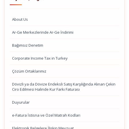
About Us
Ar-Ge Merkezlerinde Ar-Ge İndirimi
Bağımsız Denetim
Corporate Income Tax in Turkey
Çözüm Ortaklarımız
Dövizli ya da Dövize Endeksli Satış Karşılığında Alınan Çekin
Ciro Edilmesi Halinde Kur Farkı Faturası
Duyurular
e-Fatura İstisna ve Özel Matrah Kodları
Elektronik Belgelere İlişkin Mevzuat