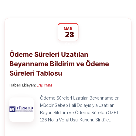
MAR
28
Ödeme
yorumlar kapalı
Süreleri
Ödeme Süreleri Uzatılan
Uzatılan
Beyanname
Beyanname Bildirim ve Ödeme
Bildirim
ve
Süreleri Tablosu
Ödeme
Süreleri
Tablosu
Haberi Ekleyen:
Eriş YMM
için
Ödeme Süreleri Uzatılan Beyannameler
Mücbir Sebep Hali Dolayısıyla Uzatılan
Beyan Bildirim ve Ödeme Süreleri ÖZET:
126 No.lu Vergi Usul Kanunu Sirküle…