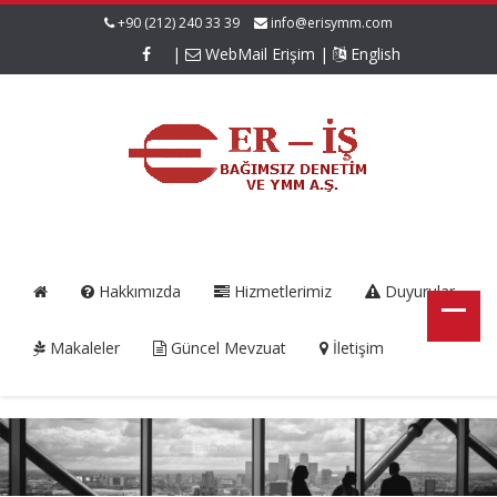
+90 (212) 240 33 39
info@erisymm.com
|
WebMail Erişim
|
English
Hakkımızda
Hizmetlerimiz
Duyurular
Makaleler
Güncel Mevzuat
İletişim