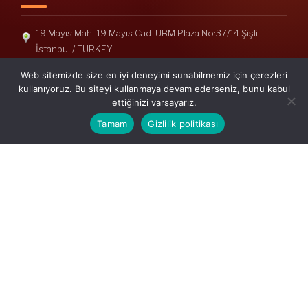
19 Mayıs Mah. 19 Mayıs Cad. UBM Plaza No:37/14 Şişli
İstanbul / TURKEY
Telefon: +90(212) 240 33 39
Web sitemizde size en iyi deneyimi sunabilmemiz için çerezleri
Telefon: +90(212) 248 19 36
kullanıyoruz. Bu siteyi kullanmaya devam ederseniz, bunu kabul
ettiğinizi varsayarız.
info@erisymm.com
Tamam
Gizlilik politikası
PRATIK MENÜ
Ana Sayfa
Hakkımızda
Hizmetlerimiz
Güncel Mevzuat
İletişim