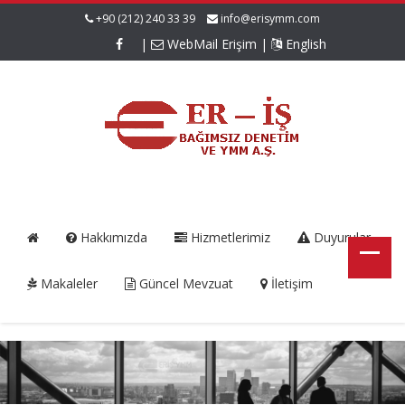
+90 (212) 240 33 39
info@erisymm.com
|
WebMail Erişim
|
English
Hakkımızda
Hizmetlerimiz
Duyurular
Makaleler
Güncel Mevzuat
İletişim