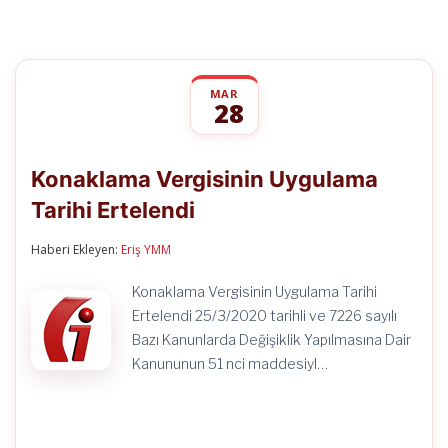
MAR
28
Konaklama
yorumlar kapalı
Vergisinin
Konaklama Vergisinin Uygulama
Uygulama
Tarihi
Tarihi Ertelendi
Ertelendi
için
Haberi Ekleyen:
Eriş YMM
Konaklama Vergisinin Uygulama Tarihi
Ertelendi 25/3/2020 tarihli ve 7226 sayılı
Bazı Kanunlarda Değişiklik Yapılmasına Dair
Kanununun 51 nci maddesiyl…