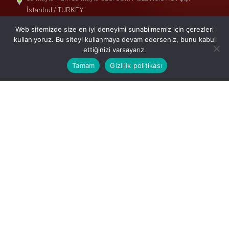
İstanbul / TURKEY
Telefon: +90(212) 240 33 39
Web sitemizde size en iyi deneyimi sunabilmemiz için çerezleri
Telefon: +90(212) 248 19 36
kullanıyoruz. Bu siteyi kullanmaya devam ederseniz, bunu kabul
ettiğinizi varsayarız.
info@erisymm.com
Tamam
Gizlilik politikası
PRATIK MENÜ
Ana Sayfa
Hakkımızda
Hizmetlerimiz
Güncel Mevzuat
İletişim
Mevzuat: Alomaliye.com
|
ABACIPARK
Web Hosting